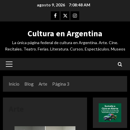
Saltar
agosto 9, 2026
7:08:49 AM
al
Facebook
Twitter
Instagram
contenido
Cultura en Argentina
La única página federal de cultura en Argentina. Arte. Cine.
Recitales. Teatro. Ferias. Literatura. Cursos. Espectáculos. Museos
Menú
principal
Inicio
Blog
Arte
Página 3
Arte