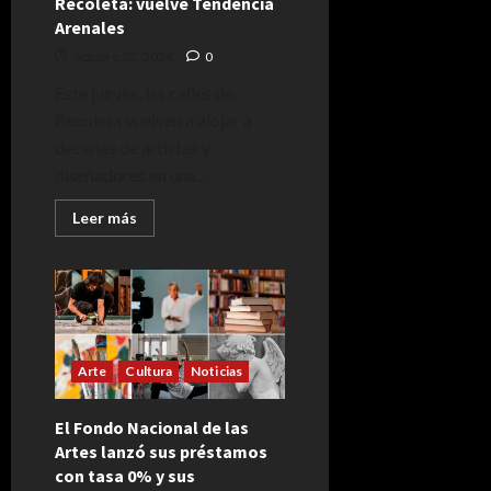
Recoleta: vuelve Tendencia
sábado
Arenales
octubre 22, 2024
0
Este jueves, las calles de
Recoleta vuelven a alojar a
decenas de artistas y
diseñadores en una...
Leer
Leer más
más
acerca
de
Recoleta:
vuelve
Tendencia
Arenales
Arte
Cultura
Noticias
El Fondo Nacional de las
Artes lanzó sus préstamos
con tasa 0% y sus