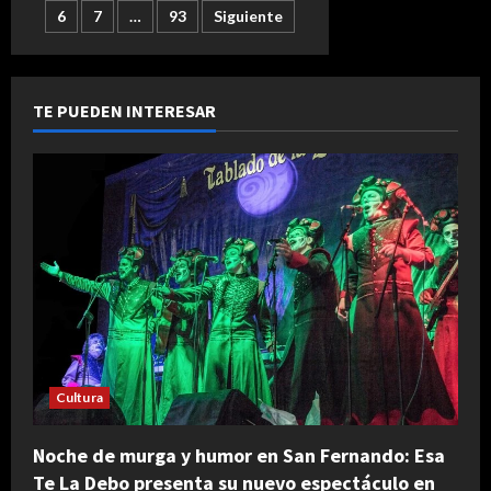
de
6
7
…
93
Siguiente
de
la
Feria
del
entradas
Libro,
se
presenta
TE PUEDEN INTERESAR
el
proyecto
“La
Aventura
Escultórica”
Cultura
Noche de murga y humor en San Fernando: Esa
Te La Debo presenta su nuevo espectáculo en