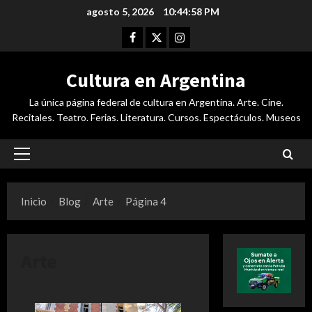
Saltar
agosto 5, 2026
10:44:58 PM
al
Facebook
Twitter
Instagram
contenido
Cultura en Argentina
La única página federal de cultura en Argentina. Arte. Cine.
Recitales. Teatro. Ferias. Literatura. Cursos. Espectáculos. Museos
Menú
principal
Inicio
Blog
Arte
Página 4
Arte