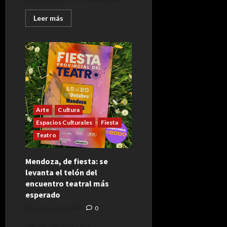
Leer
Leer más
más
acerca
de
Literatura:
Las
clases
que
cualquier
alumno
envidiaría
Arte
Cultura
Espacios Culturales
Fiesta
Teatro
Mendoza, de fiesta: se
levanta el telón del
encuentro teatral más
esperado
octubre 15, 2024
0
Sacha Barrera Oro,