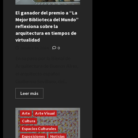
El ganador del premio a “La
Mejor Biblioteca del Mundo”
reflexiona sobre la
arquitectura en tiempos de
virtualidad
octubre 14, 2024
0
En su paso por la Bienal de
Arquitectura de Buenos Aires,
el arquitecto español
Guillermo Sevillano, del...
Leer
Leer más
más
acerca
de
El
Arte
Arte Visual
ganador
del
Cultura
premio
a
Espacios Culturales
“La
Mejor
Exposiciones
Noticias