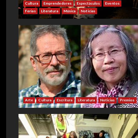
Cultura
Emprendedores
Espectáculos
Eventos
Ferias
Literatura
Música
Noticias
Arte
Cultura
Escritura
Literatura
Noticias
Premios