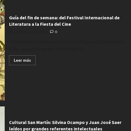
Guía del fin de semana: del Festival Internacional de
Literatura a la Fiesta del Cine
septiembre 27, 2024
0
Además, hay opciones en el teatro y llega el Oktoberfest a
Villa General Belgrano. Filba 2024: la...
Leer
Leer más
más
acerca
de
Guía
del
fin
de
semana:
del
Festival
Internacional
de
Literatura
a
la
Cultural San Martín: Silvina Ocampo y Juan José Saer
Fiesta
leídos por grandes referentes intelectuales
del