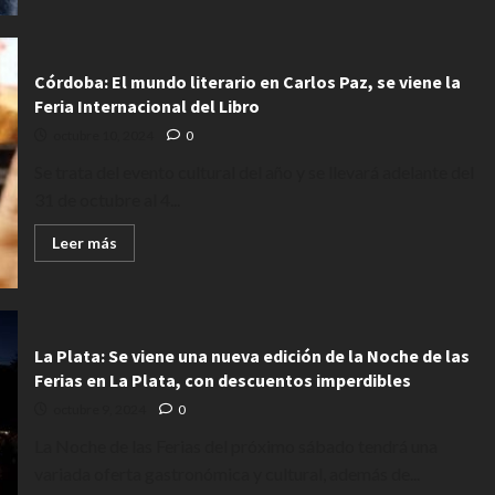
obtener
el
Premio
Nobel
de
Córdoba: El mundo literario en Carlos Paz, se viene la
Literatura
Feria Internacional del Libro
2024
octubre 10, 2024
0
Se trata del evento cultural del año y se llevará adelante del
31 de octubre al 4...
Leer
Leer más
más
acerca
de
Córdoba:
El
mundo
literario
La Plata: Se viene una nueva edición de la Noche de las
en
Ferias en La Plata, con descuentos imperdibles
Carlos
Paz,
octubre 9, 2024
0
se
viene
la
La Noche de las Ferias del próximo sábado tendrá una
Feria
variada oferta gastronómica y cultural, además de...
Internacional
del