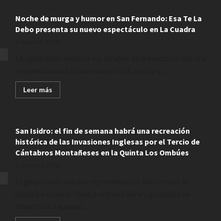
Noche de murga y humor en San Fernando: Esa Te La
Debo presenta su nuevo espectáculo en La Cuadra
agosto 5, 2026
La agrupación celebra sus 10 años de trayectoria con una
propuesta que fusiona murga, rock, teatro y...
Leer
Leer más
más
acerca
de
Noche
de
San Isidro: el fin de semana habrá una recreación
murga
y
histórica de las Invasiones Inglesas por el Tercio de
humor
en
Cántabros Montañeses en la Quinta Los Ombúes
San
Fernando:
agosto 4, 2026
Esa
Te
El grupo realizará una representación históricaen la
La
Debo
histórica casona. Tendrá entrada libre y gratuita y se
presenta
desarrollará aunque...
su
nuevo
espectáculo