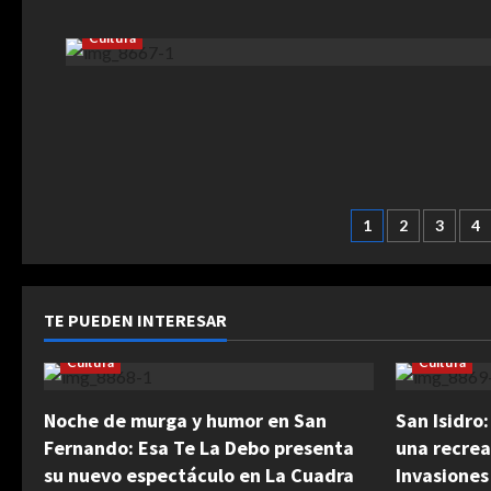
Cultura
Paginaci
1
2
3
4
de
entradas
TE PUEDEN INTERESAR
Cultura
Cultura
Noche de murga y humor en San
San Isidro
Fernando: Esa Te La Debo presenta
una recrea
su nuevo espectáculo en La Cuadra
Invasiones