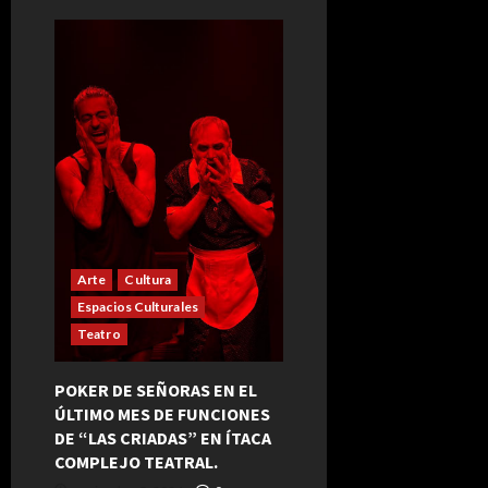
de
Buenos
Aires:
«Tótem,
el
vigilante
nocturno» de Juan
Paya
Arte
Cultura
Espacios Culturales
Teatro
POKER DE SEÑORAS EN EL
ÚLTIMO MES DE FUNCIONES
DE “LAS CRIADAS” EN ÍTACA
COMPLEJO TEATRAL.