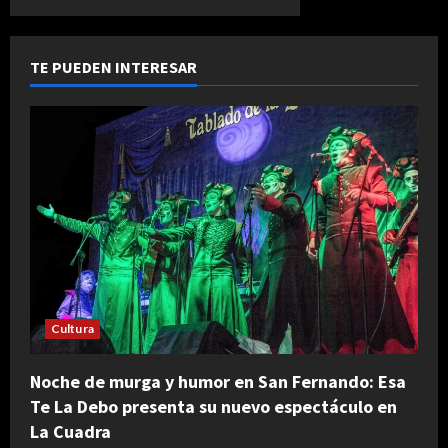
telón
del
entradas
encuentro
teatral
más
TE PUEDEN INTERESAR
esperado
Cultura
Noche de murga y humor en San Fernando: Esa
Te La Debo presenta su nuevo espectáculo en
La Cuadra