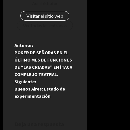
Administrator
Visitar el sitio web
Ver todas las entradas
N
Anterior:
POKER DE SEÑORAS EN EL
a
ÚLTIMO MES DE FUNCIONES
DE “LAS CRIADAS” EN ÍTACA
v
COMPLEJO TEATRAL.
e
Siguiente:
Buenos Aires: Estado de
g
experimentación
a
c
Deja una respuesta