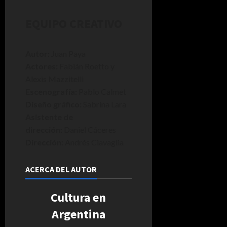
EQUIPO CREATIVO
Autor:
Juan Paya
Actores:
Fabián Roetto y
Alexis Mazzitelli
Escenografía:
Pablo Calmet
Diseño gráfico:
Sabrina Lara
Asistente de
dirección:
Daniel Cáceres
Dirección:
Andrés Ciavaglia
ACERCA DEL AUTOR
Cultura en
Argentina