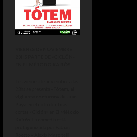
VIERNES DE NOVIEMBRE
23HS PARTE DE «CICLÓN»
EN EL MÉTODO KAIRÓS
Los viernes de noviembre a las
23hs se presenta
«Tótem, el
vigilante nocturno»
de
Juan
Paya
en el ciclo de obras
cortas
«Ciclón»
en
El Método
Kairós
. La comedia está
protagonizada por Fabián
Roetto y Alexis Mazzitelli,