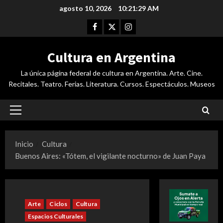
Saltar
agosto 10, 2026
10:21:30 AM
al
Facebook
Twitter
Instagram
contenido
Cultura en Argentina
La única página federal de cultura en Argentina. Arte. Cine.
Recitales. Teatro. Ferias. Literatura. Cursos. Espectáculos. Museos
Menú
principal
Inicio
Cultura
Buenos Aires: «Tótem, el vigilante nocturno» de Juan Paya
Arte
Ciclos
Cultura
Espacios Culturales