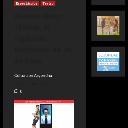
Espectáculos
Teatro
Buenos Aires:
«Tótem, el
vigilante
nocturno» de Ju
an Paya
Cultura en Argentina
noviembre 5, 2024
0