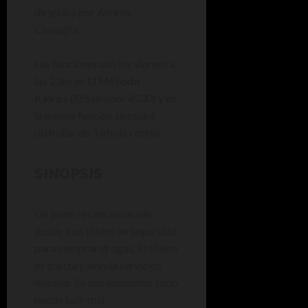
dirigidos por Andrés
Ciavaglia.
Las funciones son los viernes a
las 23hs en
El Método
Kairós
(El Salvador 4530) y en
la misma función se podrá
disfrutar de 3 obras cortas.
SINOPSIS
Un joven recién separado
acude a un tótem de seguridad
para comprar drogas. El tótem
es tranza y brinda servicios
ilegales. En ese encuentro todo
puede salir mal.