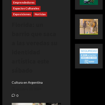
Emprendedores
Espacios Culturales
Exposiciones
Noticias
Florida: un
barrio que saca
a las veredas su
identidad
artística este
sábado
Cultura en Argentina
octubre 23, 2024
0