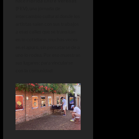
hace
Florida Entre Veredas
(FEV)
, una jornada de
intercambio cultural donde los
artistas salen con sus trabajos
a esas calles que se transitan
en lo cotidiano, muchas veces
en el apuro, sin percatarse de a
uno lo rodea. Por eso muestran
sus lugares: para vincularse
con la comunidad.