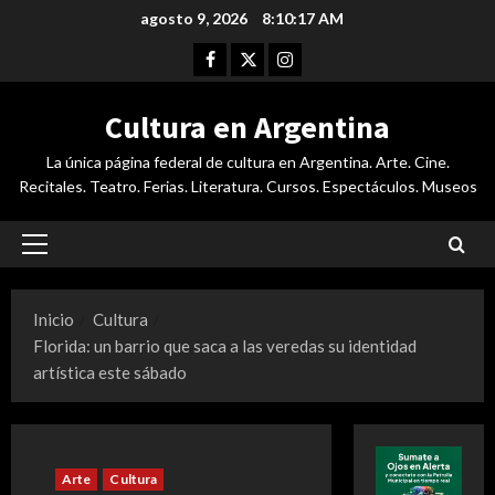
Saltar
agosto 9, 2026
8:10:18 AM
al
Facebook
Twitter
Instagram
contenido
Cultura en Argentina
La única página federal de cultura en Argentina. Arte. Cine.
Recitales. Teatro. Ferias. Literatura. Cursos. Espectáculos. Museos
Menú
principal
Inicio
Cultura
Florida: un barrio que saca a las veredas su identidad
artística este sábado
Arte
Cultura