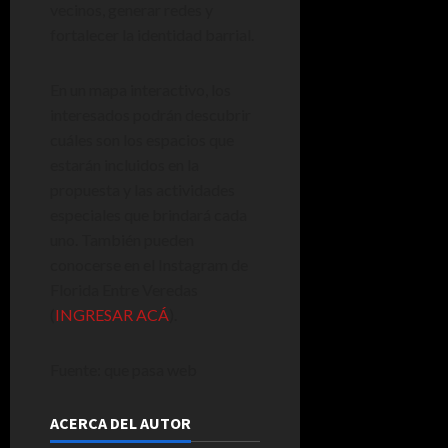
vecinos, generar redes y
fortalecer la identidad barrial.
En un mapa interactivo, los
interesados podrán descubrir
cuáles son los espacios que
estarán incluidos en la
propuesta y las actividades
especiales que brindará cada
uno. También pueden
conocerse en el Instagram de
Florida Entre Veredas
(
INGRESAR ACÁ
).
Fuente: que pasa web
ACERCA DEL AUTOR