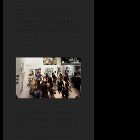
mate en mano, silla en la
puerta y paseo con familia y
amigos, conociendo lugares
que a veces están a la vuelta de
casa o a unas cuadras, y que no
sabíamos que existían.
La primera edición se llevó a
cabo en 2021, con la intención
de dar a conocer el trabajo de
los artistas del barrio entre los