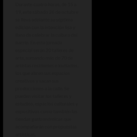
Durante cuatro horas, de 15 a
19, este sábado 26 de octubre
se lleva adelante su séptima
edición con la intención lisa y
llana de celebrar la cultura del
barrio. En esta jornada
especial serán 20 talleres de
arte, sumando más de 70 de
artistas residentes e invitados,
los que abren sus espacios
creativos y sacan sus
producciones a la calle. Se
pueden visitar los talleres y
estudios, espacios culturales y
expositivos como también las
tiendas gastronómicas que
acompañarán con propuestas
artísticas.