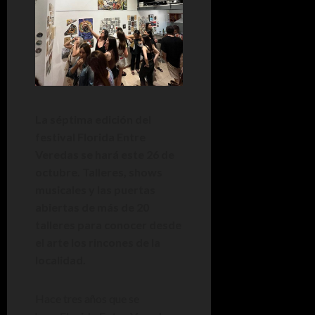
La séptima edición del
festival Florida Entre
Veredas se hará este 26 de
octubre. Talleres, shows
musicales y las puertas
abiertas de más de 20
talleres para conocer desde
el arte los rincones de la
localidad.
Hace tres años que se