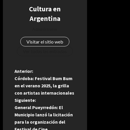
Cultura en
Argentina
Administrator
Visitar el sitio web
Ver todas las entradas
N
Anterior:
Córdoba: Festival Bum Bum
a
en el verano 2025, la grilla
con artistas internacionales
v
Siguiente:
e
General Pueyrredón: El
Municipio lanzó la licitación
g
para la organización del
Festival de Cine