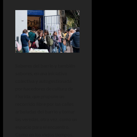
Saberes del barrio y también
sabores, en una iniciativa
colectiva y autogestionada
por hacedores de cultura de
Florida, que propone un
recorrido libre por las calles
arboladas del barrio y tomar
las veredas, otra vez, como un
espacio para el encuentro.
Como en los viejos tiempos,