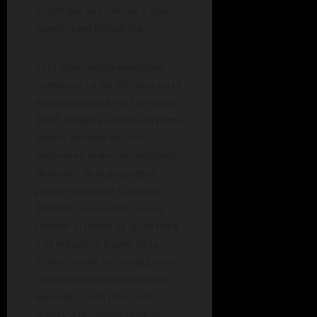
su parque, sus salones y una
muestra performática.
Esta experiencia inmersiva
comenzará a las 20 horas en el
espacio ubicado en Sarmiento
1401, esquina Lavalle, en pleno
centro del distrito. Allí,
linterna en mano, los visitantes
descubrirán la propuesta
performática de
Cuerpo y
Entorno
, una vivencia para
romper el límite de quien mira
y es mirado, a través de la
activación de los sentidos y la
transformación poética del
espacio, con la dirección
artística de Silvina Hilario.