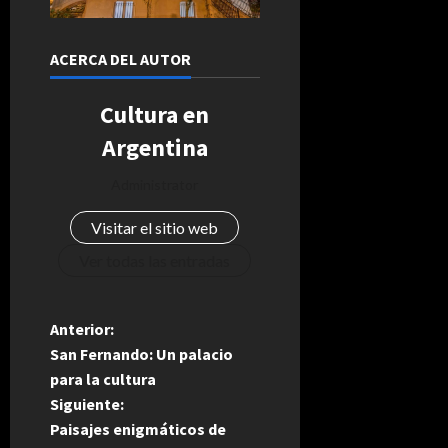
ACERCA DEL AUTOR
Cultura en
Argentina
Administrator
Visitar el sitio web
Ver todas las entradas
N
Anterior:
San Fernando: Un palacio
a
para la cultura
Siguiente:
v
Paisajes enigmáticos de