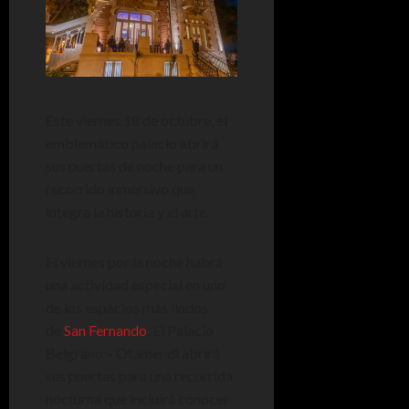
Este viernes 18 de octubre, el
emblemático palacio abrirá
sus puertas de noche para un
recorrido inmersivo que
integra la historia y el arte.
El viernes por la noche habrá
una actividad especial en uno
de los espacios más lindos
de
San Fernando
. El Palacio
Belgrano – Otamendi abrirá
sus puertas para una recorrida
nocturna que incluirá conocer