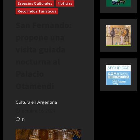
Espacios Culturales
Noticias
Recorridos Turísticos
San Fernando:
propone una
visita guiada
nocturna al
Palacio
Otamendi
Cultura en Argentina
octubre 16, 2024
0