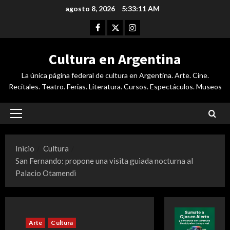
Saltar
agosto 8, 2026
5:33:12 AM
al
Facebook
Twitter
Instagram
contenido
Cultura en Argentina
La única página federal de cultura en Argentina. Arte. Cine.
Recitales. Teatro. Ferias. Literatura. Cursos. Espectáculos. Museos
Menú
principal
Inicio
Cultura
San Fernando: propone una visita guiada nocturna al
Palacio Otamendi
Arte
Cultura