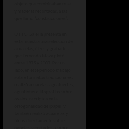
objeto que combinaban telas
y maderas recortadas, a las
que llamó “construcciones”.
OTTO Galería presenta en
esta muestra una selección de
acuarelas, óleos y grabados
que Fernando Maza pintó
entre 1975 y 2007. Por un
lado, en este período trabajó
sobre formatos tradicionales;
realizó acuarelas, aguafuertes,
aguatintas o litografías sobre
óvalos inscriptos en la
ortogonalidad del papel; y
también realizó acuarelas y
óleos directamente sobre
papeles recortados o sobre