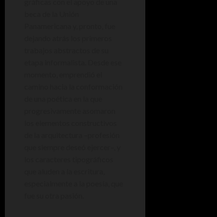
gráficas con el apoyo de una
beca de la Unión
Panamericana y, pronto, fue
dejando atrás los primeros
trabajos abstractos de su
etapa informalista. Desde ese
momento, emprendió el
camino hacia la conformación
de una poética en la que
progresivamente asomaron
los elementos constructivos
de la arquitectura –profesión
que siempre deseó ejercer–, y
los caracteres tipográficos
que aluden a la escritura,
especialmente a la poesía, que
fue su otra pasión.