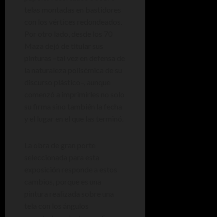
telas montadas en bastidores
con los vértices redondeados.
Por otro lado, desde los 70
Maza dejó de titular sus
pinturas –tal vez en defensa de
la naturaleza polisémica de su
discurso plástico–, aunque
comenzó a imprimirles no solo
su firma sino también la fecha
y el lugar en el que las terminó.
La obra de gran porte
seleccionada para esta
exposición responde a estos
cambios, porque es una
pintura realizada sobre una
tela con los ángulos