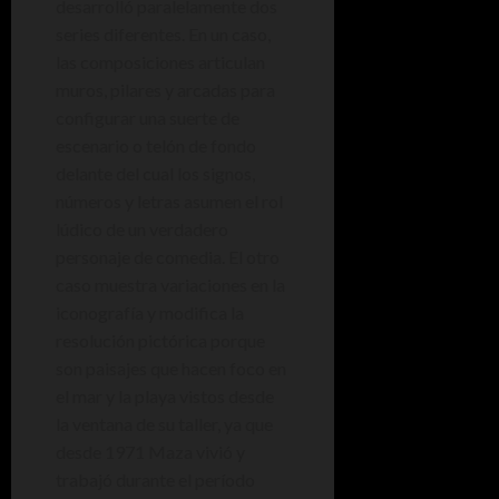
desarrolló paralelamente dos
series diferentes. En un caso,
las composiciones articulan
muros, pilares y arcadas para
configurar una suerte de
escenario o telón de fondo
delante del cual los signos,
números y letras asumen el rol
lúdico de un verdadero
personaje de comedia. El otro
caso muestra variaciones en la
iconografía y modifica la
resolución pictórica porque
son paisajes que hacen foco en
el mar y la playa vistos desde
la ventana de su taller, ya que
desde 1971 Maza vivió y
trabajó durante el período