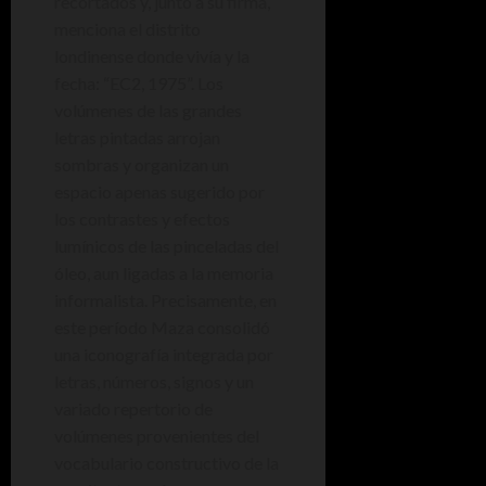
recortados y, junto a su firma,
menciona el distrito
londinense donde vivía y la
fecha: “EC2, 1975”. Los
volúmenes de las grandes
letras pintadas arrojan
sombras y organizan un
espacio apenas sugerido por
los contrastes y efectos
lumínicos de las pinceladas del
óleo, aun ligadas a la memoria
informalista. Precisamente, en
este período Maza consolidó
una iconografía integrada por
letras, números, signos y un
variado repertorio de
volúmenes provenientes del
vocabulario constructivo de la