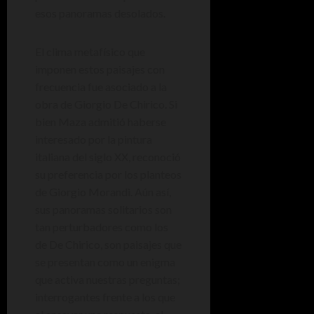
esos panoramas desolados.
El clima metafísico que
imponen estos paisajes con
frecuencia fue asociado a la
obra de Giorgio De Chirico. Si
bien Maza admitió haberse
interesado por la pintura
italiana del siglo XX, reconoció
su preferencia por los planteos
de Giorgio Morandi. Aún así,
sus panoramas solitarios son
tan perturbadores como los
de De Chirico, son paisajes que
se presentan como un enigma
que activa nuestras preguntas;
interrogantes frente a los que