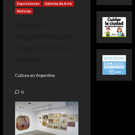
Exposiciones
Galerías de Arte
Noticias
Paisajes
enigmáticos de
arquitecturas y
signos.
Cultura en Argentina
octubre 16, 2024
0