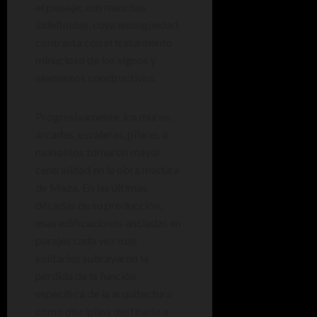
el paisaje; son manchas
indefinidas, cuya ambigüedad
contrasta con el tratamiento
minucioso de los signos y
elementos constructivos.
Progresivamente, los muros,
arcadas, escaleras, pilares o
monolitos tomaron mayor
centralidad en la obra madura
de Maza. En las últimas
décadas de su producción,
esas edificaciones ancladas en
parajes cada vez más
solitarios subrayaron la
pérdida de la función
específica de la arquitectura
como disciplina destinada a