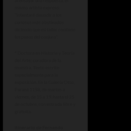
al ensayar una respuesta, el
mismo artista expresó:
“Intentaré disuadir a los
curiosos más obstinados
diciendo que mi taller contiene
los pasos del conjuro”.
* Doctora en Historia y Teoría
del Arte; curadora de la
muestra. Texto escrito
especialmente para la
exposición. En la Galería Otto,
Paraná 1158, de martes a
viernes, de 15 a 19, hasta el 25
de octubre, con entrada libre y
gratuita.
Itinerario de Fernando