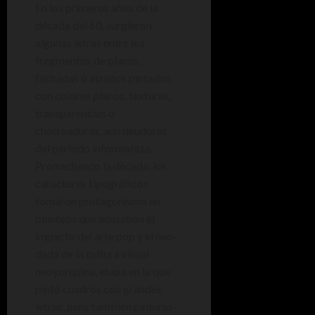
En los primeros años de la
década del 60, surgieron
algunas letras entre los
fragmentos de planos,
fachadas o alzados pintados
con colores planos, texturas,
transparencias o
chorreaduras, aún deudoras
del período informalista.
Promediando la década, los
caracteres tipográficos
tomaron protagonismo en
planteos que acusaban el
impacto del arte pop y el neo-
dadá de la cultura visual
neoyorquina, etapa en la que
pintó cuadros con grandes
letras, pero también pinturas-