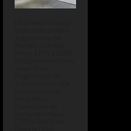
Una recorrida por
la obra del artista
argentino y del
mundo, pintada
entre 1975 y 2007.
Paisajes inventados
a partir de
fragmentos de
arquitecturas que
irrumpen en la
naturaleza.
Exposición de
Fernando Maza
(1936-2017) en
Galería Otto.