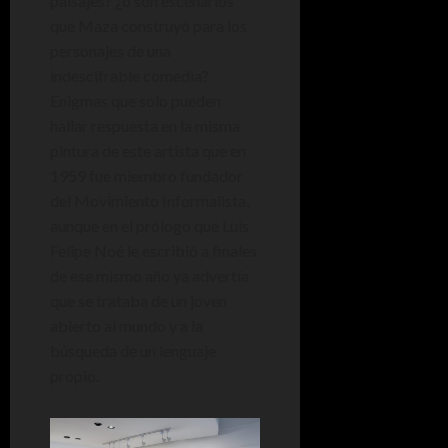
paisajes? ¿o son escenarios
que Maza construyó para los
personajes de una
indescifrable comedia?
Enigmas que solo pueden
hallar respuesta en la misma
pintura de este artista que en
1959 fue miembro fundador
del Movimiento Informalista,
aunque en el prólogo que Luis
Felipe Noé le escribió a finales
de ese mismo año ya advertía
que se trataba de un joven
abierto al mundo y a la
búsqueda de un lenguaje
propio.