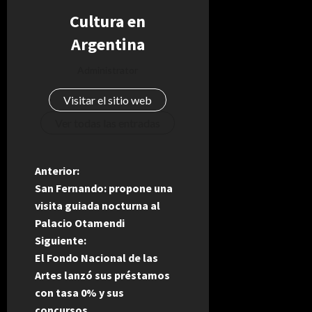
Cultura en
Argentina
Administrator
Visitar el sitio web
Ver todas las entradas
N
Anterior:
San Fernando: propone una
a
visita guiada nocturna al
Palacio Otamendi
v
Siguiente:
e
El Fondo Nacional de las
Artes lanzó sus préstamos
g
con tasa 0% y sus
concursos