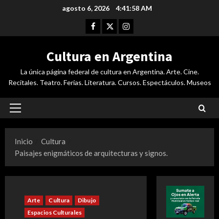
Saltar
agosto 6, 2026
4:41:59 AM
al
Facebook
Twitter
Instagram
contenido
Cultura en Argentina
La única página federal de cultura en Argentina. Arte. Cine.
Recitales. Teatro. Ferias. Literatura. Cursos. Espectáculos. Museos
Menú
principal
Inicio
Cultura
Paisajes enigmáticos de arquitecturas y signos.
Arte
Cultura
Dibujo
Espacios Culturales