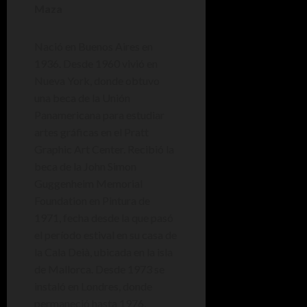
Maza
Nació en Buenos Aires en
1936. Desde 1960 vivió en
Nueva York, donde obtuvo
una beca de la Unión
Panamericana para estudiar
artes gráficas en el Pratt
Graphic Art Center. Recibió la
beca de la John Simon
Guggenheim Memorial
Foundation en Pintura de
1971, fecha desde la que pasó
el período estival en su casa de
la Cala Deià, ubicada en la isla
de Mallorca. Desde 1973 se
instaló en Londres, donde
permaneció hasta 1976,