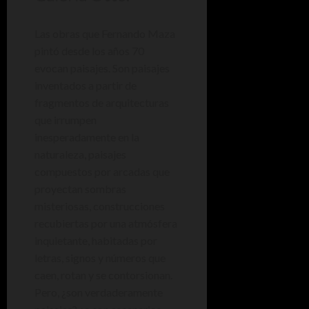
Las obras que Fernando Maza
pintó desde los años 70
evocan paisajes. Son paisajes
inventados a partir de
fragmentos de arquitecturas
que irrumpen
inesperadamente en la
naturaleza, paisajes
compuestos por arcadas que
proyectan sombras
misteriosas, construcciones
recubiertas por una atmósfera
inquietante, habitadas por
letras, signos y números que
caen, rotan y se contorsionan.
Pero, ¿son verdaderamente