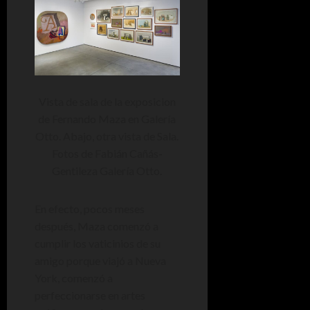
Vista de sala de la exposicion
de Fernando Maza en Galería
Otto. Abajo, otra vista de Sala.
Fotos de Fabián Cañás-
Gentileza Galería Otto.
En efecto, pocos meses
después, Maza comenzó a
cumplir los vaticinios de su
amigo porque viajó a Nueva
York, comenzó a
perfeccionarse en artes