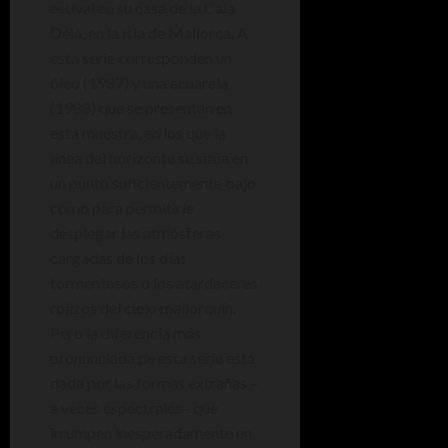
estival en su casa de la Cala
Deià, en la isla de Mallorca. A
esta serie corresponden un
óleo (1987) y una acuarela
(1988) que se presentan en
esta muestra, en los que la
línea del horizonte se sitúa en
un punto suficientemente bajo
como para permitirle
desplegar las atmósferas
cargadas de los días
tormentosos o los atardeceres
rojizos del cielo mallorquín.
Pero la diferencia más
pronunciada de esta serie está
dada por las formas extrañas –
a veces espectrales– que
irrumpen inesperadamente en