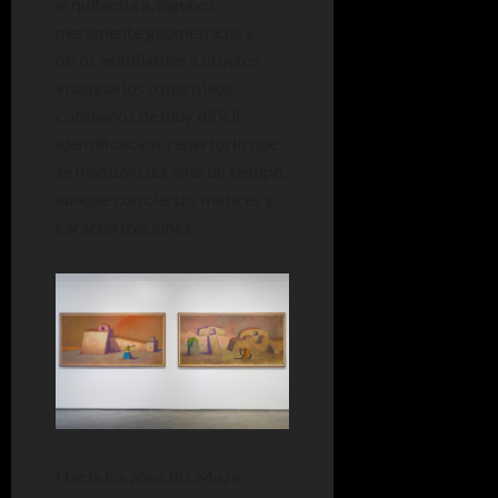
arquitectura, algunos
meramente geométricos y
otros asimilables a objetos
imaginarios o utensilios
cotidianos de muy difícil
identificación; repertorio que
se mantuvo durante un tiempo,
aunque con ciertos matices y
caracterizaciones.
Hacia los años 80, Maza