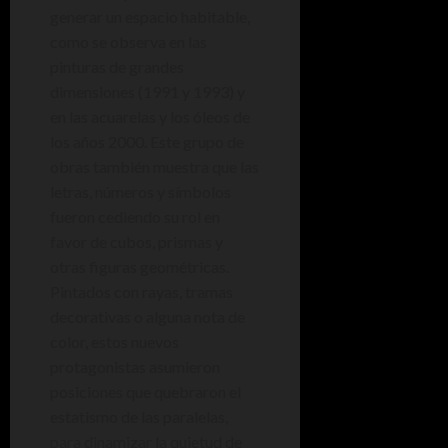
generar un espacio habitable,
como se observa en las
pinturas de grandes
dimensiones (1991 y 1993) y
en las acuarelas y los óleos de
los años 2000. Este grupo de
obras también muestra que las
letras, números y símbolos
fueron cediendo su rol en
favor de cubos, prismas y
otras figuras geométricas.
Pintados con rayas, tramas
decorativas o alguna nota de
color, estos nuevos
protagonistas asumieron
posiciones que quebraron el
estatismo de las paralelas,
para dinamizar la quietud de