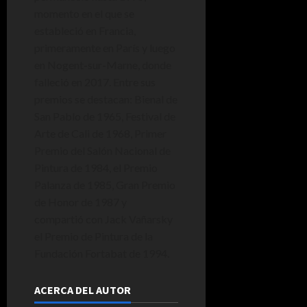
momento en el que se
estableció en Francia,
primeramente en París y luego
en Nogent-sur-Marne, donde
falleció en 2017. Entre sus
premios se destacan: Bienal de
San Pablo de 1965, Festival de
Arte de Cali de 1968, Primer
Premio del Salón Nacional de
Pintura de 1984, el Premio
Palanza de 1985, Gran Premio
de Honor de 1987 y
compartió con Jack Vañarsky
el Premio de Pintura de la
Fundación Fortabat de 1994.
ACERCA DEL AUTOR