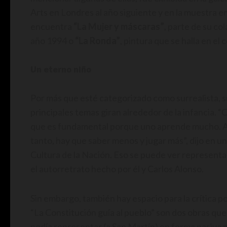
Arts en Londres al año siguiente y en la muestra e
encuentra
“La Mujer y máscaras”
, parte de su co
año 1994 o
“La Ronda”
, pintura que se halla en el
Un eterno niño
Por más que esté categorizado como surrealista, su
principales temas giran alrededor de la infancia. “
que es fundamental porque uno aprende mucho. Aho
tanto, hay que saber menos y jugar más”, dijo en u
Cultura de la Nación. Eso se puede ver representa
el autorretrato hecho por él y Carlos Alonso.
Sin embargo, también hay espacio para la crítica po
“La Constitución guía al pueblo” son dos obras qu
podía representar (a San Martín) en forma pasiva ni