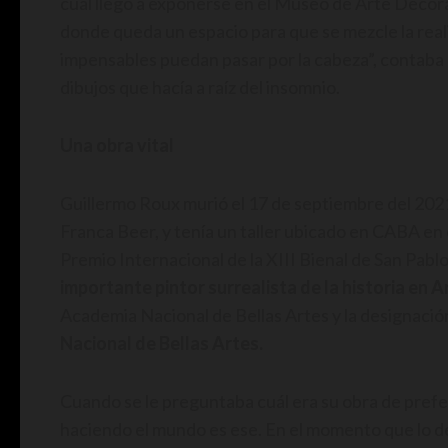
cual llegó a exponerse en el Museo de Arte Decora
donde queda un espacio para que se mezcle la real
impensables puedan pasar por la cabeza”, contaba 
dibujos que hacía a raíz del insomnio.
Una obra vital
Guillermo Roux murió el 17 de septiembre del 2021 
Franca Beer, y tenía un taller ubicado en CABA en e
Premio Internacional de la XIII Bienal de San Pabl
importante pintor surrealista de la historia en 
Academia Nacional de Bellas Artes y la designaci
Nacional de Bellas Artes.
Cuando se le preguntaba cuál era su obra de prefe
haciendo el mundo es ese. En el momento que lo de