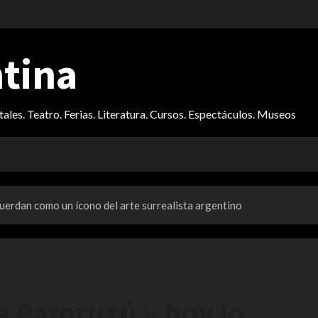
ntina
itales. Teatro. Ferias. Literatura. Cursos. Espectáculos. Museos
erdan como un ícono del arte surrealista argentino
 Patoruzú y hoy lo