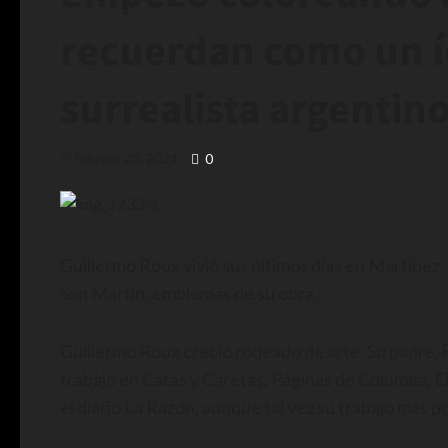
recuerdan como un í
surrealista argentin
febrero 23, 2024
0
Guillermo Roux vivió sus últimos días en Martínez. 
San Martín, emblemas de su obra.
Guillermo Roux creció rodeado de arte. Su padre,
trabajó en Caras y Caretas, Páginas de Columba, El
el diario La Razón, aunque tal vez su trabajo más 