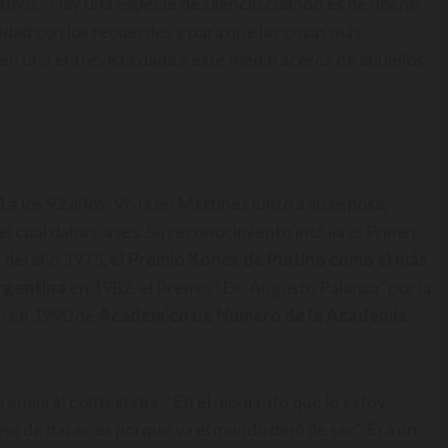
tivo. “Hay una especie de silencio cuando es de noche
idad con los recuerdos y para que las cosas más
en una entrevista dada a este medio acerca de aquellos
a los 92 años. Vivía en Martínez junto a su esposa,
l cual daba clases. Su reconocimiento incluía el Primer
o del año 1975,
el Premio Konex de Platino como el más
Argentina
en 1982, el Premio “Dr. Augusto Palanza” por la
ón en 1990 de
Académico de Número de la Academia
rencia él contestaba: “En el momento que lo estoy
jo de hacer es porque ya el mundo dejó de ser”. Era un