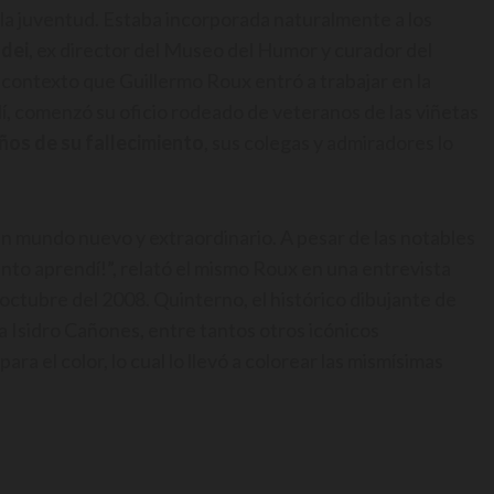
n la juventud. Estaba incorporada naturalmente a los
dei
, ex director del Museo del Humor y curador del
 contexto que Guillermo Roux entró a trabajar en la
lí, comenzó su oficio rodeado de veteranos de las viñetas
años de su fallecimiento
, sus colegas y admiradores lo
un mundo nuevo y extraordinario. A pesar de las notables
ánto aprendí!”, relató el mismo Roux en una entrevista
octubre del 2008. Quinterno, el histórico dibujante de
 Isidro Cañones, entre tantos otros icónicos
ra el color, lo cual lo llevó a colorear las mismísimas