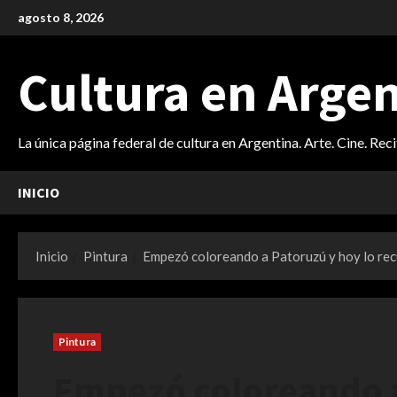
Saltar
agosto 8, 2026
al
contenido
Cultura en Arge
La única página federal de cultura en Argentina. Arte. Cine. Rec
INICIO
Inicio
Pintura
Empezó coloreando a Patoruzú y hoy lo recu
Pintura
Empezó coloreando a