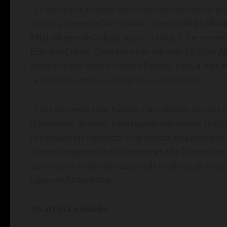
“La historieta en esos años tenía una injerencia e
chicos a través de las revistas”, cuenta
Hugo Mara
MIG-Museo de la Ilustración Gráfica. Y fue en ese
Editorial Dante Quinterno con tan solo 15 años. Al
como Lovato, Blotta, Ferro y Romeu.
Hoy, a tres 
recuerdan como un prócer del arte plástico.
“Esos primeros años fueron maravillosos, para mí 
diferencias de edad, ellos fueron mis amigos ¡y cu
recopilada en
Patoruzú. Una revista, una época
en 
cómics responsable de haber creado a Patoruzú o a
personajes, había descubierto la facilidad de Roux pa
tapas de
Patoruzito
.
Un artista nómade