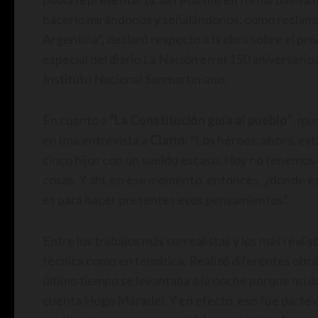
hacerlo mirándonos y señalándonos, como reclamán
Argentina”, declaró respecto a la obra sobre el pr
especial del diario La Nación en el 150 aniversario
Instituto Nacional Sanmartiniano.
En cuanto a
“La Constitución guía al pueblo”
, mu
en una entrevista a
Clarín
: “Los héroes, ahora, es
cinco hijos con un sueldo escaso. Hoy no tenemos 
cosas. Y ahí, en ese momento, entonces, ¿dónde es
es para hacer presentes esos pensamientos”.
Entre los trabajos más surrealistas y los más real
técnica como en temática. Realizó diferentes obras
último tiempo se levantaba a la noche porque no dor
cuenta Hugo Maradei. Y en efecto, eso fue parte de