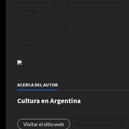
artista que no dejaba de explorar hasta en sus últim
que legó.
Por ALEX LEIBOVICH
Fuente: Clarín
Autorretrato por Gui
ACERCA DEL AUTOR
Cultura en Argentina
Administrator
Visitar el sitio web
Ver todas las entradas