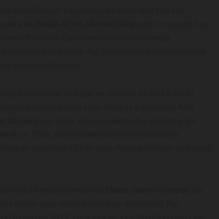
ux decidió viajar a Europa para proseguir con sus
cuela de Bellas Artes Manuel Belgrano
, en donde fue
cuenta Maradei, Quinterno le pidió que tenga
ntes de partir a Italia. Así, comenzó sus peripecias por
aje y reconocimiento.
legó a encontrar su lugar en Buenos Aires. En aquel
n donde trabajó restaurando frescos y mosaicos. Más
r de Jujuy
por siete años, en donde fue docente. Sin
York
en 1966. Allí se sumergió en el ámbito de la
 tiempo después volvió a Buenos Aires, en donde se instaló
estros del Renacimiento y de
Diebenkorn
y
Hopper
, los
esta numerosas veces y a lo largo del mundo. Por
lería Bonino en 1972, en la muestra en Marlborough Fine