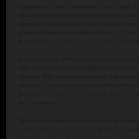
Luego de un tiempo trabajando en las portadas, Ro
estudios. Hasta ese momento había asistido a la
es
alumno de Lorenzo Gigli y Corinto Trezzini. Como 
preparadas tapas coloreadas como para 2 o 3 años a
el extranjero, en donde poco a poco ganó aprendiz
El mismo Roux se definía como nómade hasta que l
viaje a Europa se instaló en
Italia
por tres años, e
tarde, en 1960, volvió al país y vivió en
San Salvado
embargo, su constante inquietud lo llevó a
Nueva 
publicidad y de la ilustración de libros. Recién un
definitivamente.
Durante sus travesías estudió las obras de los ma
cuales influyeron en su estética. Su obra fue expu
mencionar algunas de ellas, fue exhibida en la ga