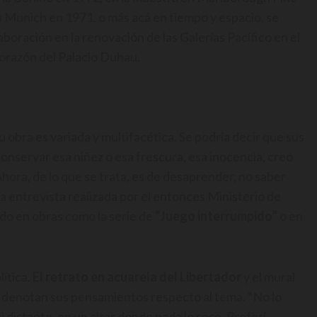
n Munich en 1971, o más acá en tiempo y espacio, se
laboración en la renovación de las Galerías Pacífico en el
 corazón del Palacio Duhau.
 obra es variada y multifacética. Se podría decir que sus
Conservar esa niñez o esa frescura, esa inocencia, creo
ra, de lo que se trata, es de desaprender, no saber
na entrevista realizada por el entonces Ministerio de
do en obras como la serie de
“Juego interrumpido”
o en
lítica.
El retrato en acuarela del Libertador
y el mural
e denotan sus pensamientos respecto al tema. “No lo
 distante, en un altar donde nada lo roce. Preferí