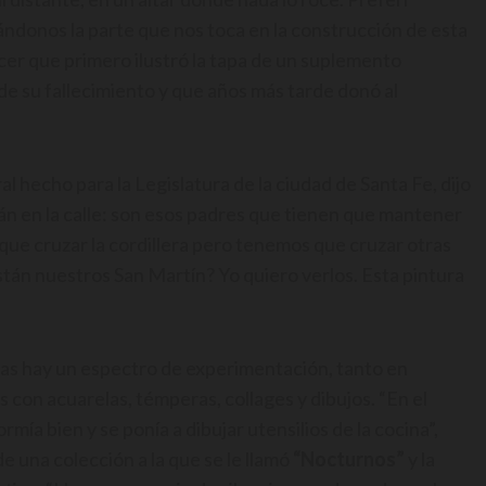
donos la parte que nos toca en la construcción de esta
ócer que primero ilustró la tapa de un suplemento
 de su fallecimiento y que años más tarde donó al
ral hecho para la Legislatura de la ciudad de Santa Fe, dijo
tán en la calle: son esos padres que tienen que mantener
que cruzar la cordillera pero tenemos que cruzar otras
tán nuestros San Martín? Yo quiero verlos. Esta pintura
istas hay un espectro de experimentación, tanto en
 con acuarelas, témperas, collages y dibujos. “En el
mía bien y se ponía a dibujar utensilios de la cocina”,
 una colección a la que se le llamó
“Nocturnos”
y la