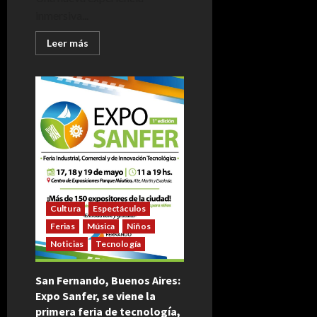
inmersiva...
Leer
Leer más
más
acerca
de
La
“exposición
de
burbujas”
que
fue
furor
en
Buenos
Aires
llega
a
Córdoba:
Cultura
Espectáculos
cuándo
se
Ferias
Música
Niños
podrá
visitar
Noticias
Tecnología
San Fernando, Buenos Aires:
Expo Sanfer, se viene la
primera feria de tecnología,