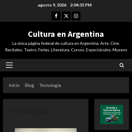
Saltar
agosto 9, 2026
2:04:36 PM
al
Facebook
Twitter
Instagram
contenido
Cultura en Argentina
La única página federal de cultura en Argentina. Arte. Cine.
Recitales. Teatro. Ferias. Literatura. Cursos. Espectáculos. Museos
Menú
principal
Inicio
Blog
Tecnología
Tecnología