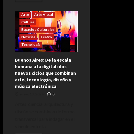
más
acerca
de
Lanzaron
Arte
Arte Visual
cursos
gratuitos
Cultura
para
Espacios Culturales
la
industria
Noticias
Teatro
audiovisual
Tecnología
Buenos Aires: De la escala
humana a la digital: dos
nuevos ciclos que combinan
arte, tecnología, diseño y
música electrónica
mayo 13, 2024
0
Artes, ciencia, arquitectura y
diseño se combinan de forma
transversal para indagar en el
vínculo entre la...