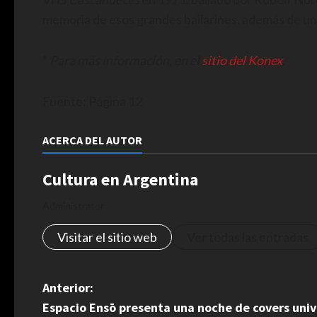
memoria de esos grandes bailarines, además de un 
*
Para más información, en el
sitio del Konex
.
Fuente: Página 12
ACERCA DEL AUTOR
Cultura en Argentina
Administrator
Visitar el sitio web
Ver todas las entradas
N
Anterior:
Espacio Ensō presenta una noche de covers univ