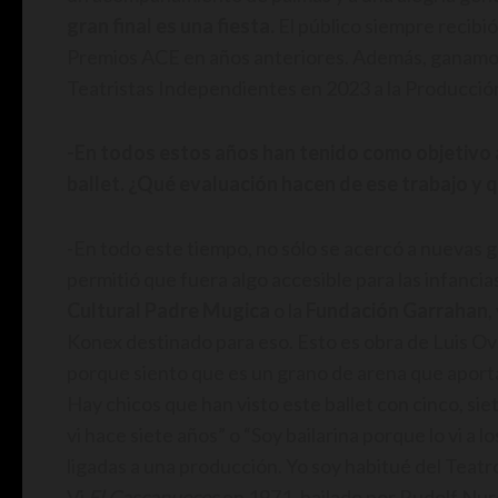
gran final es una fiesta.
El público siempre recibi
Premios ACE en años anteriores. Además, ganamos
Teatristas Independientes en 2023 a la Producción
-En todos estos años han tenido como objetivo 
ballet. ¿Qué evaluación hacen de ese trabajo y 
-En todo este tiempo, no sólo se acercó a nuevas 
permitió que fuera algo accesible para las infanci
Cultural Padre Mugica
o la
Fundación Garrahan
,
Konex destinado para eso. Esto es obra de Luis Ov
porque siento que es un grano de arena que aport
Hay chicos que han visto este ballet con cinco, sie
vi hace siete años” o “Soy bailarina porque lo vi a lo
ligadas a una producción. Yo soy habitué del Teat
Vi
El Cascanueces
en 1971, bailado por Rudolf Nur