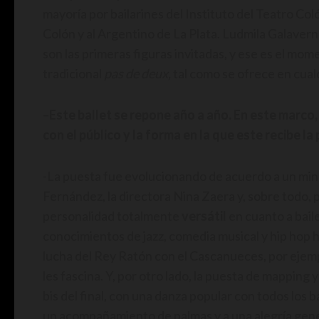
mayoría por bailarines del Instituto del Teatro Coló
Colón y al Argentino de La Plata. Ludmila Galave
son las primeras figuras invitadas, y ese es el mom
tradicional
pas de deux,
tal como se ofrece en cual
–
Este ballet se repone año a año. En este marco
con el público y la forma en la que este recibe l
-La puesta fue evolucionando de acuerdo a un minu
Fernández, la directora Nina Zaera y, sobre todo,
personalidad totalmente
versátil
en cuanto a bail
conocimientos de jazz, comedia musical y hip hop
lucha del Rey Ratón con el Cascanueces, por ejem
les fascina. Y, por otro lado, la puesta de mapping
bis del final, con una danza popular con todos los bai
un acompañamiento de palmas y a una alegría gener