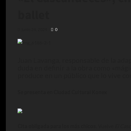
ballet
junio 24, 2024
0
Juan Lavanga, responsable de la adap
duda en definir a la obra como «mágic
produce en un público que lo vive co
Se presenta en Ciudad Cultural Konex
Cita obligada para los más chicos.
Vuelve
El Cas