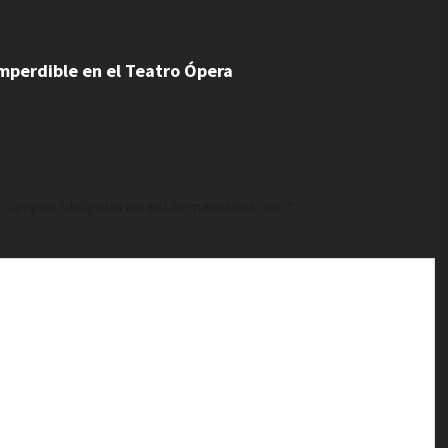
imperdible en el Teatro Ópera
 campos obligatorios están marcados con
*