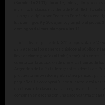
(Sarmiento 3131), durante junio y julio,
y la sala 
invierno. El clásico navideño de Piotr Ilich Tchai
Lavanga, dirigida por Federico Fernández y codirig
los
domingos 9 y 30 de junio, y en julio el jueves 1
domingos del mes, siempre a las 11.
La iniciativa es parte de la
34° temporada
de
Vamos
para
acercar los géneros clásicos al público infan
lleva adelante gracias al trabajo conjunto entre la
cuenta con la actuación de primeras figuras de los
Argentino de La Plata, integrantes además del Buen
propuesta
innovadora y atractiva
pensada para t
pequeños. La coreografía, por su parte, está a carg
una
fusión
de clásico, danzas regionales, bailes d
combinan en escena con una escenografía creada