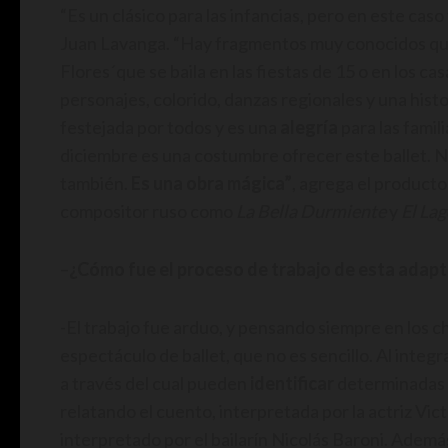
“Es un clásico para las infancias, pero en este ca
Juan Lavanga. “Hay fragmentos muy conocidos que 
Flores´que se baila en las fiestas de 15 o en los ca
personajes, colorido, danzas regionales y una histo
festejada por todos y es una
alegría
para las famil
diciembre es una costumbre ofrecer este ballet. 
también.
Es una obra mágica”
, agrega el producto
compositor ruso como
La Bella Durmiente
y
El Lag
–
¿Cómo fue el proceso de trabajo de esta adapta
-El trabajo fue arduo, y pensando siempre en los c
espectáculo de ballet, que no es sencillo. Al integr
a través del cual pueden
identificar
determinadas s
relatando el cuento, interpretada por la actriz Victo
interpretado por el bailarín Nicolás Baroni. Ademá