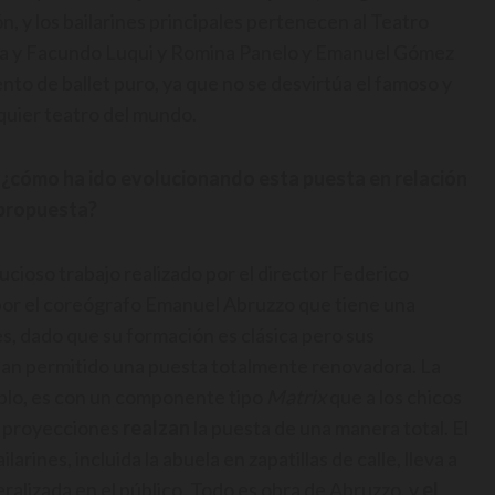
n, y los bailarines principales pertenecen al Teatro
rna y Facundo Luqui y Romina Panelo y Emanuel Gómez
ento de ballet puro, ya que no se desvirtúa el famoso y
quier teatro del mundo.
, ¿cómo ha ido evolucionando esta puesta en relación
a propuesta?
cioso trabajo realizado por el director Federico
 por el coreógrafo Emanuel Abruzzo que tiene una
es, dado que su formación es clásica pero sus
 han permitido una puesta totalmente renovadora. La
plo, es con un componente tipo
Matrix
que a los chicos
 y proyecciones
realzan
la puesta de una manera total. El
larines, incluida la abuela en zapatillas de calle, lleva a
alizada en el público. Todo es obra de Abruzzo, y
el