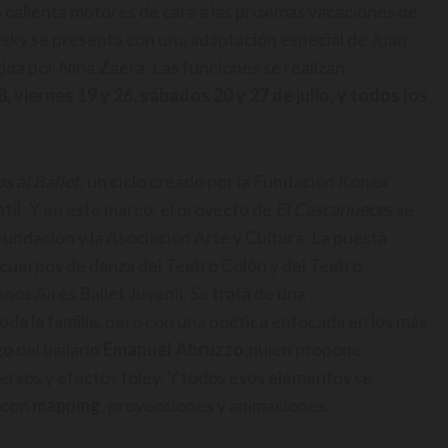
ya calienta motores de cara a las próximas vacaciones de
kovsky se presenta con una adaptación especial de Juan
ida por Nina Zaera. Las funciones se realizan
8, viernes 19 y 26, sábados 20 y 27 de julio, y todos los
 al Ballet
, un ciclo creado por la Fundación Konex
til.
Y en este marco, el proyecto de
El Cascanueces
se
 Fundación y la Asociación Arte y Cultura. La puesta
 cuerpos de danza del Teatro Colón y del Teatro
os Aires Ballet Juvenil. Se trata de una
oda la familia, pero con una poética enfocada en los más
o del bailarín
Emanuel Abruzzo,
quien propone
iversos y efectos foley. Y todos esos elementos se
 con
mapping
, proyecciones y animaciones.