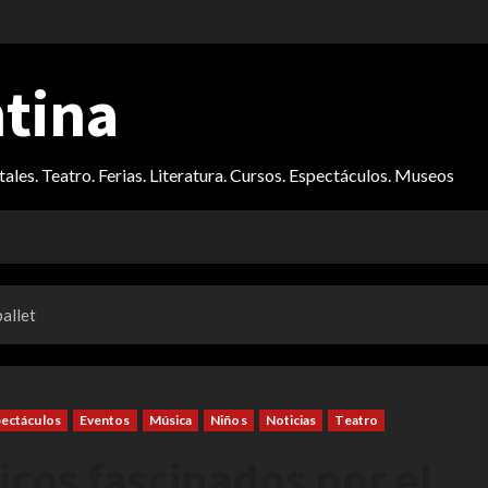
ntina
itales. Teatro. Ferias. Literatura. Cursos. Espectáculos. Museos
ballet
ectáculos
Eventos
Música
Niños
Noticias
Teatro
icos fascinados por el