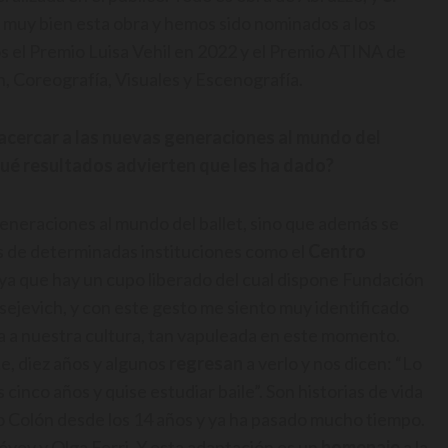
ó muy bien esta obra y hemos sido nominados a los
 el Premio Luisa Vehil en 2022 y el Premio ATINA de
, Coreografía, Visuales y Escenografía.
acercar a las nuevas generaciones al mundo del
qué resultados advierten que les ha dado?
generaciones al mundo del ballet, sino que además se
as de determinadas instituciones como el
Centro
 ya que hay un cupo liberado del cual dispone Fundación
sejevich, y con este gesto me siento muy identificado
a a nuestra cultura, tan vapuleada en este momento.
te, diez años y algunos
regresan
a verlo y nos dicen: “Lo
s cinco años y quise estudiar baile”. Son historias de vida
ro Colón desde los 14 años y ya ha pasado mucho tiempo.
éyev y Olga Ferri. Y esta adaptación es un
homenaje
a la