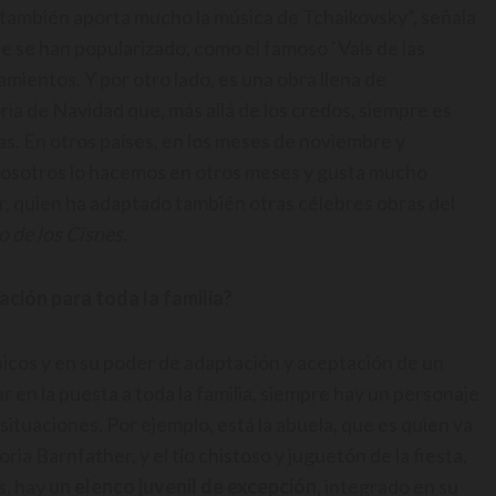
so también aporta mucho la música de Tchaikovsky”, señala
se han popularizado, como el famoso `Vals de las
samientos. Y por otro lado, es una obra llena de
ria de Navidad que, más allá de los credos, siempre es
ias. En otros países, en los meses de noviembre y
Nosotros lo hacemos en otros meses y gusta mucho
r, quien ha adaptado también otras célebres obras del
o de los Cisnes
.
ción para toda la familia?
hicos y en su poder de adaptación y aceptación de un
ar en la puesta a toda la familia, siempre hay un personaje
ituaciones. Por ejemplo, está la abuela, que es quien va
ria Barnfather, y el tío chistoso y juguetón de la fiesta,
s, hay
un elenco juvenil de excepción,
integrado en su