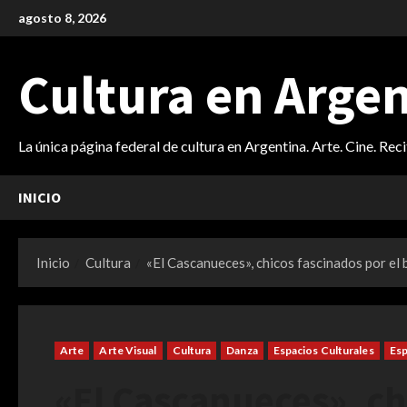
Saltar
agosto 8, 2026
al
contenido
Cultura en Arge
La única página federal de cultura en Argentina. Arte. Cine. Rec
INICIO
Inicio
Cultura
«El Cascanueces», chicos fascinados por el 
Arte
Arte Visual
Cultura
Danza
Espacios Culturales
Esp
«El Cascanueces», ch