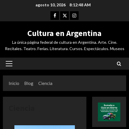
Saltar
agosto 10, 2026
8:12:48 AM
al
Facebook
Twitter
Instagram
contenido
Cultura en Argentina
La única página federal de cultura en Argentina. Arte. Cine.
Recitales. Teatro. Ferias. Literatura. Cursos. Espectáculos. Museos
Menú
principal
Inicio
Blog
Ciencia
Ciencia