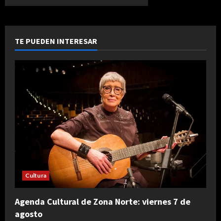
de
Llega
Lento,
el
primer
festival
TE PUEDEN INTERESAR
de
arte-
ciencia
de
Bariloche
Cultura
Agenda Cultural de Zona Norte: viernes 7 de
agosto