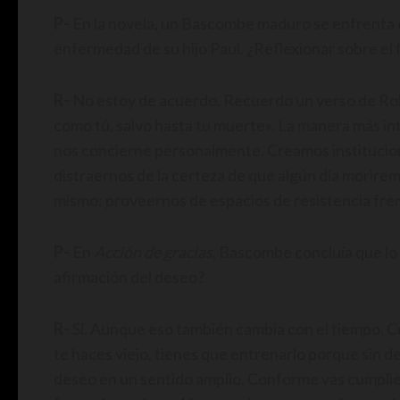
P-
En la novela, un Bascombe maduro se enfrenta de
enfermedad de su hijo Paul. ¿Reflexionar sobre el f
R-
No estoy de acuerdo. Recuerdo un verso de Robe
como tú, salvo hasta tu muerte». La manera más in
nos concierne personalmente. Creamos instituciones
distraernos de la certeza de que algún día morire
mismo: proveernos de espacios de resistencia fren
P-
En
Acción de gracias
, Bascombe concluía que lo i
afirmación del deseo?
R-
Sí. Aunque eso también cambia con el tiempo. C
te haces viejo, tienes que entrenarlo porque sin de
deseo en un sentido amplio. Conforme vas cumplie