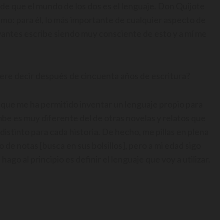
 de que el mundo de los dos es el lenguaje. Don Quijote
mo: para él, lo más importante de cualquier aspecto de
rvantes escribe siendo muy consciente de esto y a mí me
ere decir después de cincuenta años de escritura?
o que me ha permitido inventar un lenguaje propio para
mbe es muy diferente del de otras novelas y relatos que
 distinto para cada historia. De hecho, me pillas en plena
e notas [busca en sus bolsillos], pero a mi edad sigo
ago al principio es definir el lenguaje que voy a utilizar.