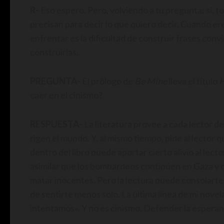
R-
Eso espero. Pero, volviendo a tu pregunta: sí, t
precisan para decir lo que quiero decir. Cuando ere
enfrentar es la dificultad de construir frases conv
construirlas.
PREGUNTA-
El prólogo de
Be Mine
lleva el título
H
caer en el cinismo?
RESPUESTA-
La literatura provee a cada lector de
rigen el mundo. Y, al mismo tiempo, pide al lector 
dentro del libro puede aportar cierto alivio al le
asimilar que los bombardeos continúen en Gaza y q
matar inocentes. Pero la lectura puede consolarte.
de sentirte menos solo. La última línea de mi novel
intentamos». Y no es cinismo. Defender la esperan