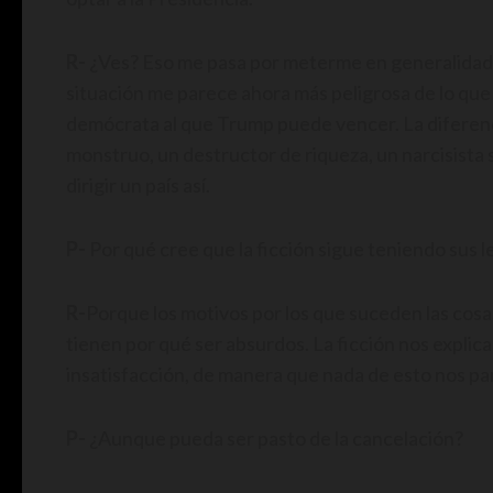
R-
¿Ves? Eso me pasa por meterme en generalidades. 
situación me parece ahora más peligrosa de lo que
demócrata al que Trump puede vencer. La diferenci
monstruo, un destructor de riqueza, un narcisista s
dirigir un país así.
P-
Por qué cree que la ficción sigue teniendo sus 
R-
Porque los motivos por los que suceden las cosa
tienen por qué ser absurdos. La ficción nos explica 
insatisfacción, de manera que nada de esto nos p
P-
¿Aunque pueda ser pasto de la cancelación?