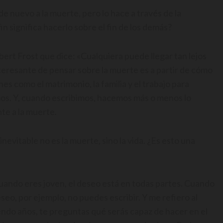
 nuevo a la muerte, pero lo hace a través de la
in significa hacerlo sobre el fin de los demás?
rt Frost que dice: «Cualquiera puede llegar tan lejos
teresante de pensar sobre la muerte es a partir de cómo
 como el matrimonio, la familia y el trabajo para
mos. Y, cuando escribimos, hacemos más o menos lo
te a la muerte.
nevitable no es la muerte, sino la vida. ¿Es esto una
uando eres joven, el deseo está en todas partes. Cuando
seo, por ejemplo, no puedes escribir. Y me refiero al
ndo años, te preguntas qué serás capaz de hacer en el