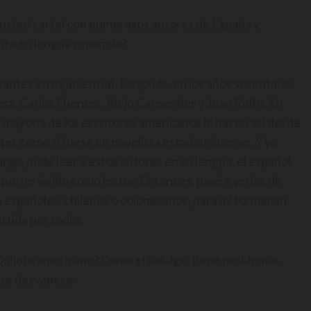
e usted cartel con numerosos autores de España y
tura en lengua española?
antes en mi juventud. Después, en los años sesenta, leí
osa, Carlos Fuentes, Alejo Carpentier y Juan Rulfo. En
a mayoría de los escritores americanos lo hacen así desde
ntes como si fuese un novelista estadounidense. Y yo
go, pude leer a estos autores en su lengua, el español,
ue he vivido como lector. Entonces, pasé a verlos de
 españoles, chilenos o colombianos, para mí formaban
rtida por todos.
uijote americano? Como el hidalgo, tiene problemas
 se desvanece.