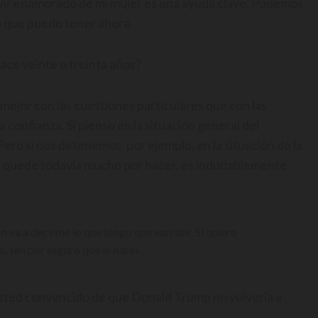
vir enamorado de mi mujer es una ayuda clave. Podemos
eo que puedo tener ahora.
ace veinte o treinta años?
 mejor con las cuestiones particulares que con las
confianza. Si pienso en la situación general del
ero si nos detenemos, por ejemplo, en la situación de la
e quede todavía mucho por hacer, es indudablemente
 va a decirme lo que tengo que escribir. Si quiero
o, ten por seguro que lo haré»
usted convencido de que Donald Trump no volvería a