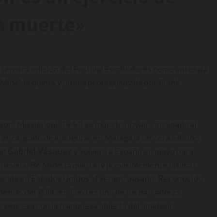
la muerte»
tercera edición del Festival Escribidores como antesala
 Mine’, la quinta y última protagonizada por Frank
son, Mississippi, 1944) se muestra jovial e inclinado al
 encargado de inaugurar en Málaga la tercera edición
an Gabriel Vásquez
y volverá a España en mayo para
 novela,
Be Mine
, la quinta (y previsiblemente última)
cida en Estados Unidos el verano pasado. Reconocido
además del Pulitzer, Ford es uno de los narradores
e expresa con la franqueza abierta del amateur.