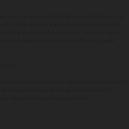
Soy un analista político nefasto. Pero sí te diré que la
 era en 2016. Biden es seguramente el único candidato
a es que ahora sí sabemos lo que es Trump: un loco, un
in límites. Nadie en su sano juicio diría que se puede
lectores?
s nunca son obvios, pero la ficción nos demuestra que no
de dónde vienen el amor, la angustia, la felicidad y la
arezca absurdo, aunque nunca sea obvio.