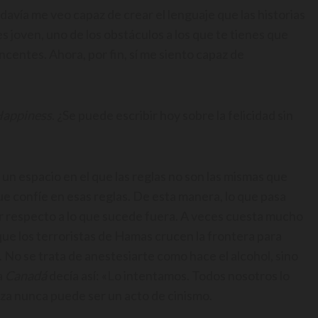
odavía me veo capaz de crear el lenguaje que las historias
s joven, uno de los obstáculos a los que te tienes que
incentes. Ahora, por fin, sí me siento capaz de
appiness
. ¿Se puede escribir hoy sobre la felicidad sin
 un espacio en el que las reglas no son las mismas que
que confíe en esas reglas. De esta manera, lo que pasa
ctor respecto a lo que sucede fuera. A veces cuesta mucho
ue los terroristas de Hamas crucen la frontera para
 No se trata de anestesiarte como hace el alcohol, sino
a
Canadá
decía así: «Lo intentamos. Todos nosotros lo
za nunca puede ser un acto de cinismo.