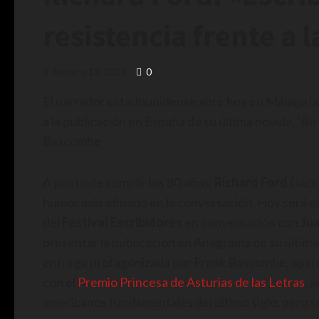
resistencia frente a 
febrero 12, 2024
0
El narrador estadounidense abre hoy en Málaga la 
a la publicación en España de su última novela, ‘Be
Bascombe
A punto de cumplir los 80 años,
Richard Ford
(Jack
humor más afinado en la conversación. Hoy será el
del
Festival Escribidores
en conversación con
Ju
presentar la publicación en Anagrama de su última
entrega protagonizada por Frank Bascombe, apare
con el
Premio Princesa de Asturias de las Letras
, 
americanos fundamentales del último siglo, pero s