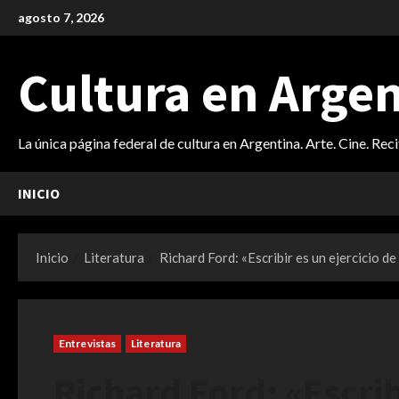
Saltar
agosto 7, 2026
al
contenido
Cultura en Arge
La única página federal de cultura en Argentina. Arte. Cine. Rec
INICIO
Inicio
Literatura
Richard Ford: «Escribir es un ejercicio de
Entrevistas
Literatura
Richard Ford: «Escrib