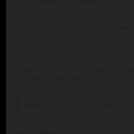
futuro inmediato. Afortunadamente en mi caso, vi
pensar juntos en el futuro. Y ese es el mayor des
P-
¿Y es el mundo ahora peor de lo que pensaban h
R-
Supongo que por mi oficio de novelista me llevo
generales. Las generalidades no me inspiran mucha 
presente en Estados Unidos, lo veo todo horrible. P
población afroamericana, o de las mujeres, aunqu
mejor que hace treinta años.
«Ninguna doctrina sobre la cancelación o la apropiación
apropiarme de la ropa interior de tu madre para mi libr
P-
El año pasado, en una entrevista, se mostraba 
optar a la Presidencia.