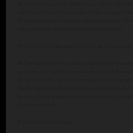
R-
Sí, pero veo una conexión mayor en la evidencia
está hecho de palabras y a Bascombe le pasa lo mis
la vida es cómo lo enuncias, cómo lo expresas. Ce
causa respeto, aunque lo encuentro divertido.
P
–
¿Ha encontrado usted forma de decir lo que qui
R-
Con los libros me ha ido razonablemente bien, l
cada uno. El lenguaje de los libros de Frank Basco
he escrito. Pero, sí, necesito construir un lenguaje
faena. No tengo ahora mismo conmigo mi cuaderno d
pensando que puedo escribir otra historia, y lo que h
En esas estamos.
P-
Es una buena noticia.