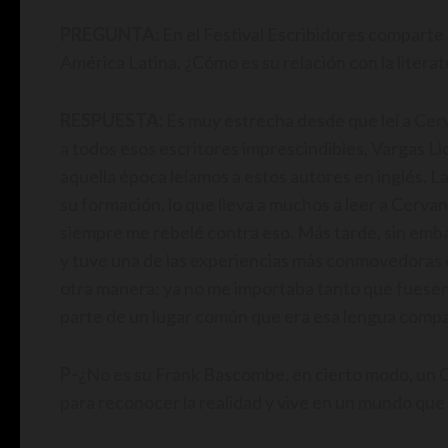
PREGUNTA:
En el Festival Escribidores compart
América Latina. ¿Cómo es su relación con la litera
RESPUESTA:
Es muy estrecha desde que leí a Cerv
a todos esos escritores imprescindibles, Vargas Ll
aquella época leíamos a estos autores en inglés. L
su formación, lo que lleva a muchos a leer a Cerva
siempre me rebelé contra eso. Más tarde, sin embar
y tuve una de las experiencias más conmovedoras q
otra manera: ya no me importaba tanto que fuesen
parte de un lugar común que era esa lengua compa
P-
¿No es su Frank Bascombe, en cierto modo, un Q
para reconocer la realidad y vive en un mundo que