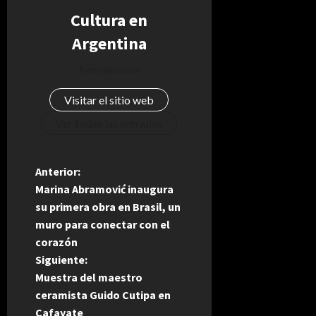
Cultura en
Argentina
Administrator
Visitar el sitio web
Ver todas las entradas
N
Anterior:
Marina Abramović inaugura
a
su primera obra en Brasil, un
muro para conectar con el
v
corazón
e
Siguiente:
Muestra del maestro
g
ceramista Guido Cutipa en
Cafayate