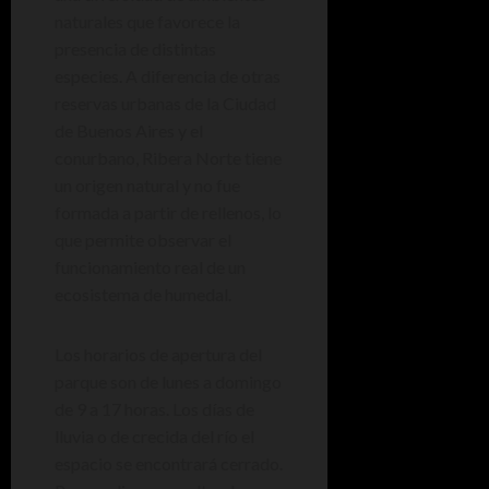
naturales que favorece la
presencia de distintas
especies. A diferencia de otras
reservas urbanas de la Ciudad
de Buenos Aires y el
conurbano, Ribera Norte tiene
un origen natural y no fue
formada a partir de rellenos, lo
que permite observar el
funcionamiento real de un
ecosistema de humedal.
Los horarios de apertura del
parque son de lunes a domingo
de 9 a 17 horas. Los días de
lluvia o de crecida del río el
espacio se encontrará cerrado.