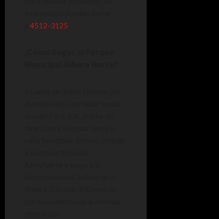
Para realizar consultas, los
interesados pueden llamar
a
4512-3125
.
¿Cómo llegar al Parque
Municipal Ribera Norte?
En auto, se deber circular por
Avenida del Libertador hasta
la calle Perú. Allí, doblar en
dirección a la costa hasta la
calle Sebastián Elcano. Doblar
a la izquierda hasta
Almafuerte y luego a la
derecha hasta Camino de la
Ribera. Circular 100 metros
por esa calle hasta la entrada
del parque.