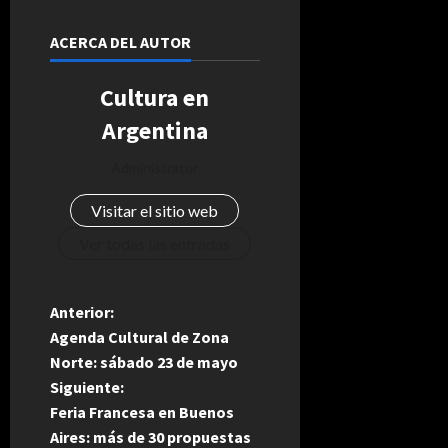
ACERCA DEL AUTOR
Cultura en
Argentina
Administrator
Visitar el sitio web
Ver todas las entradas
N
Anterior:
Agenda Cultural de Zona
a
Norte: sábado 23 de mayo
Siguiente:
v
Feria Francesa en Buenos
e
Aires: más de 30 propuestas