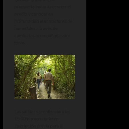
propuesta invita a recorrer el
predio y conocer en
profundidad el ecosistema de
humedales a través de
caminatas acompañadas por
guías.
Las salidas se realizarán a las
15.00hs y no requieren
inscripción previa para el