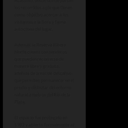
Acassuso, desde donde parten
los recorridos a pie que tienen
como objetivo acercar a los
visitantes a la flora y fauna
autóctona del lugar.
Además, la Reserva Ribera
Norte cuenta con senderos
que pueden recorrerse de
manera libre y gratuita,
además de áreas de descanso
que permiten permanecer en el
predio y disfrutar del entorno
natural a metros del Río de la
Plata.
El espacio fue protegido en
1982 y abierto formalmente al