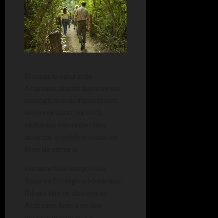
El espacio natural de
Acassuso, una de las reservas
ecológicas más importantes
del conurbano, recibirá
visitantes con recorridos
abiertos al público todos los
fines de semana.
Durante todo mayo en la
Reserva Ecológica Municipal
Ribera Norte, ubicada en
Acassuso, habrá visitas
guiadas gratuitas. La