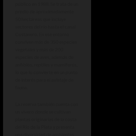
público en 1988. Se trata de un
predio de aproximadamente
50 hectáreas que incluye
sectores del río hasta el canal
Costanero. En ese entorno
conviven más de 350 especies
vegetales y más de 200
especies de aves, además de
anfibios, reptiles y mamíferos,
lo que lo convierte en un punto
de interés para el avistaje de
fauna.
La reserva también cuenta con
un vivero donde se cultivan
plantas originarias de la costa
del Río de la Plata y presenta
una diversidad de ambientes