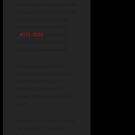
público general, aunque desde
la organización aclararon que
los grupos grandes deben
reservar con anticipación
al
4512-3125
. En caso de
lluvia o crecida del río, las
actividades se suspenden.
El cronograma previsto
incluye las siguientes fechas:
sábado 16, domingo 17,
sábado 23, domingo 24,
sábado 30 y domingo 31 de
mayo.
El punto de encuentro será en
Camino de la Ribera 480, en