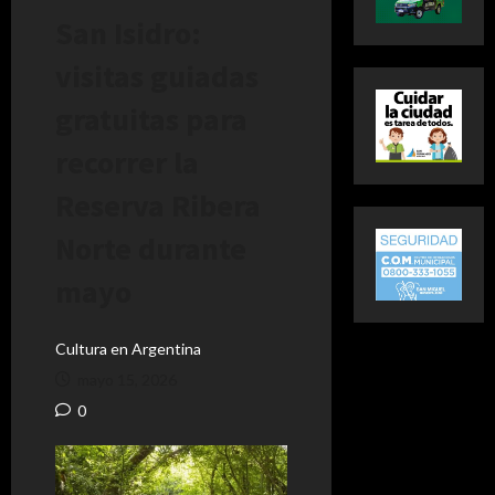
San Isidro:
visitas guiadas
gratuitas para
recorrer la
Reserva Ribera
Norte durante
mayo
Cultura en Argentina
mayo 15, 2026
0