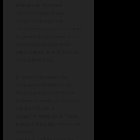
artesano en llevarse el
reconocimiento en una
categoría incorporada
recientemente, que tiene como
fin priorizar y promover el arte
de los pueblos originarios
dando cuenta de la diversidad
de la cultura local.
El reconocido ceramista
cafayateño
Ramón Guido
Cutipa
,
ganador del Salón
Provincial de Artes Visuales
,
edición 2023 en la
categoría
Artes de la Tierra
,
inauguró el pasado viernes una
muestra
denominada
“Vestigios de