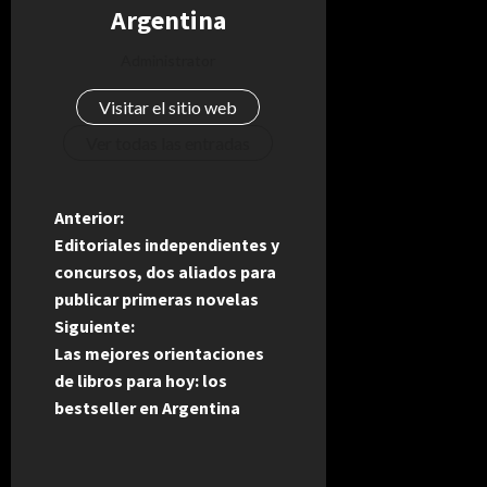
Argentina
Administrator
Visitar el sitio web
Ver todas las entradas
N
Anterior:
Editoriales independientes y
a
concursos, dos aliados para
publicar primeras novelas
v
Siguiente:
e
Las mejores orientaciones
de libros para hoy: los
g
bestseller en Argentina
a