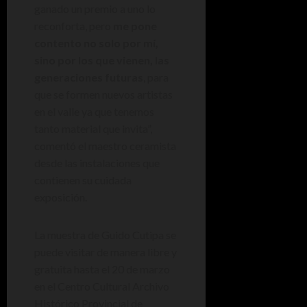
ganado un premio a uno lo
reconforta, pero
me pone
contento no solo por mí,
sino por los que vienen, las
generaciones futuras
, para
que se formen nuevos artistas
en el valle ya que tenemos
tanto material que invita”,
comentó el maestro ceramista
desde las instalaciones que
contienen su cuidada
exposición.
La muestra de Guido Cutipa se
puede visitar de manera libre y
gratuita hasta el 20 de marzo
en el Centro Cultural Archivo
Histórico Provincial de