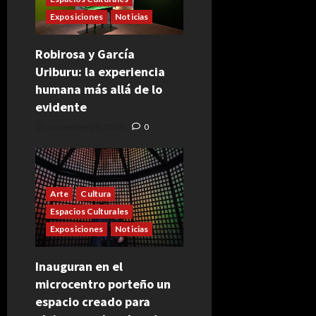
Exposiciones
Noticias
Robirosa y García
Uriburu: la experiencia
humana más allá de lo
evidente
noviembre 20, 2024
0
Arte
Cultura
Espacios Culturales
Exposiciones
Noticias
Inauguran en el
microcentro porteño un
espacio creado para