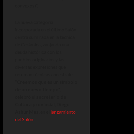
convexos)”.
La nueva categoría
incorporada en el último Salón
centra su mirada en la técnica
de Cerámica, zanjando una
deuda histórica con los
pueblos originarios y las
diversas expresiones que
retoman técnicas ancestrales,
“Creemos que es un símbolo
de un nuevo tiempo”
,
celebró el
secretario de
Cultura provincial
,
Diego
Ashur Mas
, en el
lanzamiento
del Salón
.