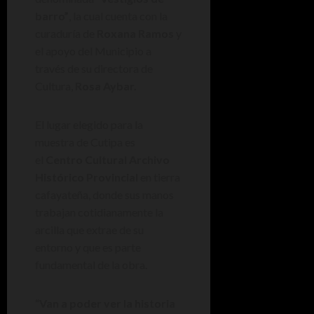
barro”
, la cual cuenta con la
curaduría de
Roxana Ramos
y
el apoyo del Municipio a
través de su directora de
Cultura,
Rosa Aybar.
El lugar elegido para la
muestra de Cutipa es
el
Centro Cultural Archivo
Histórico Provincial
en tierra
cafayateña, donde sus manos
trabajan cotidianamente la
arcilla que extrae de su
entorno y que es parte
fundamental de la obra.
“
Van a poder ver la historia