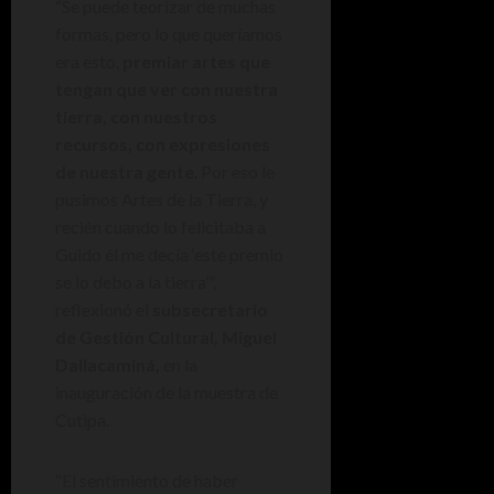
“Se puede teorizar de muchas
formas, pero lo que queríamos
era esto,
premiar artes que
tengan que ver con nuestra
tierra, con nuestros
recursos, con expresiones
de nuestra gente
. Por eso le
pusimos Artes de la Tierra, y
recién cuando lo felicitaba a
Guido él me decía ‘este premio
se lo debo a la tierra’”,
reflexionó el
subsecretario
de Gestión Cultural, Miguel
Dallacaminá,
en la
inauguración de la muestra de
Cutipa.
“El sentimiento de haber