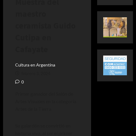
Muestra del
maestro
ceramista Guido
Cutipa en
Cafayate
Cultura en Argentina
febrero 3, 2024
0
Primer ganador del Salón de
Artes Visuales en la categoría
Artes de la Tierra
Su galardón se convirtió en
historia viva, al ser el primer