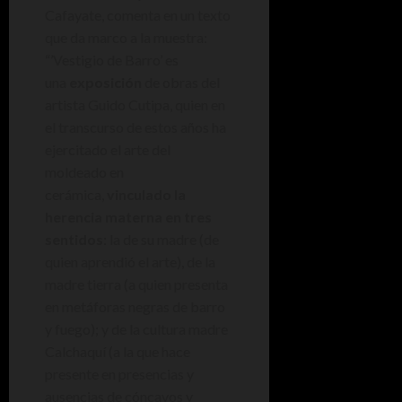
Cafayate, comenta en un texto
que da marco a la muestra:
“’Vestigio de Barro’ es
una
exposición
de obras del
artista Guido Cutipa, quien en
el transcurso de estos años ha
ejercitado el arte del
moldeado en
cerámica,
vinculado la
herencia materna en tres
sentidos
: la de su madre (de
quien aprendió el arte), de la
madre tierra (a quien presenta
en metáforas negras de barro
y fuego); y de la cultura madre
Calchaquí (a la que hace
presente en presencias y
ausencias de cóncavos y