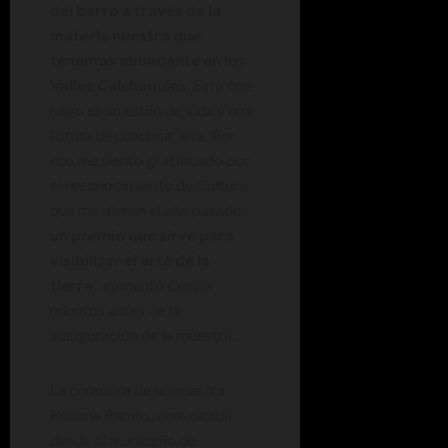
del barro a través de la
materia nuestra que
tenemos abundante en los
Valles Calchaquíes
. Esto que
hago es un estilo de vida y una
forma de producir arte. Por
eso me siento gratificado por
el reconocimiento de Cultura
que me dieron el año pasado,
un premio que sirve para
visibilizar el arte de la
tierra
”, comentó Cutipa
minutos antes de la
inauguración de la muestra.
La curadora de la muestra,
Roxana Ramos, convocada
desde el municipio de