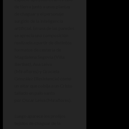
de tierra junto a unas plantas
de chaguar y el personaje
surgido de la inteligencia
artificial. En una de las paredes
se aprecia una composición
realizada a partir de distintos
formatos de cestería de
Magdalena Segovia (Villa
Berthet), Ana Leiva
(Miraflores) y Graciela
González (Resistencia) como
un altar que cobija a un Cristo
tallado en palo santo
por Oscar Leiva (Miraflores).
Luego aparece los prolijos
tejidos de chaguar de la