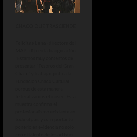
CHACO QUE TRASCIENDE
Felicitas Luna
-directora del
MAP- dijo en la inauguración:
“Estamos muy contentos de
presentar “Tesoros del Gran
Chaco” y trabajar junto a la
Fundación Chaco Cultural
porque de esta manera
federalizamos el museo. Esta
muestra confirma el
profesionalismo existente en
todo el país y es importante
ponerlo en evidencia no solo
con el talento de los artistas