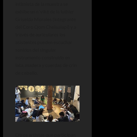
intimista de la muestra se
exhibe un n´viké de la luthier
Griselda Morales (integrante
del Coro Qom Chelaalapí) y a
través de auriculares los
asistentes pueden escuchar
sonidos del singular
instrumento construido en
lata, madera y cuerdas de crin
de caballo.
Otros artistas que participan