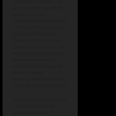
La muestra se enriquece con
obras originadas a partir de
nuevas tecnologías
producidas por integrantes del
colectivo Newtro Arts (Julián
Sileiko, Gabriel Londonio,
Yhomara Muñoz y Martinjo
Quiroga). El proyecto incluye
el trabajo digital para crear un
puente entre las prácticas
artesanales ancestrales y las
técnicas digitales
contemporáneas impulsando
un diálogo creativo y reflexivo.
En distintos sectores de la sala
y en convivencia con las
artesanías formales