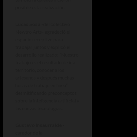
posible esta realización.
Lucas Sosa
-del colectivo
Newtro Arts- agradeció el
espacio receptivo para
trabajar juntos y explicó el
desarrollo realizado: “Nuestro
trabajo es el resultado de ir a
territorio, conocer a los
artesanos y después muchas
horas de trabajo en línea”
desmitificando preconceptos
sobre la inteligencia artificial y
las nuevas tecnologías.
Gustavo Insaurralde
-
curador de la