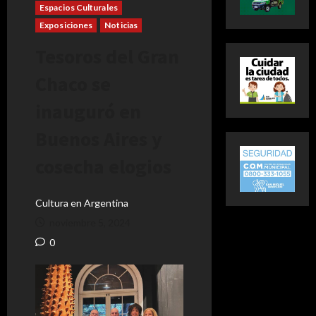
Espacios Culturales
Exposiciones
Noticias
Tesoros del Gran
Chaco se
inauguró en
Buenos Aires y
cosecha elogios
Cultura en Argentina
noviembre 5, 2024
0