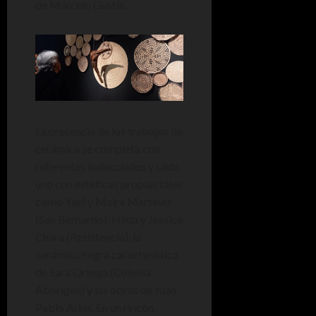
de Marcelo Gustin.
La presencia de los trabajos de
cerámica se completa con
referentes indiscutidos y cada
uno con estéticas propias tales
como Yael y Maira Martínez
(San Bernardo), Hilda y Jessica
Chara (Resistencia), la
cerámica negra característica
de Sara Ortega (Colonia
Aborigen) y las obras de Juan
Pablo Arias. En un rincón