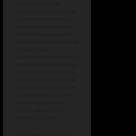
aparecen una serie de
producciones que incluyen una
proyección inmersiva de un
entorno virtual navegable en
formato videojuego que se
puede descargar a partir de un
QR, animaciones
surgidas mediante inteligencia
artificial reproducidas en loop
en dos televisores, un par de
impresiones 3D y un lienzo de
gran formato que presenta un
paisaje surrealista. La fusión
de tecnología avanzada y
herencia cultural de los
pueblos qom y wichí.
PROXIMA ACTIVIDADAD