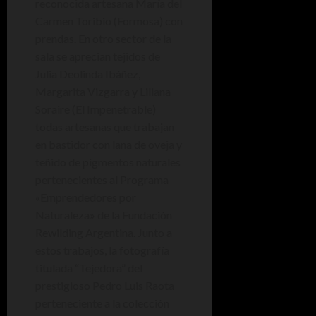
reconocida artesana María del
Carmen Toribio (Formosa) con
prendas. En otro sector de la
sala se aprecian tejidos de
Julia Deolinda Ibáñez,
Margarita Vizgarra y Liliana
Soraire (El Impenetrable)
todas artesanas que trabajan
en bastidor con lana de oveja y
teñido de pigmentos naturales
pertenecientes al Programa
«Emprendedores por
Naturaleza» de la Fundación
Rewilding Argentina. Junto a
estos trabajos, la fotografía
titulada “Tejedora” del
prestigioso Pedro Luis Raota
perteneciente a la colección