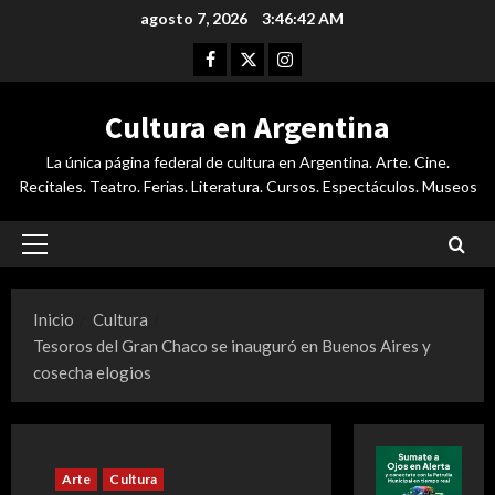
Saltar
agosto 7, 2026
3:46:43 AM
al
Facebook
Twitter
Instagram
contenido
Cultura en Argentina
La única página federal de cultura en Argentina. Arte. Cine.
Recitales. Teatro. Ferias. Literatura. Cursos. Espectáculos. Museos
Menú
principal
Inicio
Cultura
Tesoros del Gran Chaco se inauguró en Buenos Aires y
cosecha elogios
Arte
Cultura