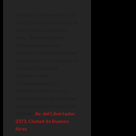
El sábado 9 de noviembre, en
ocasión de realizarse la Noche
de los Museos de Buenos
Aires,
Tesoros del Gran
Chaco
concretará una
actividad con demostraciones
de artesanas y una charla de la
Fundación Rewilding
Argentina sobre
“Emprendedores por
naturaleza”, entre otras.
La
exposición puede visitarse
hasta principios de abril de
2025en –
Av. del Libertador
2373, Ciudad de Buenos
Aires
-.