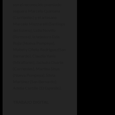
son el reconocido premiado
soguero Marcelo Quintana
(Corrientes) y el artesano
Marcelo Mazzarelli (Santiago
del Estero), Lidia Novillo
(Formosa), la tejedora Elda
Rojiz (Nueva Pompeya),
Mabel y Ofelia Rodríguez(San
Bernardo), Claudia Yunis
(Miraflores), Jachuka Duarte
(Corrientes), Martina Sinus
(Nueva Pompeya), Silvia
Martínez (San Bernardo),
Adelia Castillo (El Espinillo).
TRABAJO DIGITAL