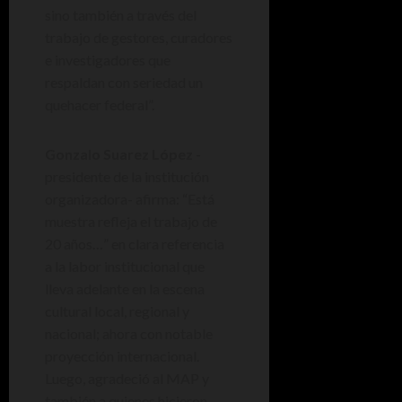
sino también a través del
trabajo de gestores, curadores
e investigadores que
respaldan con seriedad un
quehacer federal”.
Gonzalo Suarez López
-
presidente de la institución
organizadora- afirma: “Está
muestra refleja el trabajo de
20 años…” en clara referencia
a la labor institucional que
lleva adelante en la escena
cultural local, regional y
nacional; ahora con notable
proyección internacional.
Luego, agradeció al MAP y
también a quienes hicieron