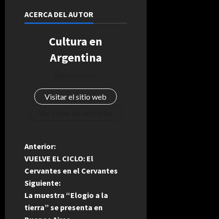
ACERCA DEL AUTOR
Cultura en
Argentina
Administrator
Visitar el sitio web
Ver todas las entradas
N
Anterior:
VUELVE EL CICLO: El
a
Cervantes en el Cervantes
Siguiente:
v
La muestra “Elogio a la
e
tierra” se presenta en