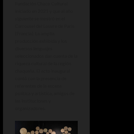
Fundación Chaco Cultural
iniciado en 2021 y que al año
siguiente se mostró en el
Carrousel del Louvre de Paris
(Francia). La amplia
producción exhibida y los
diversos lenguajes
seleccionados dan cuenta de la
riqueza cultural de la región
chaqueña. El acto inaugural
contó con la presencia de
referentes de la escena
política y artística, amigos de
las instituciones y
organizadores.