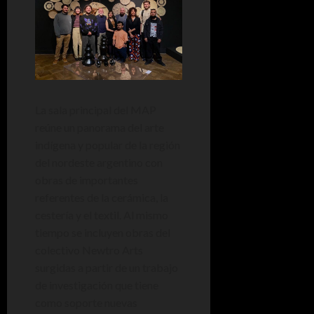
La sala principal del MAP
reúne un panorama del arte
indígena y popular de la región
del nordeste argentino con
obras de importantes
referentes de la cerámica, la
cestería y el textil. Al mismo
tiempo se incluyen obras del
colectivo Newtro Arts
surgidas a partir de un trabajo
de investigación que tiene
como soporte nuevas