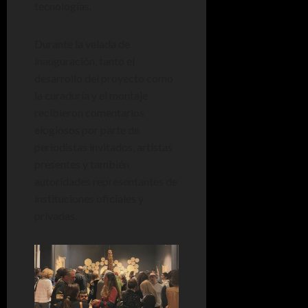
tecnologías.
Durante la velada de
inauguración, tanto el
desarrollo del proyecto como
la curaduría y el montaje
recibieron comentarios
elogiosos por parte de
periodistas invitados, artistas
presentes y también
autoridades representantes de
instituciones oficiales y
privadas.