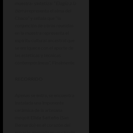
muestra- sintetiza: “
Elogio a la
tierra
representa el alma del
Chaco” y señala que “la
conjunción de obras reunidas
en la muestra representa el
espíritu cultural ancestral que
se enriquece con el aporte de
las estéticas y técnicas
contemporáneas”. Finalmente
RECORRIDO
Apenas se entra, se encuentra
instalada una imponente
cerámica de la artesana
moqoit
Elida Salteño
(San
Bernardo) en el corazón del
espacio apoyada en un círculo