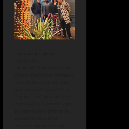
Días pasados, quedó
inaugurada la
exposición
Tesoros del Gran
Chaco. Elogio de la Tierra
con
una nutrida concurrencia de
público en el Museo de Arte
Popular “José Hernández” de
Buenos Aires. La muestra que
se presenta en el distinguido
espacio porteño es un
proyecto expositivo de la