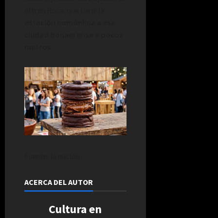
el tren Roca, que tiene
la
estación homónima a esa
ciudad bonaerense a pocos
metros.
Fuente: la nación
ACERCA DEL AUTOR
Cultura en