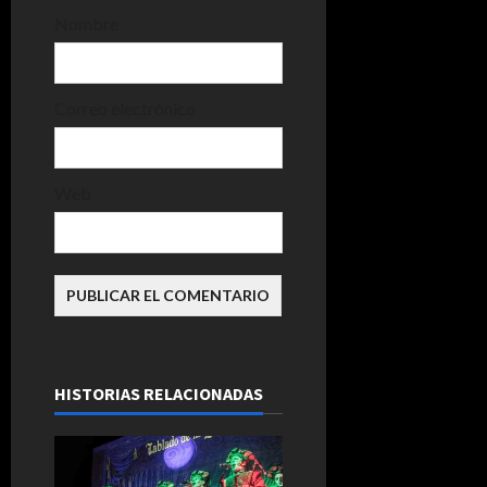
d
Nombre
a
s
Correo electrónico
Web
HISTORIAS RELACIONADAS