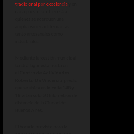
tradicional por excelencia
y en
cada puesto se ofrecerá a
quienes se acerquen una
amplia variedad de marcas,
tanto artesanales como
industriales.
Mediante la gestión municipal,
tendrá lugar esta fiesta en
el
Centro de Actividades
Roberto De Vincenzo
, predio
que se ubica en
la calle 148 y
18
, a tan solo 30 kilómetros de
distancia de la Ciudad de
Buenos Aires.
El horario previsto para
la
apertura es a las 12 h y se