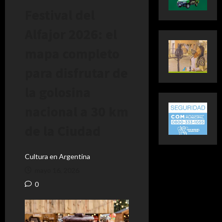
Festival del
Alfajor 2026: el
mapa completo
para disfrutar de
la golosina
nacional a 30 km
de la Ciudad
Cultura en Argentina
mayo 16, 2026
0