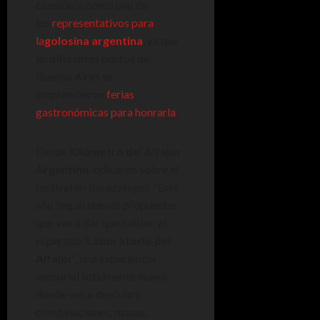
considera como uno de
los
representativos para
la
golosina argentina
, ya que
en diferentes puntos de
Buenos Aires se
emprendieron
ferias
gastronómicas para honrarla
.
Desde
Kilómetro del Alfajor
Argentino
indicaron sobre el
festival en Berazategui: “Este
año llegan nuevas propuestas
que van a dar que hablar: el
esperado
‘Laboratorio del
Alfajor’
, una experiencia
sensorial totalmente nueva
donde vas a descubrir
combinaciones, masas,