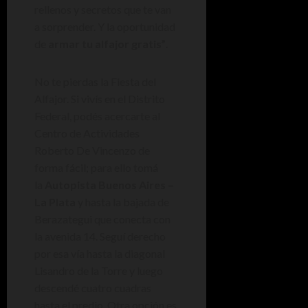
rellenos y secretos que te van
a sorprender. Y la oportunidad
de
armar tu alfajor gratis”
.
No te pierdas la Fiesta del
Alfajor. Si vivís en el Distrito
Federal, podés acercarte al
Centro de Actividades
Roberto De Vincenzo de
forma fácil; para ello tomá
la
Autopista Buenos Aires –
La Plata
y hasta la bajada de
Berazategui que conecta con
la avenida 14. Seguí derecho
por esa vía hasta la diagonal
Lisandro de la Torre y luego
descendé cuatro cuadras
hasta el predio. Otra opción es