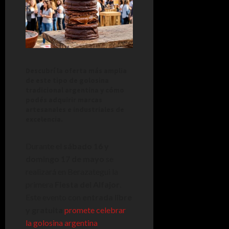
Descubrí la oferta más amplia
de este tipo de golosina
tradicional argentina y cómo
podés adquirir marcas
artesanales e industriales de
excelencia.
Durante el
sábado 16 y
domingo 17 de mayo
se
realizará en Berazategui la
primera
Fiesta del Alfajor
.
Este evento con
entrada libre
y gratuita
promete celebrar
la golosina argentina