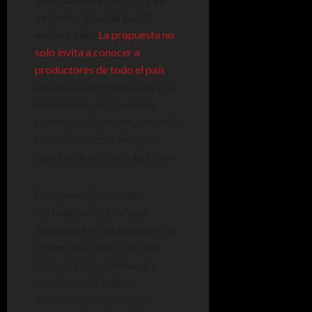
extenderá hasta las 22
ambos días
.
La propuesta no
solo invita a conocer a
productores de todo el país
,
sino que habrá bandas en vivo,
masterclass de diferentes
maestros alfajoreros, una cata
con
influencers
y una clase
para hacer tu propia golosina.
Este evento llega luego
del
Festival del Alfajor
Regional en San Antonio de
Areco
, que se llevó a cabo
entre el 2 y el 3 de mayo, y
también el de
Lobos
.
Asimismo, este mes se lo