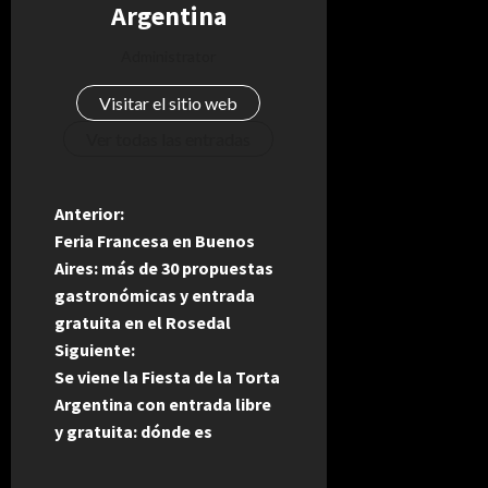
Argentina
Administrator
Visitar el sitio web
Ver todas las entradas
N
Anterior:
Feria Francesa en Buenos
a
Aires: más de 30 propuestas
gastronómicas y entrada
v
gratuita en el Rosedal
e
Siguiente:
Se viene la Fiesta de la Torta
g
Argentina con entrada libre
y gratuita: dónde es
a