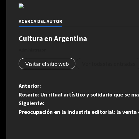
ACERCA DEL AUTOR
Cultura en Argentina
Administrator
Visitar el sitio web
Ver todas las entradas
N
Anterior:
Rosario: Un ritual artístico y solidario que se m
a
Siguiente:
v
Preocupación en la industria editorial: la venta
e