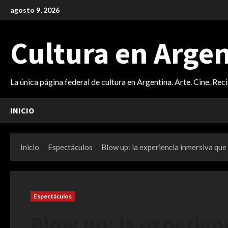
Saltar
agosto 9, 2026
al
contenido
Cultura en Arge
La única página federal de cultura en Argentina. Arte. Cine. Rec
INICIO
Inicio
Espectáculos
Blow up: la experiencia inmersiva que
Espectáculos
Blow up: la experien