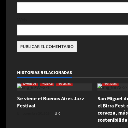
r
a
Web
d
a
s
Arte
Concierto
Cultura
Espectáculos
HISTORIAS RELACIONADAS
Espacios Culturales
Espectáculos
Fiestas Popula
Eventos
Música
Noticias
Noticias
Se viene el Buenos Aires Jazz
San Miguel d
Festival
el Birra Fest
cerveza, mús
noviembre 20, 2024
0
sostenibilid
noviembre 15, 2