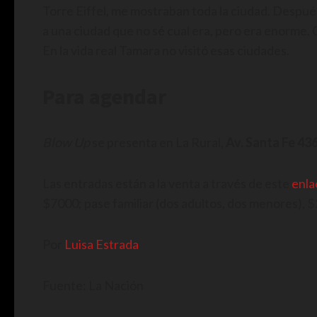
Torre Eiffel, me mostraban toda la ciudad. Después
a una ciudad que no sé cual era, pero era enorme. 
En la vida real Tamara no visitó esas ciudades.
Para agendar
Blow Up
se presenta en La Rural,
Av. Santa Fe 436
Las entradas están a la venta a través de este
enla
$7000; pase familiar (dos adultos, dos menores), 
Por
Luisa Estrada
Fuente: La Nación