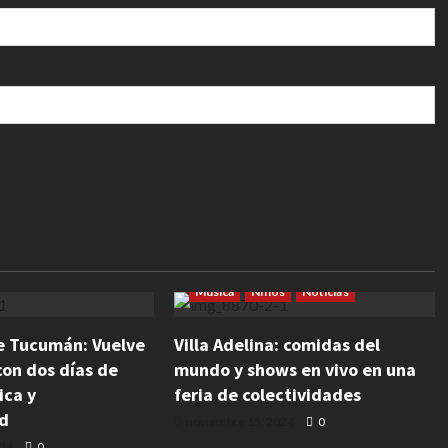
Cultura
Emprendedores
Eventos
Fiesta
Espectáculos
Eventos
res
Gastronomía
Fiestas Populares
Gastronomía
Música
Niños
Noticias
e Tucumán: Vuelve
Villa Adelina: comidas del
 con dos días de
mundo y shows en vivo en una
ica y
feria de colectividades
ad
noviembre 15, 2024
0
024
0