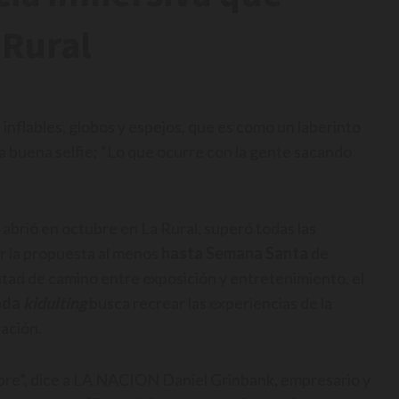
 Rural
 inflables, globos y espejos, que es como un laberinto
a buena selfie; “Lo que ocurre con la gente sacando
abrió en octubre en La Rural, superó todas las
er la propuesta al menos
hasta Semana Santa
de
mitad de camino entre exposición y entretenimiento, el
ada
kidulting
busca recrear las experiencias de la
ación.
bre”, dice a LA NACION Daniel Grinbank, empresario y