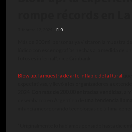
rompe récords en La
febrero 12, 2024
0
Más de 200 mil personas ya visitaron la muestra de
lúdico con escenografías hechas a la medida de un
fotos es infernal”, dice Grinbank
Blow up, la muestra de arte inflable de la Rural
que 
expectativas, y llevó a los organizadores a extend
2024.
Con más de 200.00 entradas vendidas
, a 
desembarco en Argentina de
una tendencia llam
infancia incorporando tecnologías de última gener
“Originalmente lo habíamos pensado hasta diciem