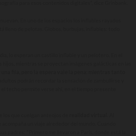
ografía para esos contenidos digitales”, dice Grinbank.
renuevan. En uno de los espacios los inflables rayados
tá lleno de pelotas. Globos, burbujas, inflables: todo
ia, lo esperan un castillo inflable y un pelotero. En el
s hijos, mientras se proyectan imágenes galácticas en las
una fila, pero la espera vale la pena: mientras tanto
adultos podrán recordar la sensación de zambullirse y
 el techo permite verse ahí, en el tiempo presente
e los que cuelgan anteojos de
realidad virtual
. Al
e acompaña un viaje
alrededor del mundo. Cuando
sus padres: “Primero me llevaron a París, donde está la