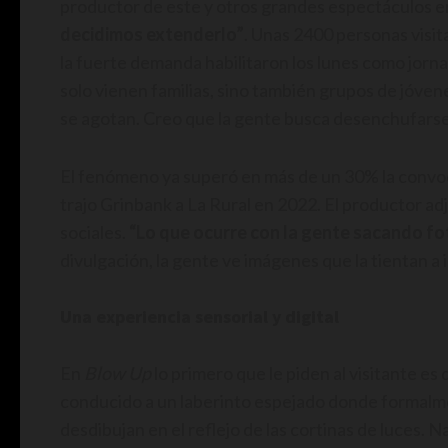
productor de este y otros grandes espectáculos e
decidimos extenderlo”
. Unas 2400 personas visit
la fuerte demanda habilitaron los lunes como jornad
solo vienen familias, sino también grupos de jóven
se agotan. Creo que la gente busca desenchufarse
El fenómeno ya superó en más de un 30% la convo
trajo Grinbank a La Rural en 2022. El productor adj
sociales.
“Lo que ocurre con la gente sacando fot
divulgación, la gente ve imágenes que la tientan a 
Una experiencia sensorial y digital
En
Blow Up
lo primero que le piden al visitante e
conducido a un laberinto espejado donde formalment
desdibujan en el reflejo de las cortinas de luces. N