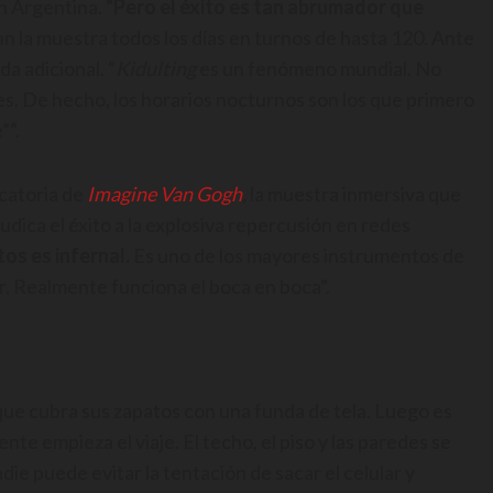
n Argentina.
“Pero el éxito es tan abrumador que
an la muestra todos los días en turnos de hasta 120. Ante
a adicional. “
Kidulting
es un fenómeno mundial. No
es. De hecho, los horarios nocturnos son los que primero
””.
catoria de
Imagine Van Gogh
,
la muestra inmersiva que
udica el éxito a la explosiva repercusión en redes
os es infernal.
Es uno de los mayores instrumentos de
ir. Realmente funciona el boca en boca”.
s que cubra sus zapatos con una funda de tela. Luego es
e empieza el viaje. El techo, el piso y las paredes se
adie puede evitar la tentación de sacar el celular y