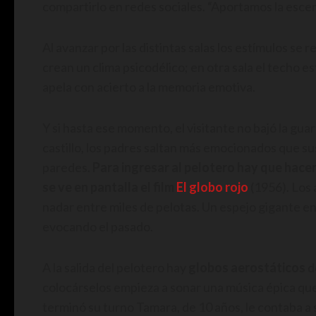
compartirlo en redes sociales. “Aportamos la escen
Al avanzar por las distintas salas los estímulos se 
crean un clima psicodélico; en otra sala el techo es
apela con acierto a la memoria emotiva.
Y si hasta ese momento, el visitante no bajó la guard
castillo, los padres saltan más emocionados que su
paredes.
Para ingresar al pelotero hay que hacer 
se ve en pantalla el film
El globo rojo
(1956). Los 
nadar entre miles de pelotas. Un espejo gigante en
evocando el pasado.
A la salida del pelotero hay
globos aerostáticos
d
colocárselos empieza a sonar una música épica qu
terminó su turno Tamara, de 10 años, le contaba a 