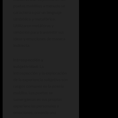
poetas malditos a menudo se
caracteriza por un lenguaje
simbólico y metafórico.
Utilizaron metáforas y
símbolos para transmitir sus
ideas y emociones de manera
indirecta.
Introspección y
subjetividad:
La
introspección y la exploración
de la experiencia subjetiva son
rasgos comunes en la poesía
maldita. Los poetas se
sumergieron en sus propias
experiencias personales y
emociones, creando una