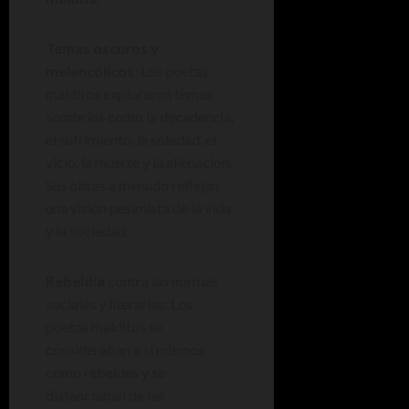
Temas oscuros y
melancólicos
: Los poetas
malditos exploraron temas
sombríos como la decadencia,
el sufrimiento, la soledad, el
vicio, la muerte y la alienación.
Sus obras a menudo reflejan
una visión pesimista de la vida
y la sociedad.
Rebeldía
contra las normas
sociales y literarias: Los
poetas malditos se
consideraban a sí mismos
como rebeldes y se
distanciaban de las