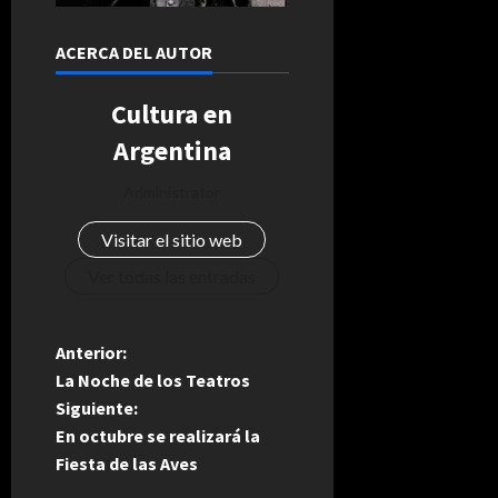
ACERCA DEL AUTOR
Cultura en
Argentina
Administrator
Visitar el sitio web
Ver todas las entradas
N
Anterior:
La Noche de los Teatros
a
Siguiente:
En octubre se realizará la
v
Fiesta de las Aves