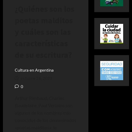
¿Quiénes son los
poetas malditos
y cuáles son las
características
de su escritura?
Cultura en Argentina
octubre 26, 2023
0
Arthur Rimbaud, Charles
Baudelaire, Paul Verlaine son
algunos de los nombres más
conocidos de los denominados
«poetas malditos», le