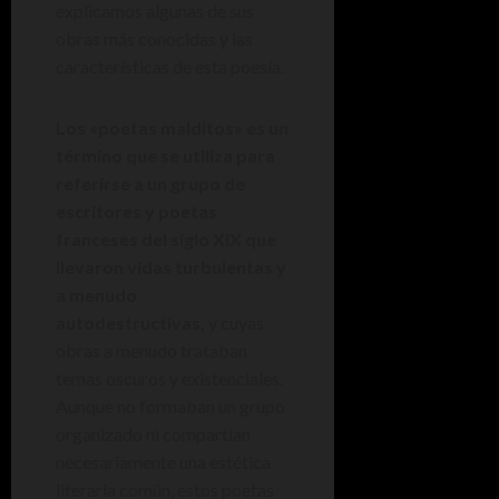
explicamos algunas de sus
obras más conocidas y las
características de esta poesía.
Los «poetas malditos» es un
término que se utiliza para
referirse a un grupo de
escritores y poetas
franceses del siglo XIX que
llevaron vidas turbulentas y
a menudo
autodestructivas,
y cuyas
obras a menudo trataban
temas oscuros y existenciales.
Aunque no formaban un grupo
organizado ni compartían
necesariamente una estética
literaria común, estos poetas