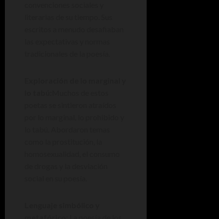
convenciones sociales y
literarias de su tiempo. Sus
escritos a menudo desafiaban
las expectativas y normas
tradicionales de la poesía.
Exploración de lo marginal y
lo tabú:
Muchos de estos
poetas se sintieron atraídos
por lo marginal, lo prohibido y
lo tabú. Abordaron temas
como la prostitución, la
homosexualidad, el consumo
de drogas y la desviación
social en su poesía.
Lenguaje simbólico y
metafórico:
La poesía de los