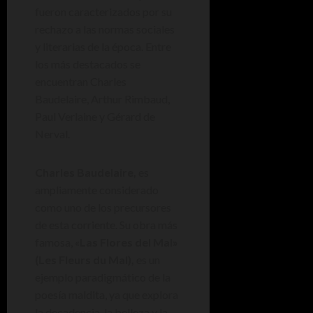
fueron caracterizados por su
rechazo a las normas sociales
y literarias de la época. Entre
los más destacados se
encuentran Charles
Baudelaire, Arthur Rimbaud,
Paul Verlaine y Gérard de
Nerval.
Charles Baudelaire,
es
ampliamente considerado
como uno de los precursores
de esta corriente. Su obra más
famosa, «
Las Flores del Mal»
(Les Fleurs du Mal),
es un
ejemplo paradigmático de la
poesía maldita, ya que explora
la decadencia, la belleza y la