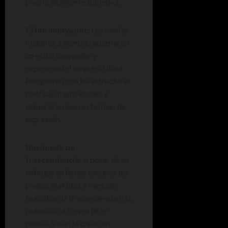
poesía altamente subjetiva.
Estilo innovador:
Los poetas
malditos a menudo adoptaron
un estilo innovador y
experimental en su escritura.
Rompieron con las estructuras
poéticas tradicionales y
exploraron nuevas formas de
expresión.
Búsqueda de
trascendencia:
A pesar de su
enfoque en temas oscuros, los
poetas malditos a menudo
buscaban la trascendencia o la
redención a través de la
poesía. Veían la creación