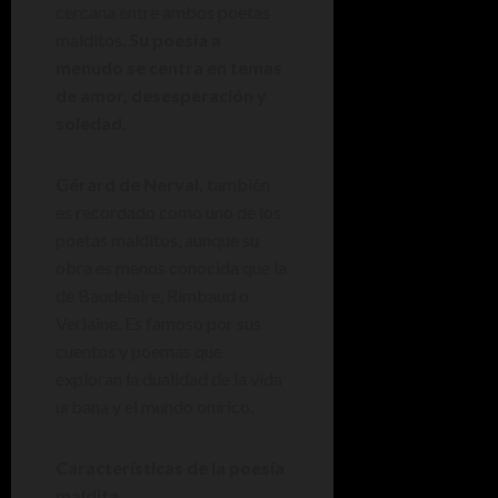
cercana entre ambos poetas
malditos.
Su poesía a
menudo se centra en temas
de amor, desesperación y
soledad.
Gérard de Nerval,
también
es recordado como uno de los
poetas malditos, aunque su
obra es menos conocida que la
de Baudelaire, Rimbaud o
Verlaine. Es famoso por sus
cuentos y poemas que
exploran la dualidad de la vida
urbana y el mundo onírico.
Características de la poesía
maldita