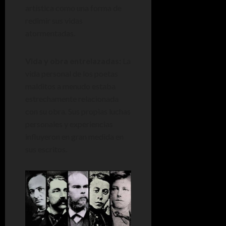
artística como una forma de
redimir sus vidas
atormentadas.
Vida y obra entrelazadas:
La
vida personal de los poetas
malditos a menudo estaba
estrechamente relacionada
con su obra. Sus propias luchas
personales y experiencias
influyeron en gran medida en
sus escritos.