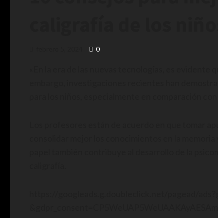
caligrafía de los niño
febrero 5, 2024
0
«En la era de las nuevas tecnologías, es evidente 
embargo, investigaciones recientes han demostrad
para los niños, especialmente en comparación con e
Los profesores están de acuerdo en que tomar apun
consolidar mejor los conocimientos en la memoria 
papel también contribuye al desarrollo de la psicom
caligrafía.
https://googleads.g.doubleclick.net/pagead/ad
&gdpr_consent=CP5WeUAP5WeUAAKAyAESAmE