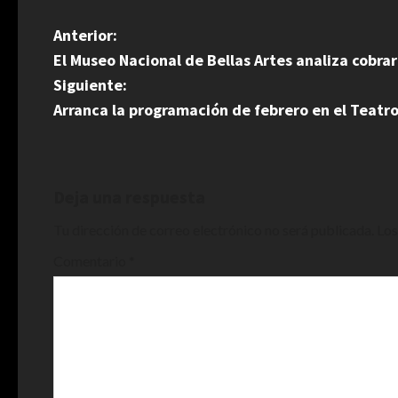
N
Anterior:
El Museo Nacional de Bellas Artes analiza cobrar
a
Siguiente:
v
Arranca la programación de febrero en el Teatr
e
g
Deja una respuesta
a
Tu dirección de correo electrónico no será publicada.
Los
c
Comentario
*
i
ó
n