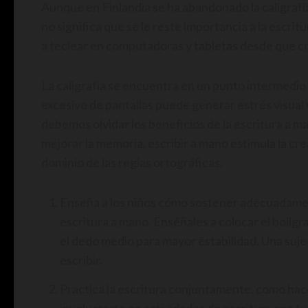
Aunque en Finlandia se ha abandonado la caligrafía
no significa que se le reste importancia a la escri
a teclear en computadoras y tabletas desde que co
La caligrafía se encuentra en un punto intermedio 
excesivo de pantallas puede generar estrés visual
debemos olvidar los beneficios de la escritura a m
mejorar la memoria, escribir a mano estimula la crea
dominio de las reglas ortográficas.
Enseña a los niños cómo sostener adecuadamente
escritura a mano. Enséñales a colocar el bolígra
el dedo medio para mayor estabilidad. Una suje
escribir.
Practica la escritura conjuntamente, como hace
involucrarte en actividades de escritura con tus