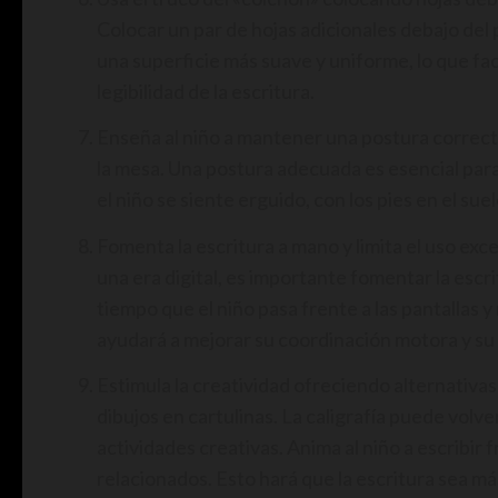
Colocar un par de hojas adicionales debajo del 
una superficie más suave y uniforme, lo que facil
legibilidad de la escritura.
Enseña al niño a mantener una postura correcta
la mesa. Una postura adecuada es esencial par
el niño se siente erguido, con los pies en el s
Fomenta la escritura a mano y limita el uso exc
una era digital, es importante fomentar la esc
tiempo que el niño pasa frente a las pantallas y
ayudará a mejorar su coordinación motora y su
Estimula la creatividad ofreciendo alternativas 
dibujos en cartulinas. La caligrafía puede volv
actividades creativas. Anima al niño a escribir 
relacionados. Esto hará que la escritura sea má