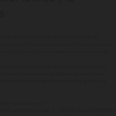
s
que los niños escriben cada vez menos en papel. Sin
o que la escritura a mano tiene beneficios terapéuticos
l estrés y la adicción que pueden generar las pantallas.
tes y escribir a mano los ejercicios y deberes ayuda a
y favorece la concentración. Además, la escritura en
otricidad fina en los niños más pequeños, gracias a la
s?gdpr=1&us_privacy=1—
sAP_gAEPgAAiQg1NX_H__bW9r8Xr3aft0eY1P99j77sQ