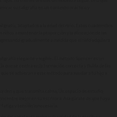
ejorar su caligrafía en un contexto práctico y
aligrafía, adaptados a la edad del niño. Estos cuadernillos
 niños a mantener la proporción y la alineación de las
progresando gradualmente a medida que el niño adquiera
igrafía elegante y legible. El método Spencer es un
ía que se centra en la formación correcta y fluida de las
s que se adhieran a este método para ayudar a tu hijo a
sorden y que transmita calma. Un espacio de estudio
concentre mejor en su escritura. Asegúrate de que haya
 fatiga y tensión innecesaria.
o del papel para mejorar la calidad de la escritura.