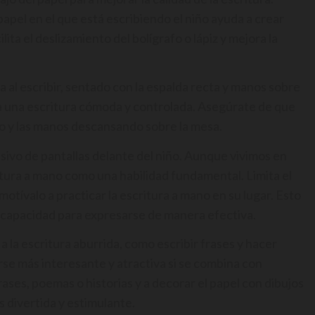
papel en el que está escribiendo el niño ayuda a crear
ita el deslizamiento del bolígrafo o lápiz y mejora la
 al escribir, sentado con la espalda recta y manos sobre
a una escritura cómoda y controlada. Asegúrate de que
uelo y las manos descansando sobre la mesa.
esivo de pantallas delante del niño. Aunque vivimos en
ritura a mano como una habilidad fundamental. Limita el
 motívalo a practicar la escritura a mano en su lugar. Esto
 capacidad para expresarse de manera efectiva.
a la escritura aburrida, como escribir frases y hacer
erse más interesante y atractiva si se combina con
frases, poemas o historias y a decorar el papel con dibujos
s divertida y estimulante.