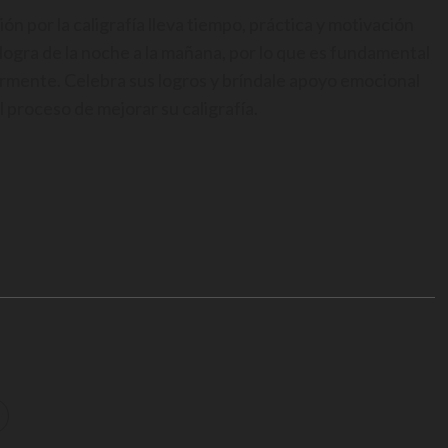
ón por la caligrafía lleva tiempo, práctica y motivación
se logra de la noche a la mañana, por lo que es fundamental
larmente. Celebra sus logros y bríndale apoyo emocional
 proceso de mejorar su caligrafía.