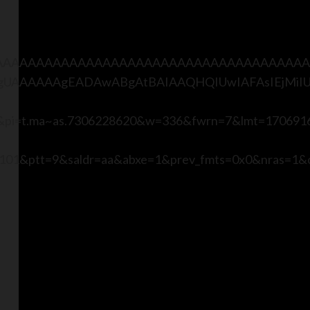
AAAAAAAAAAAAAAAAAAAAAAAAAAAAAAAAAAAAA
AAEAgUAAAAAAgEADAwABgAtBAIAAQHQIUwIAFAs
&pi=t.ma~as.7306228620&w=336&fwrn=7&lmt=170691
101&ptt=9&saldr=aa&abxe=1&prev_fmts=0x0&nras=