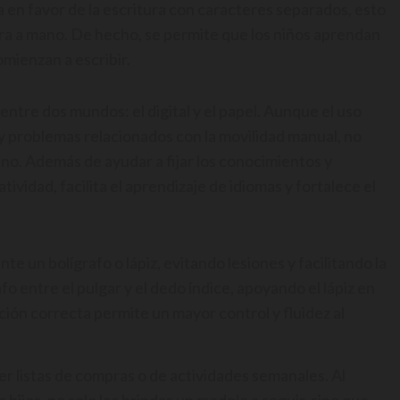
 en favor de la escritura con caracteres separados, esto
tura a mano. De hecho, se permite que los niños aprendan
mienzan a escribir.
entre dos mundos: el digital y el papel. Aunque el uso
 y problemas relacionados con la movilidad manual, no
ano. Además de ayudar a fijar los conocimientos y
tividad, facilita el aprendizaje de idiomas y fortalece el
 un bolígrafo o lápiz, evitando lesiones y facilitando la
fo entre el pulgar y el dedo índice, apoyando el lápiz en
ción correcta permite un mayor control y fluidez al
r listas de compras o de actividades semanales. Al
 hijos, no solo les brindas un modelo a seguir, sino que