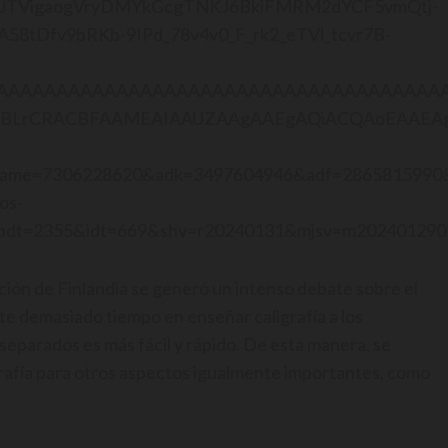
UTVigaogVryDMYkGcgTNKJ6BkiFMRM2dYCF5vmQtj-
58tDfv9bRKb-9IPd_78v4v0_F_rk2_eTVl_tcvr7B-
AAAAAAAAAAAAAAAAAAAAAAAAAAAAAAAAAAAAAA
dgYBLrCRACBFAAMEAIAAUZAAgAAEgAQiACQAoE
name=7306228620&adk=3497604946&adf=2865815990
los-
bdt=2355&idt=669&shv=r20240131&mjsv=m202401290
ión de Finlandia se generó un intenso debate sobre el
te demasiado tiempo en enseñar caligrafía a los
separados es más fácil y rápido. De esta manera, se
igrafía para otros aspectos igualmente importantes, como