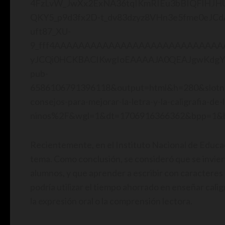
4FzLvW_JwXx2ExNA36tqIKmRIEu3bBIQFlHJH
QKY5_p9d3fx2D-t_dv83dzyz8VHn3e5fme0eJCdA
uft87_XU-
9_fff4AAAAAAAAAAAAAAAAAAAAAAAAAA
yJCQi0HCKBACIKwgIoEAAAAJA0QEAJgwK
pub-
6586106791396118&output=html&h=280&slot
consejos-para-mejorar-la-letra-y-la-caligrafia-de-
ninos%2F&wgl=1&dt=1706916366362&bpp=1&
Recientemente, en el Instituto Nacional de Educac
tema. Como conclusión, se consideró que se invier
alumnos, y que aprender a escribir con caracteres 
podría utilizar el tiempo ahorrado en enseñar cal
la expresión oral o la comprensión lectora.