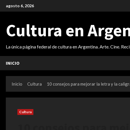
Saltar
agosto 6, 2026
al
contenido
Cultura en Arge
La única página federal de cultura en Argentina. Arte. Cine. Rec
INICIO
Inicio
Cultura
10 consejos para mejorar la letra y la caligr
Cultura
10 consejos para mejo