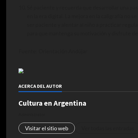
Sé paciente y recuerda que desarrollar una pasi
en la era digital. La mejora en la caligrafía no 
ser paciente y alentar al niño a practicar regu
para que mantenga su motivación y disfrute del
Fuente: Orientación Andújar
ACERCA DEL AUTOR
Cultura en Argentina
Administrator
Visitar el sitio web
Ver todas las entradas