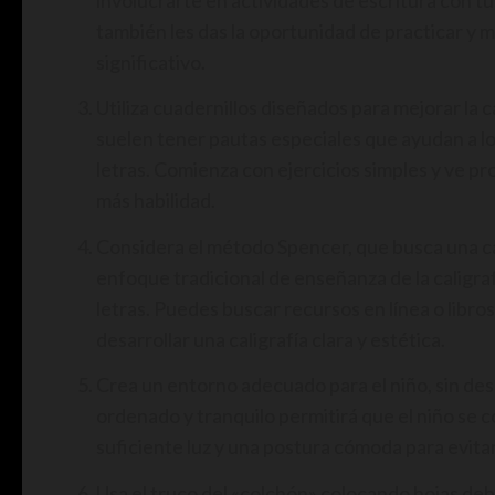
también les das la oportunidad de practicar y m
significativo.
Utiliza cuadernillos diseñados para mejorar la c
suelen tener pautas especiales que ayudan a los
letras. Comienza con ejercicios simples y ve 
más habilidad.
Considera el método Spencer, que busca una cal
enfoque tradicional de enseñanza de la caligraf
letras. Puedes buscar recursos en línea o libro
desarrollar una caligrafía clara y estética.
Crea un entorno adecuado para el niño, sin de
ordenado y tranquilo permitirá que el niño se 
suficiente luz y una postura cómoda para evitar
Usa el truco del «colchón» colocando hojas debaj