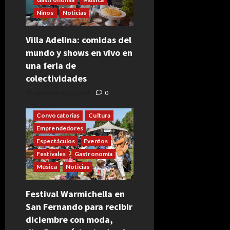
Niños
Noticias
Villa Adelina: comidas del
mundo y shows en vivo en
una feria de
colectividades
noviembre 15, 2024
0
Convocatorias
Cultura
Emprendedores
Espectáculos
Eventos
Festivales
Gastronomía
Música
Noticias
Festival Warmichella en
San Fernando para recibir
diciembre con moda,