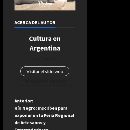
ACERCA DEL AUTOR
Cultura en
Argentina
Administrator
Visitar el sitio web
Ver todas las entradas
N
Anterior:
Río Negro: Inscriben para
a
exponer en la Feria Regional
de Artesanos y
v
Emprendedores