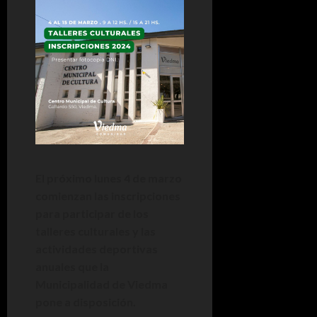
El próximo lunes 4 de marzo
comienzan las inscripciones
para participar de los
talleres culturales y las
actividades deportivas
anuales que la
Municipalidad de Viedma
pone a disposición.