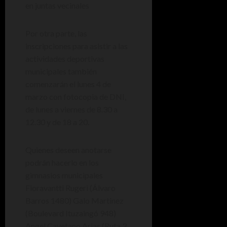
en juntas vecinales
Por otra parte, las
inscripciones para asistir a las
actividades deportivas
municipales también
comenzarán el lunes 4 de
marzo con fotocopia de DNI,
de lunes a viernes de 8.30 a
12.30 y de 18 a 20.
Quienes deseen anotarse
podrán hacerlo en los
gimnasios municipales
Fioravantti Rugeri (Álvaro
Barros 1480) Galo Martinez
(Boulevard Ituzaingó 948)
Angel Cayetano Arias (Ruta 3