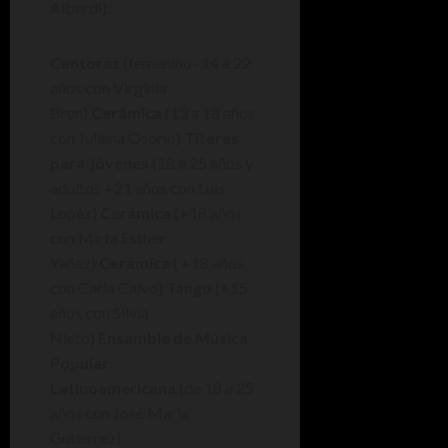
Alberdi).
Cantoras
(femenino- 14 a 22
años con Virginia
Brun)
Cerámica
(13 a 18 años
con Juliana Osorio)
Títeres
para jóvenes
(18 a 25 años y
adultos +21 años con Luis
Lopèz)
Cerámica
(+18 años
con Mirta Esther
Yañez)
Cerámica
( +18 años
con Carla Calvo)
Tango
(+15
años con Silvia
Nieto)
Ensamble de Música
Popular
Latinoamericana
(de 18 a 25
años con José Maria
Gutierrez).