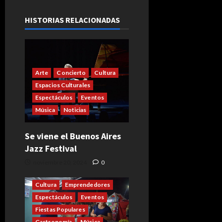
HISTORIAS RELACIONADAS
Arte
Concierto
Cultura
Espacios Culturales
Espectáculos
Eventos
Música
Noticias
Se viene el Buenos Aires
Jazz Festival
noviembre 20, 2024
0
Cultura
Emprendedores
Espectáculos
Eventos
Fiestas Populares
Gastronomía
Música