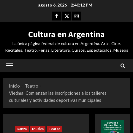
Saltar
agosto 6, 2026
2:40:13 PM
al
Facebook
Twitter
Instagram
contenido
Cultura en Argentina
La única página federal de cultura en Argentina. Arte. Cine.
Recitales. Teatro. Ferias. Literatura. Cursos. Espectáculos. Museos
Menú
principal
Inicio
Teatro
Viedma: Comienzan las inscripciones a los talleres
culturales y actividades deportivas municipales
Danza
Música
Teatro