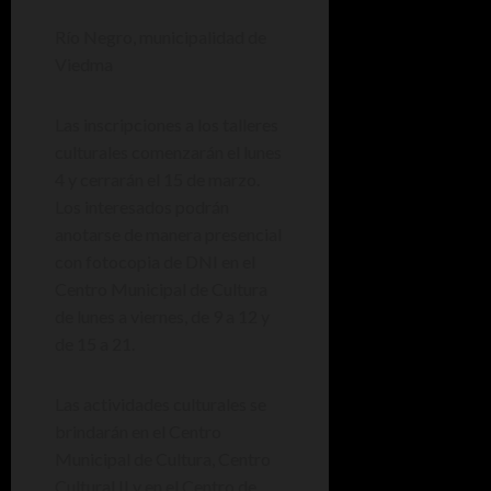
Río Negro, municipalidad de
Viedma
Las inscripciones a los talleres
culturales comenzarán el lunes
4 y cerrarán el 15 de marzo.
Los interesados podrán
anotarse de manera presencial
con fotocopia de DNI en el
Centro Municipal de Cultura
de lunes a viernes, de 9 a 12 y
de 15 a 21.
Las actividades culturales se
brindarán en el Centro
Municipal de Cultura, Centro
Cultural II y en el Centro de