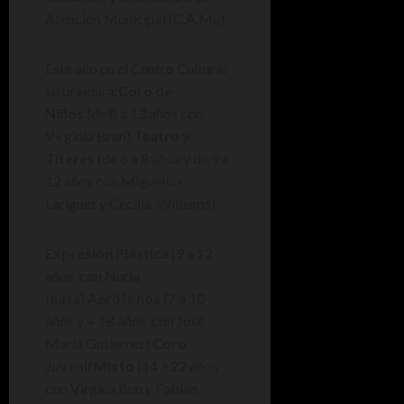
Atención Municipal (C.A.Mu).
Este año en el Centro Cultural
se brindará:
Coro de
Niños
(de 8 a 13 años con
Virginia Brun)
Teatro y
Títeres
(de 6 a 8 años y de 9 a
12 años con Miguelina
Lariguet y Cecilia Williams)
Expresión Plástica
(9 a 12
años con Nuria
Iturra)
Aerófonos
(7 a 10
años y + 18 años con José
Maria Gutierrez)
Coro
Juvenil Mixto
(14 a 22 años
con Virgina Bun y Fabian