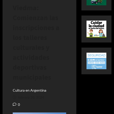
Viedma:
Comienzan las
inscripciones a
los talleres
culturales y
actividades
deportivas
municipales
Cultura en Argentina
febrero 28, 2024
0