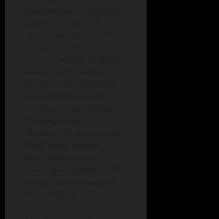
Movimientos Creativos
(de
7 a 12 años con Ignacio
Utrera)
Teatro
(de 13 a 17
años con Soraya
Furfaro)
Creación Escénica
Adultos
(+ 21 años con
Martín Sanchez)
Reciclado
Adultos
(+21 años- con
Florencia Ercilape)
Danza
Contemporánea
Jóvenes
(+13 años con Vanina
Bagli)
Tango Jóvenes
(+15
años y Adultos con Luis
León)
Canto Colectivo
(+21
años con Eugenia Fuentes y
Richard Fuente)