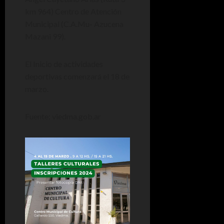
km 964) Centro de Atención
Municipal (C.A.Mu- Azucena
Mazani 99).
El Inicio de actividades
deportivas comenzará el 18 de
marzo.
Fuente: viedma.gob.ar