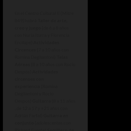
En el Centro Cultural II (Mitre
849) habrá
Taller de arte,
creo y juego
(de 6 a 8 años
con Nuria Iturra y Florencia
Ercilape)
Actividades
Circences
(7 a 10 años con
Romina Degliantoni)
Telas
Aéreas
(8 a 10 años con Rocío
Despos)
Actividades
circenses con
experiencia
(Romina
Degliantoni y Rocio
Despos)
Guitarra
(8 a 11 años
, de 12 a 17 y +21 años con
Adrián Farfal)
Guitarra en
conjunto
(adolescentes con
Richard Fuente)
Semillero de