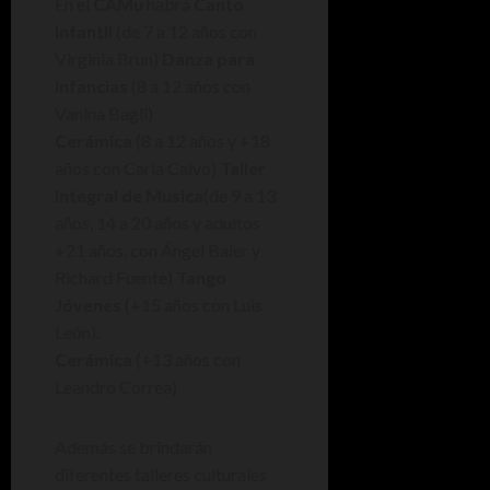
En el
CAMu
habrá
Canto
Infantil
(de 7 a 12 años con
Virginia Brun)
Danza para
Infancias
(8 a 12 años con
Vanina Bagli)
Cerámica
(8 a 12 años y +18
años con Carla Calvo)
Taller
Integral de Musica
(de 9 a 13
años, 14 a 20 años y adultos
+21 años, con Ángel Baier y
Richard Fuente)
Tango
Jóvenes
(+15 años con Luis
León).
Cerámica
(+13 años con
Leandro Correa)
Además se brindarán
diferentes talleres culturales