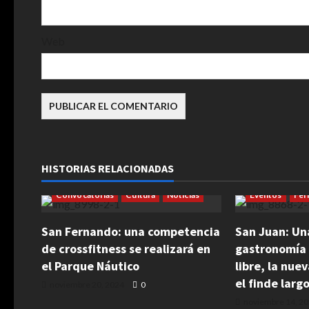
r
a
Web
d
a
s
HISTORIAS RELACIONADAS
Cultura
Emp
Convocatorias
Cultura
Noticias
Eventos
Fer
San Fernando: una competencia
San Juan: Un
de crossfitness se realizará en
gastronomía 
el Parque Náutico
libre, la nue
el finde larg
noviembre 20, 2024
0
noviembre 14, 2