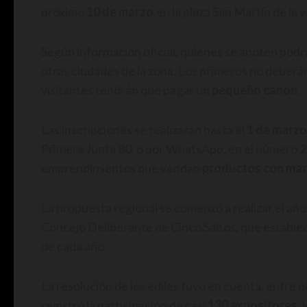
próximo
10 de marzo,
en la plaza San Martín de la v
Según información oficial, quienes se anoten podr
otras ciudades de la zona. Los primeros no deberán
visitantes tendrán que pagar un
pequeño canon.
Las inscripciones se realizarán hasta el
1 de marzo
Primera Junta 80, o por WhatsApp, en el número 2
emprendimientos que vendan
productos con mar
La propuesta regional se comenzó a realizar el año
Concejo Deliberante de Cinco Saltos, que establec
de cada año.
La resolución de los ediles tuvo en cuenta, entre
registró la participación de casi
130 expositores
,