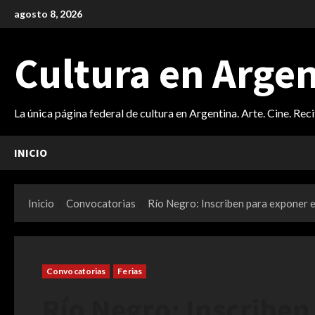
Saltar
agosto 8, 2026
al
contenido
Cultura en Arge
La única página federal de cultura en Argentina. Arte. Cine. Rec
INICIO
Inicio
Convocatorias
Río Negro: Inscriben para exponer 
Convocatorias
Ferias
Río Negro: Inscriben