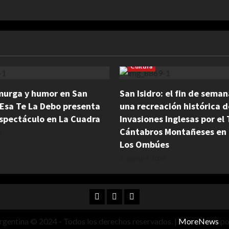
Cultura
murga y humor en San
San Isidro: el fin de sema
Esa Te La Debo presenta
una recreación histórica d
spectáculo en La Cuadra
Invasiones Inglesas por el 
Cántabros Montañeses en 
6
Los Ombúes
agosto 4, 2026
Facebook
Twitter
Instagram
rgentina © 2024 - Todos los derechos reservados.
|
MoreNews
po