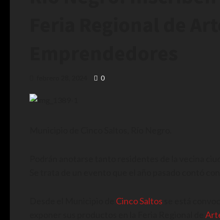
Feria Regional de Ar
Emprendedores
febrero 28, 2024
0
Municipio de Cinco Saltos, Río Negro.
Podrán anotarse tanto residentes de la vecina ciud
Se trata de un evento que el año pasado contó con
Desde el Municipio de
Cinco Saltos
se está convoc
exponer sus productos en la Feria Regional de
Art