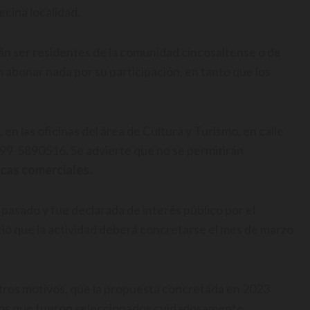
ecina localidad.
án ser residentes de la comunidad cincosaltense o de
 abonar nada por su participación, en tanto que los
, en las oficinas del área de Cultura y Turismo, en calle
99-5890516. Se advierte que no se permitirán
cas comerciales.
 pasado y fue declarada de interés público por el
ió que la actividad deberá concretarse el mes de marzo
 otros motivos, que la propuesta concretada en 2023
 los que fueron seleccionados cuidadosamente,