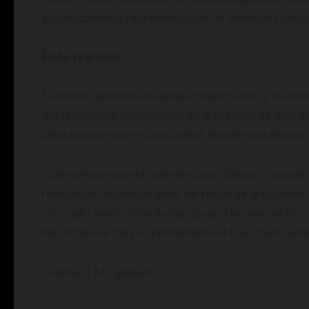
garantizando la representación de diversos rubros
Éxito regional
El evento alcanzó una amplia repercusión y trasce
dio testimonio la presencia de artesanos de más de
atractivo para la vecina ciudad, siendo visitada por
Cabe señalar que la urbe de Cinco Saltos, el paraje
realización, todos los años, de ferias de artesanías
otro lado, la elección de marzo para la concreción d
día 19 de ese mes se conmemora el Día Internacion
Fuente: LM Cipolletti