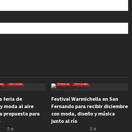
Convocatorias
Cultura
Emprendedores
Espectáculos
rendedores
Eventos
Festivales
Gastronomía
ias
Noticias
Música
Noticias
a feria de
Festival Warmichella en San
y moda al aire
Fernando para recibir diciembre
va propuesta para
con moda, diseño y música
o
junto al río
024
0
noviembre 13, 2024
0