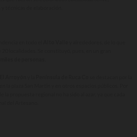
 y técnicas de elaboración.
ndencia en todo el
Alto Valle
y alrededores, de lo que
 20 localidades. Se constituyó, pues, en un gran
miles de personas
.
El Arroyón
y la
Península de Ruca Co
se destacan por la
 en la plaza San Martín y en otros espacios públicos. Por
e la propuesta regional no ha sido al azar, ya que cada
al del Artesano.