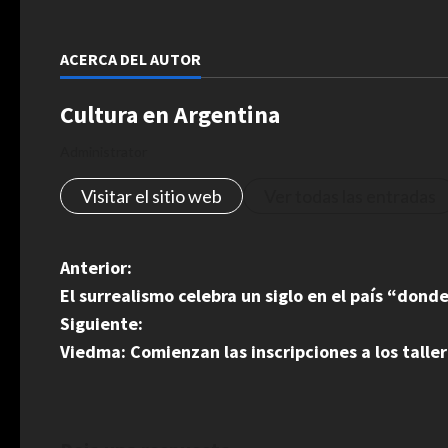
ACERCA DEL AUTOR
Cultura en Argentina
Administrator
Visitar el sitio web
Ver todas las entradas
N
Anterior:
El surrealismo celebra un siglo en el país “dond
a
Siguiente:
v
Viedma: Comienzan las inscripciones a los talle
e
g