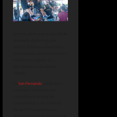
Se trata de la cuarta edición de
un evento deportivo que
tendrá distintas categorías y
formatos de competición para
hombres y mujeres. La
inscripción se encuentra
abierta.
En
San Fernando
, se llevará a
cabo por cuarta vez una
competencia grupal de
Crossfitness, y será junto al
río, en el Parque Náutico
(Almirante Martin y el río). Allí,