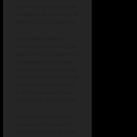
en cinco categorías, hombres
y mujeres podrán participar de
diferentes postas deportivas.
Las personas que estén
interesadas en competir y que
regularmente practiquen estos
entrenamientos funcionales,
variados e intensivos, podrán
formar equipos para ser parte
del torneo. El único requisito
es ser mayor de edad y tener
conocimiento de la disciplina.
La jornada de competencia
tendrá lugar el sábado 7 de
diciembre de 7:15 a 16 horas.