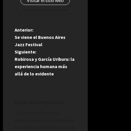
Visitar el sitio web
Ver todas las entradas
N
Anterior:
Se viene el Buenos Aires
a
Jazz Festival
Siguiente:
v
Robirosa y García Uriburu: la
e
experiencia humana más
allá de lo evidente
g
a
Deja una respuesta
c
Tu dirección de correo
i
electrónico no será publicada.
Los campos obligatorios están
ó