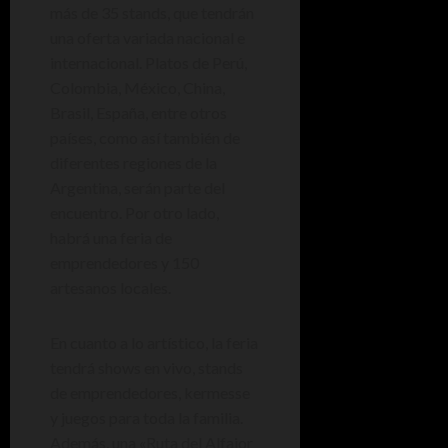
más de 35 stands, que tendrán
una oferta variada nacional e
internacional. Platos de Perú,
Colombia, México, China,
Brasil, España, entre otros
países, como así también de
diferentes regiones de la
Argentina, serán parte del
encuentro. Por otro lado,
habrá una feria de
emprendedores y 150
artesanos locales.
En cuanto a lo artístico, la feria
tendrá shows en vivo, stands
de emprendedores, kermesse
y juegos para toda la familia.
Además, una «Ruta del Alfajor