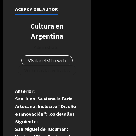
ACERCA DEL AUTOR
Cultura en
Argentina
Administrator
Visitar el sitio web
Ver todas las entradas
N
Anterior:
San Juan: Se viene la Feria
a
Artesanal Inclusiva “Diseño
e Innovación”: los detalles
v
Siguiente:
e
San Miguel de Tucumán: