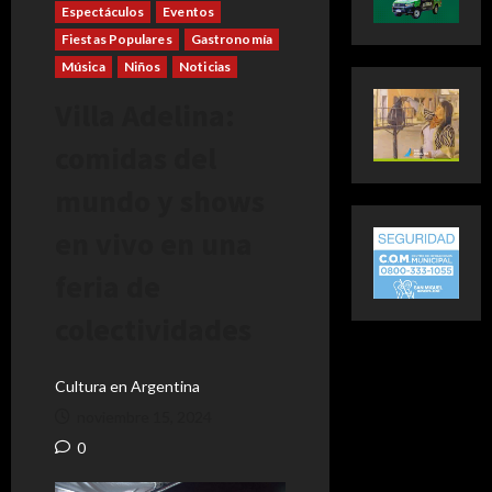
Espectáculos
Eventos
Fiestas Populares
Gastronomía
Música
Niños
Noticias
Villa Adelina:
comidas del
mundo y shows
en vivo en una
feria de
colectividades
Cultura en Argentina
noviembre 15, 2024
0