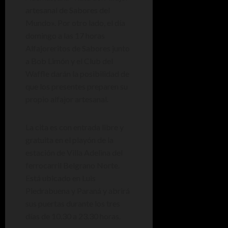
artesanal de Sabores del
Mundo». Por otro lado, el día
domingo a las 17 horas
Alfajoreritos de Sabores junto
a Bob Limón y el Club del
Waffle darán la posibilidad de
que los presentes preparen su
propio alfajor artesanal.
La cita es con entrada libre y
gratuita en el playón de la
estación de Villa Adelina del
ferrocarril Belgrano Norte.
Está ubicado en Luis
Piedrabuena y Paraná y abrirá
sus puertas durante los tres
días de 10.30 a 23.30 horas.