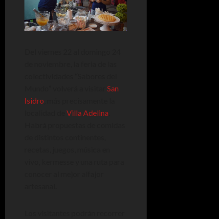
Del viernes 22 al domingo 24
de noviembre, la feria de las
colectividades “Sabores del
Mundo” volverá a visitar
San
Isidro
, más precisamente la
localidad de
Villa Adelina
.
Habrá propuestas de comidas
de distintos continentes,
recetas, juegos, música en
vivo, kermesse y una ruta para
conocer al mejor alfajor
artesanal.
Los visitantes podrán recorrer