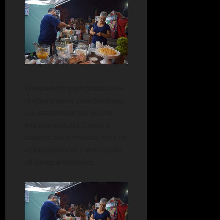
El encuentro gastronómico se
realizará en las inmediaciones
a la estación de trenes con
entrada gratuita. Contará
además con kermesse, feria de
emprendedores y una ruta de
alfajores artesanales.