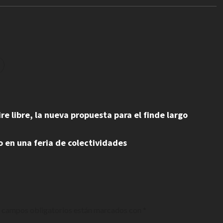
e libre, la nueva propuesta para el finde largo
o en una feria de colectividades
 campos obligatorios están marcados con
*