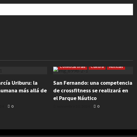
sual
Cultura
rales
Exposiciones
Convocatorias
Cultura
Noticias
rcía Uriburu: la
San Fernando: una competencia
humana más allá de
de crossfitness se realizará en
el Parque Náutico
024
0
noviembre 20, 2024
0