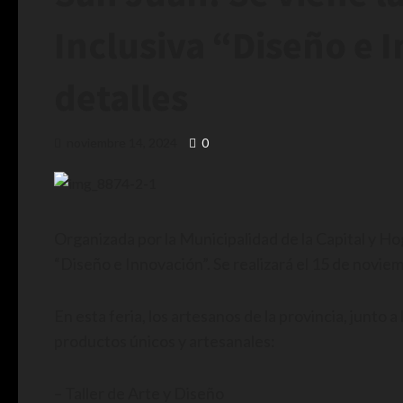
Inclusiva “Diseño e 
detalles
noviembre 14, 2024
0
Organizada por la Municipalidad de la Capital y Ho
“Diseño e Innovación”. Se realizará el 15 de noviemb
En esta feria, los artesanos de la provincia, junto 
productos únicos y artesanales:
– Taller de Arte y Diseño