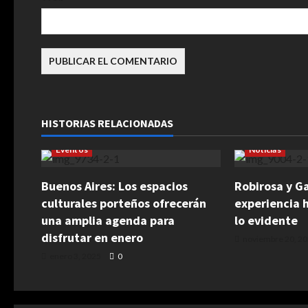
d
a
s
Arte
Arte Vi
HISTORIAS RELACIONADAS
Cultura
Espacios Culturales
Espacios Cultu
Eventos
Noticias
Buenos Aires: Los espacios
Robirosa y Ga
culturales porteños ofrecerán
experiencia 
una amplia agenda para
lo evidente
disfrutar en enero
noviembre 20, 2
enero 3, 2025
0