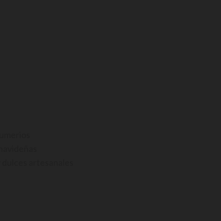
humerios
 navideñas
y dulces artesanales