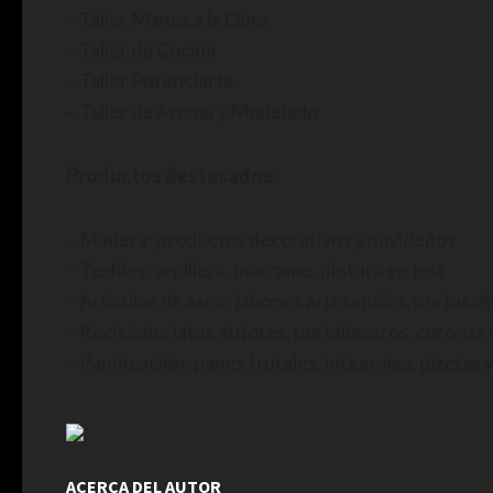
– Taller Manos a la Obra
– Taller de Cocina
– Taller Potenciarte
– Taller de Aroma y Modelado
Productos destacados:
– Madera: productos decorativos y navideños
– Textiles: arpillera, macrame, pintura en tela
– Artículos de aseo: jabones artesanales, portasa
– Reciclado: latas, tutores, portallaveros, coronas
– Panificación: panes frutales, integrales, pizetas 
ACERCA DEL AUTOR