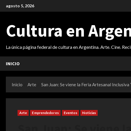
Saltar
agosto 5, 2026
al
contenido
Cultura en Arge
La única página federal de cultura en Argentina. Arte. Cine. Rec
INICIO
Inicio
Arte
San Juan: Se viene la Feria Artesanal Inclusiva
Arte
Emprendedores
Eventos
Noticias
San Juan: Se viene la