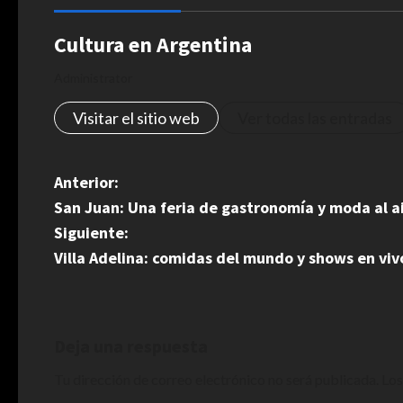
Cultura en Argentina
Administrator
Visitar el sitio web
Ver todas las entradas
N
Anterior:
San Juan: Una feria de gastronomía y moda al air
a
Siguiente:
v
Villa Adelina: comidas del mundo y shows en viv
e
g
Deja una respuesta
a
Tu dirección de correo electrónico no será publicada.
Los