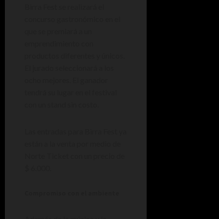
Birra Fest se realizará el
concurso gastronómico en el
que se premiará a un
emprendimiento con
productos diferentes y únicos.
El jurado seleccionará a los
ocho mejores. El ganador
tendrá su lugar en el festival
con un stand sin costo.
Las entradas para Birra Fest ya
están a la venta por medio de
Norte Ticket con un precio de
$ 6.000.
Compromiso con el ambiente
Además de la música y la