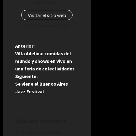
Administrator
Visitar el sitio web
Ver todas las entradas
N
Anterior:
Villa Adelina: comidas del
a
mundo y shows en vivo en
una feria de colectividades
v
Siguiente:
e
Se viene el Buenos Aires
Jazz Festival
g
a
Deja una respuesta
c
Tu dirección de correo