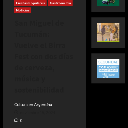
Fiestas Populares
Gastronomía
Noticias
San Miguel de
Tucumán:
Vuelve el Birra
Fest con dos días
de cerveza,
música y
sostenibilidad
Cultura en Argentina
noviembre 15, 2024
0