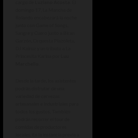
cargo de
Luziano Acosta
. El
domingo 17, La Mancha de
Rolando encabezará la noche
junto con Game of Songs,
Sangre y Cuero junto a Biran
Garzón, Orquesta Plazoleta,
DJ Kairuz y un tributo a La
Princesita Karina por
Luu
Marchello
.
Desde la tarde, los asistentes
podrán disfrutar de una
variedad de cervezas
artesanales e industriales para
todos los gustos. También
podrán recorrer el tour de
comidas de productores
locales. En la instancia previa a