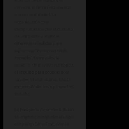
cerveza, el Birra Fest apuesta
a la sostenibilidad. La
organización está
comprometida con el cuidado
del ambiente y anunció
diferentes medidas para
lograr una “fiesta con triple
impacto”. Entre ellas, la
creación de un vaso ecológico,
el impulso para productores
locales, y la colaboración con
emprendimientos y proyectos
sociales.
La búsqueda de sostenibilidad
se propone conquistar un lugar
central en Birra Fest. «Vení a