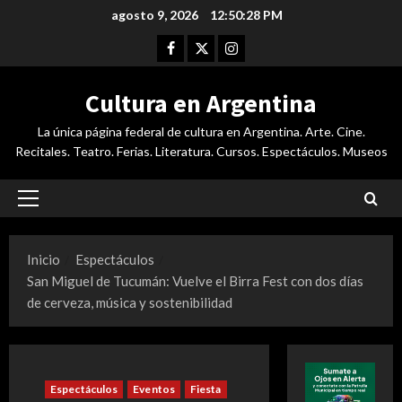
Saltar
agosto 9, 2026
12:50:29 PM
al
Facebook
Twitter
Instagram
contenido
Cultura en Argentina
La única página federal de cultura en Argentina. Arte. Cine.
Recitales. Teatro. Ferias. Literatura. Cursos. Espectáculos. Museos
Menú
principal
Inicio
Espectáculos
San Miguel de Tucumán: Vuelve el Birra Fest con dos días
de cerveza, música y sostenibilidad
Espectáculos
Eventos
Fiesta