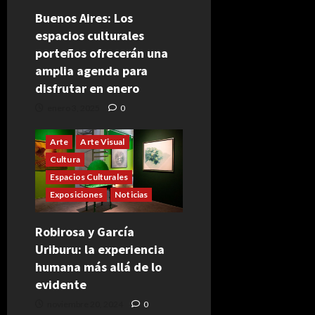
Buenos Aires: Los
espacios culturales
porteños ofrecerán una
amplia agenda para
disfrutar en enero
enero 3, 2025
0
Arte
Arte Visual
Cultura
Espacios Culturales
Exposiciones
Noticias
Robirosa y García
Uriburu: la experiencia
humana más allá de lo
evidente
noviembre 20, 2024
0