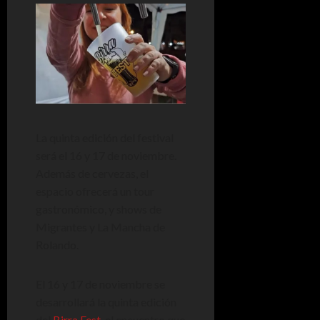
La quinta edición del festival
será el 16 y 17 de noviembre.
Además de cervezas, el
espacio ofrecerá un tour
gastronómico, y shows de
Migrantes y La Mancha de
Rolando.
El 16 y 17 de noviembre se
desarrollará la quinta edición
del
Birra Fest
, el encuentro que