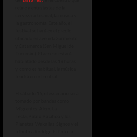
reúne a entusiastas de la
cerveza artesanal, la música y
la gastronomía. Este año, el
festival se hará en el predio
ubicado en avenida Sarmiento
y Catamarca (San Miguel de
Tucumán). El acceso estará
habilitado desde las 18 horas
y, como es habitual, la música
tendrá un rol central.
El sábado 16, el escenario será
tomado por bandas como
Migrantes, Alem, La
Tecla,
Pablo Pacífico
y los
Planetas, Wakallas, Signos y el
tributo a Rodrigo El Potro a