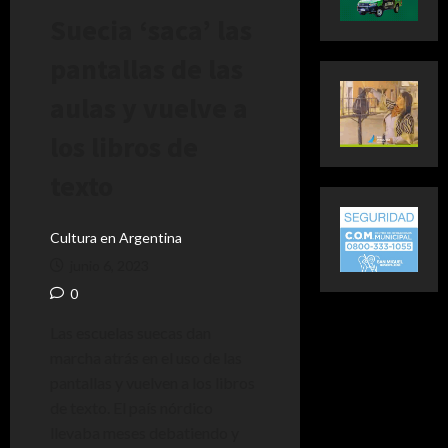
Suecia ‘saca’ las
pantallas de las
aulas y vuelve a
los libros de
texto
Cultura en Argentina
junio 6, 2023
0
Las escuelas suecas dan
marcha atrás en el uso de las
pantallas y vuelven a los libros
de texto. El país nórdico
llevaba meses debatiendo y