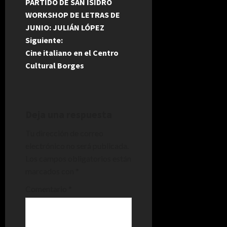
PARTIDO DE SAN ISIDRO
a
WORKSHOP DE LETRAS DE
JUNIO: JULIÁN LÓPEZ
v
Siguiente:
e
Cine italiano en el Centro
Cultural Borges
g
a
Deja una respuesta
c
Tu dirección de correo
i
electrónico no será publicada.
Los campos obligatorios están
ó
marcados con
*
n
Comentario
*
d