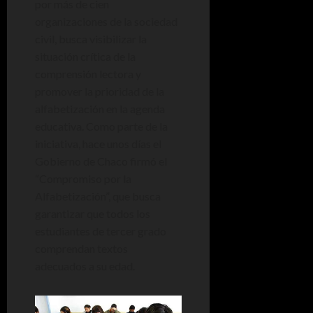
por más de cien
organizaciones de la sociedad
civil, busca visibilizar la
situación crítica de la
comprensión lectora y
promover la prioridad de la
alfabetización en la agenda
educativa. Como parte de la
iniciativa, hace unos días el
Gobierno de Chaco firmó el
“Compromiso por la
Alfabetización”, que busca
garantizar que todos los
estudiantes de tercer grado
comprendan textos
adecuados a su edad.