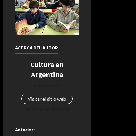
ACERCA DEL AUTOR
Cultura en
Argentina
Administrator
Visitar el sitio web
Ver todas las entradas
N
Anterior: