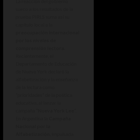
La reacción del gobierno
sueco a los resultados de la
prueba PIRLS suma así su
capítulo local a la
preocupación internacional
por los niveles de
comprensión lectora
.
Recientemente, el
Departamento de Educación
de Nueva York declaró la
alfabetización y la enseñanza
de la lectura como
“prioridades” de la política
educativa, al lanzar la
campaña “
Nueva York Lee
”.
En Argentina la
Campaña
Nacional por la
Alfabetización
, impulsada