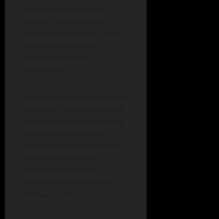
tiempo de pantalla en la
escuela”, ha defendido la
ministra de Educación, Lotta
Edholm, del ejecutivo
conservador de Ulf
Kristersson.
El hecho de que Suecia, que fue
pionera en la digitalización de
las aulas, eche el freno ahora y
decida no invertir más en
tecnología y poner el énfasis
en el papel plantea el
interrogante de si es el
comienzo de un cambio de
tendencia internacional.