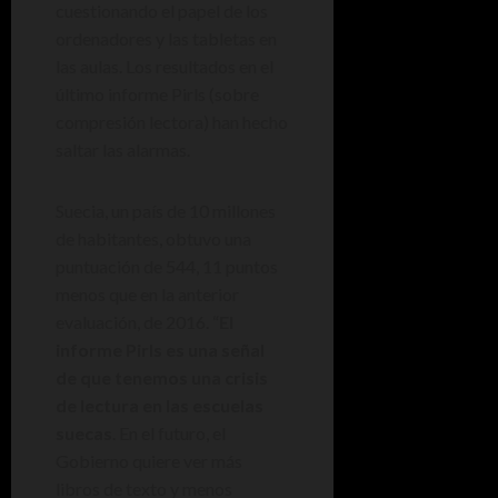
cuestionando el papel de los
ordenadores y las tabletas en
las aulas. Los resultados en el
último informe Pirls (sobre
compresión lectora) han hecho
saltar las alarmas.
Suecia, un país de 10 millones
de habitantes, obtuvo una
puntuación de 544, 11 puntos
menos que en la anterior
evaluación, de 2016. “
El
informe Pirls es una señal
de que tenemos una crisis
de lectura en las escuelas
suecas
. En el futuro, el
Gobierno quiere ver más
libros de texto y menos