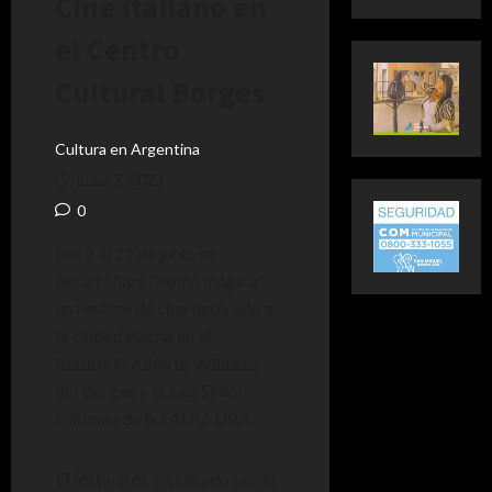
Cine italiano en
el Centro
Cultural Borges
Cultura en Argentina
junio 7, 2023
0
Del 7 al 21 de junio se
desarrollará “Roma mágica”,
un festival de cine dedicado a
la ciudad eterna en el
Auditorio Alberto Williams
del Borges y la sala Simón
Feldman de la FADU-UBA.
El festival es impulsado por la