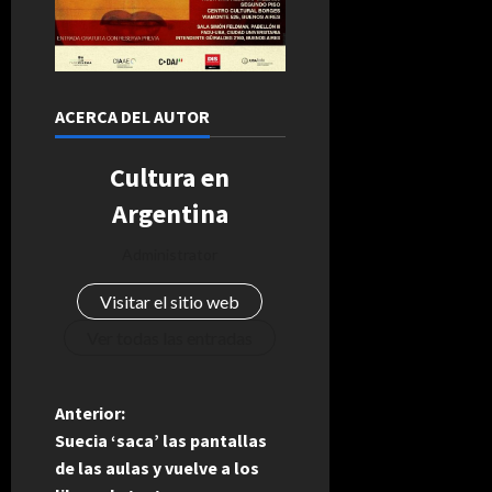
ACERCA DEL AUTOR
Cultura en
Argentina
Administrator
Visitar el sitio web
Ver todas las entradas
N
Anterior:
Suecia ‘saca’ las pantallas
a
de las aulas y vuelve a los