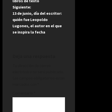
libros de texto
v
Siguiente:
e
13 de junio, día del escritor:
quién fue Leopoldo
g
Lugones, el autor en el que
se inspira la fecha
a
c
i
Deja una respuesta
Tu dirección de correo
ó
electrónico no será publicada.
n
Los campos obligatorios están
marcados con
*
d
Comentario
*
e
e