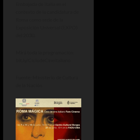
Embajada de Italia en el
contexto de la candidatura de
Roma como sede de la
Exposición Universal (EXPO)
del 2030.
Mirá toda la programación:
bit.ly/CiclodeCineItaliano
Fuente: Ministerio de Cultura
de la Nación