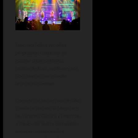
Este mes habrá variadas
propuestas culturales en
escena: show sinfónico,
relatos de libro, médium y una
obra teatral con grandes
artistas nacionales.
Comenzó el tercer mes del año
y, en este sentido, el Ministerio
de Turismo, Cultura y Deporte,
a través del Teatro Sarmiento,
anunció una renovada e