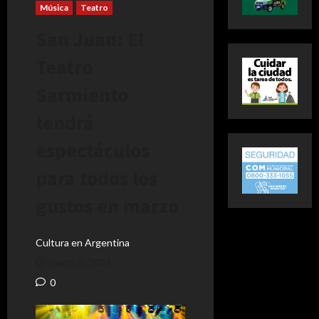
Música
Teatro
San Juan: El
Teatro
Sarmiento
tendrá
espectáculos
para todos los
gustos en marzo
Cultura en Argentina
marzo 5, 2024
0