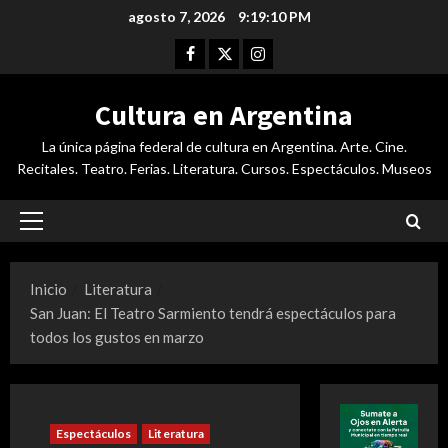
Saltar
agosto 7, 2026
9:19:11 PM
al
Facebook
Twitter
Instagram
contenido
Cultura en Argentina
La única página federal de cultura en Argentina. Arte. Cine.
Recitales. Teatro. Ferias. Literatura. Cursos. Espectáculos. Museos
Menú
principal
Inicio
Literatura
San Juan: El Teatro Sarmiento tendrá espectáculos para
todos los gustos en marzo
Espectáculos
Literatura