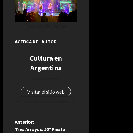
Foto: Adrián Carrizo
ACERCA DEL AUTOR
Cultura en
Argentina
Administrator
Visitar el sitio web
Ver todas las entradas
N
Anterior:
Tres Arroyos: 55º Fiesta