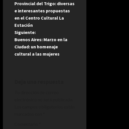
a
Provincial del Trigo: diversas
e interesantes propuestas
v
en el Centro Cultural La
e
Estación
Siguiente:
g
Buenos Aires: Marzo en la
Ciudad: un homenaje
a
cultural a las mujeres
c
i
Deja una respuesta
ó
Tu dirección de correo
n
electrónico no será publicada.
Los campos obligatorios están
d
marcados con
*
e
Comentario
*