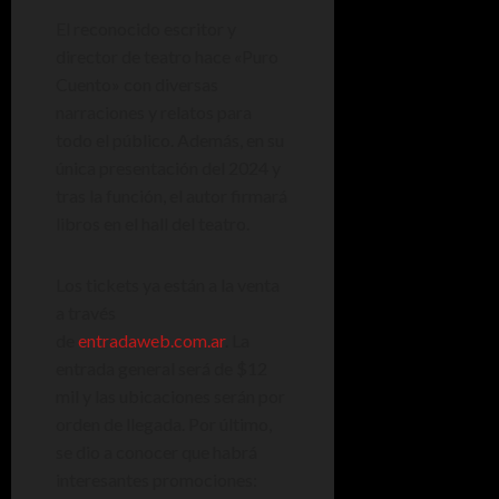
El reconocido escritor y
director de teatro hace «Puro
Cuento» con diversas
narraciones y relatos para
todo el público. Además, en su
única presentación del 2024 y
tras la función, el autor firmará
libros en el hall del teatro.
Los tickets ya están a la venta
a través
de
entradaweb.com.ar
. La
entrada general será de $12
mil y las ubicaciones serán por
orden de llegada. Por último,
se dio a conocer que habrá
interesantes promociones: