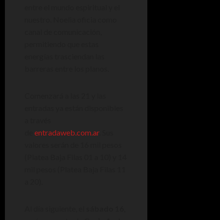
entre el mundo espiritual y el
nuestro. Noelia oficia como
canal de comunicación,
permitiendo que estas
energías trasciendan las
barreras entre los planos.
Comenzará a las 21 y las
entradas ya están disponibles
a través
de
entradaweb.com.ar
. Sus
valores serán de 16 mil pesos
(Platea Baja Filas 01 a 10) y 14
mil pesos (Platea Baja Filas 11
a 20).
Al día siguiente, el
sábado 16
,