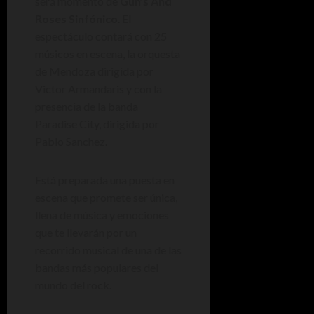
será momento de
Gun’s And
Roses Sinfónico
. El
espectáculo contará con 25
músicos en escena, la orquesta
de Mendoza dirigida por
Victor Armandaris y con la
presencia de la banda
Paradise City, dirigida por
Pablo Sanchez.
Está preparada una puesta en
escena que promete ser única,
llena de música y emociones
que te llevarán por un
recorrido musical de una de las
bandas más populares del
mundo del rock.