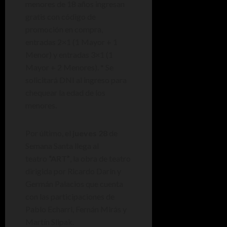
menores de 18 años ingresan
gratis con código de
promoción en compra,
entradas 2×1 (1 Mayor + 1
Menor) y entradas 3×1 (1
Mayor + 2 Menores). * Se
solicitará DNI al ingreso para
chequear la edad de los
menores.
Por último, el
jueves 28
de
Semana Santa llega al
teatro
“ART”
, la obra de teatro
dirigida por Ricardo Darín y
Germán Palacios que cuenta
con las participaciones de
Pablo Echarri, Fernán Mirás y
Martín Slipak.