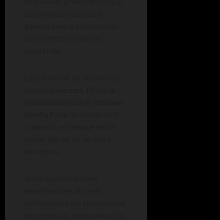
interesante grilla cultural que
sanjuaninos y público en
general tendrá a disposición
para disfrutar y dejarse
sorprender.
La primera de las propuestas
llegará el
viernes 15
con
la
presentación de la médium
Noelia Pace
. Su misión será
transmitir el mensaje de las
almas: ella las ve, las oye e
incorpora.
Además, ofrecerá una
experiencia en la que el
público tendrá la oportunidad
de presenciar la comunicación