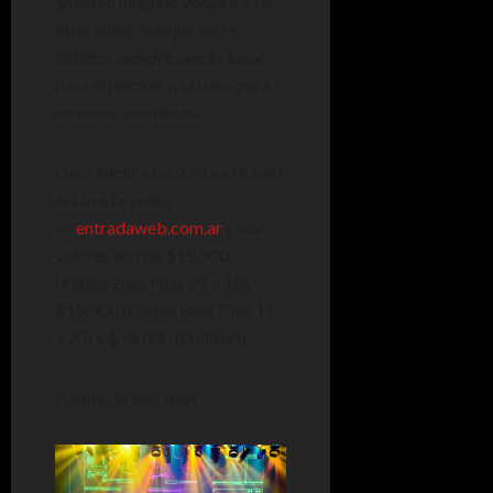
amistad ninguno volverá a ser
el de antes, aunque entre
amigos siempre queda lugar
para el perdón y, tal vez, para
un nuevo comienzo.
Dará inicio a las 21. Los tickets
están a la venta
en
entradaweb.com.ar
y sus
valores son de $15.500
(Platea Baja Filas 01 a 10),
$15.000 (Platea Baja Filas 11
a 20) y $14.000 (Pullman).
Fuente: SI San Juan