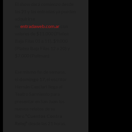
El show dará comienzo desde
las 21 y las entradas ya pueden
adquirirse
en
entradaweb.com.ar
con
valores de $11.000 (Platea
Baja Filas 01 a 11), $9.000
(Platea Baja Filas 12 a 20) y
$7.000 (Pullman).
Ese mismo fin de semana,
el
domingo 17
, el escritor
Hernán Casciari llega al
Teatro Sarmiento para
presentar en San Juan los
nuevos relatos de su
libro
”Cuentos Contra
Reloj”
desde las 21 horas.