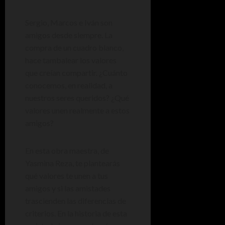
Sergio, Marcos e Iván son
amigos desde siempre. La
compra de un cuadro blanco,
hace tambalear los valores
que creían compartir. ¿Cuánto
conocemos, en realidad, a
nuestros seres queridos? ¿Qué
valores unen realmente a estos
amigos?
En esta obra maestra, de
Yasmina Reza, te plantearás
qué valores te unen a tus
amigos y si las amistades
trascienden las diferencias de
criterios. En la historia de esta