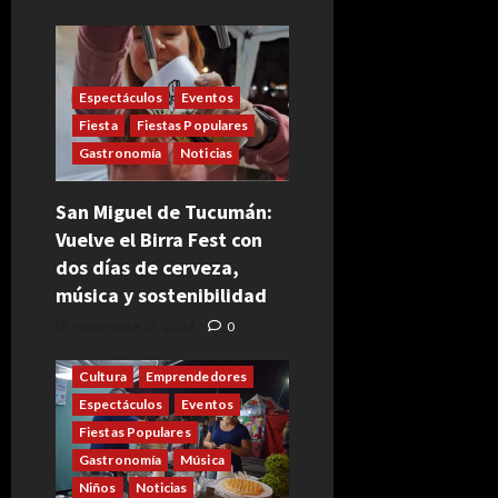
Espectáculos
Eventos
Fiesta
Fiestas Populares
Gastronomía
Noticias
San Miguel de Tucumán:
Vuelve el Birra Fest con
dos días de cerveza,
música y sostenibilidad
noviembre 15, 2024
0
Cultura
Emprendedores
Espectáculos
Eventos
Fiestas Populares
Gastronomía
Música
Niños
Noticias