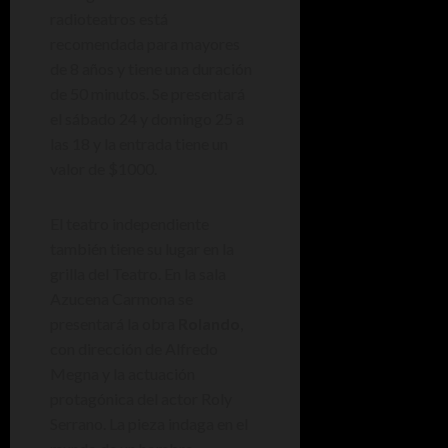
radioteatros está
recomendada para mayores
de 8 años y tiene una duración
de 50 minutos. Se presentará
el sábado 24 y domingo 25 a
las 18 y la entrada tiene un
valor de $1000.
El teatro independiente
también tiene su lugar en la
grilla del Teatro. En la sala
Azucena Carmona se
presentará la obra
Rolando
,
con dirección de Alfredo
Megna y la actuación
protagónica del actor Roly
Serrano. La pieza indaga en el