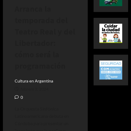
Arranca la
temporada del
Teatro Real y del
Libertador:
cómo será la
programación
Cultura en Argentina
febrero 2, 2024
0
La Orquesta Sinfónica
Latinoamericana debuta en
Córdoba para presentar un
“concierto por la paz” que