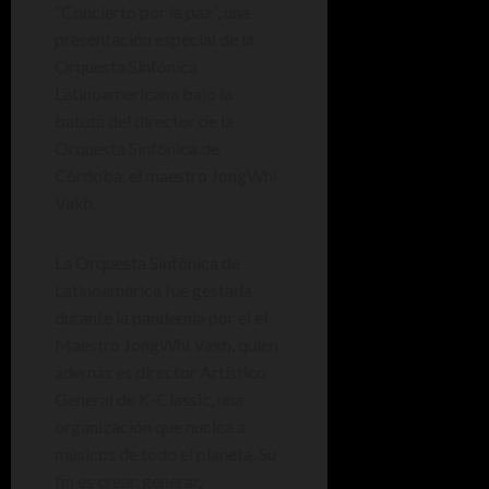
“Concierto por la paz”, una
presentación especial de la
Orquesta Sinfónica
Latinoamericana bajo la
batuta del director de la
Orquesta Sinfónica de
Córdoba, el maestro JongWhi
Vakh.
La Orquesta Sinfónica de
Latinoamérica fue gestada
durante la pandemia por el el
Maestro JongWhi Vakh, quien
además es director Artístico
General de K-Classic, una
organización que nuclea a
músicos de todo el planeta. Su
fin es crear, generar,