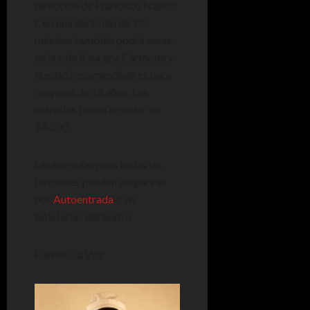
dirección de Francisco Napoli.
Con una duración de 70
minutos también podrá verse
en la sala Azucena Carmona y
la edad recomendada es para
mayores de 18 años. Las
entradas tienen un valor de
$4.500.
Las entradas para todas las
funciones pueden adquirirse
por
Autoentrada
o en
boleterías del teatro.
Fuente: La Voz