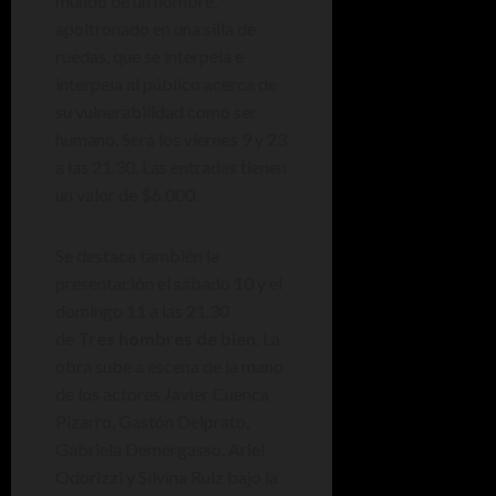
mundo de un hombre,
apoltronado en una silla de
ruedas, que se interpela e
interpela al público acerca de
su vulnerabilidad como ser
humano. Será los viernes 9 y 23
a las 21.30. Las entradas tienen
un valor de $6.000.
Se destaca también la
presentación el sábado 10 y el
domingo 11 a las 21.30
de
Tres hombres de bien
. La
obra sube a escena de la mano
de los actores Javier Cuenca
Pizarro, Gastón Delprato,
Gabriela Demergasso, Ariel
Odorizzi y Silvina Ruiz bajo la