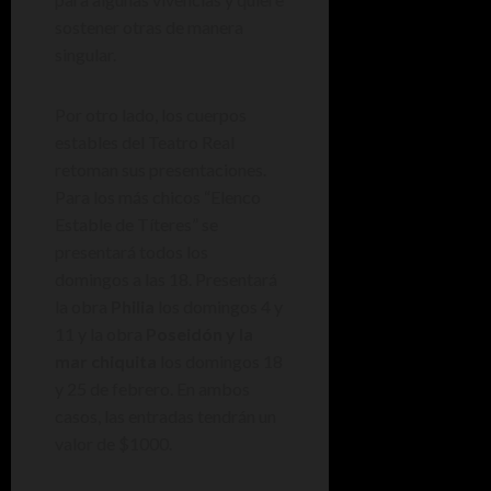
sostener otras de manera
singular.
Por otro lado, los cuerpos
estables del Teatro Real
retoman sus presentaciones.
Para los más chicos “Elenco
Estable de Títeres” se
presentará todos los
domingos a las 18. Presentará
la obra
Philia
los domingos 4 y
11 y la obra
Poseidón y la
mar chiquita
los domingos 18
y 25 de febrero. En ambos
casos, las entradas tendrán un
valor de $1000.