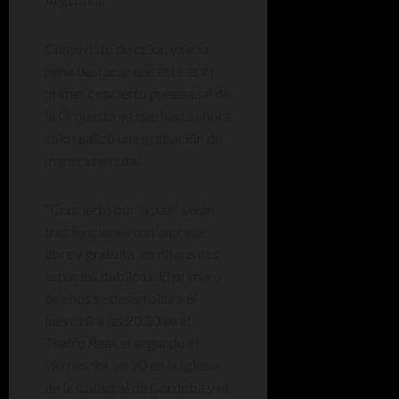
Como dato de color, vale la
pena destacar que este es el
primer concierto presencial de
la Orquesta ya que hasta ahora
solo realizó una grabación de
manera remota.
“Concierto por la paz” serán
tres funciones con entrada
libre y gratuita, en diferentes
espacios públicos. El primero
de ellos se desarrollará el
jueves 8 a las 20.30 en el
Teatro Real, el segundo el
viernes 9 a las 20 en la Iglesia
de la Catedral de Córdoba y el