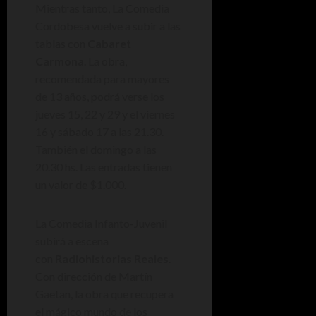
Mientras tanto, La Comedia
Cordobesa vuelve a subir a las
tablas con
Cabaret
Carmona
. La obra,
recomendada para mayores
de 13 años, podrá verse los
jueves 15, 22 y 29 y el viernes
16 y sábado 17 a las 21.30.
También el domingo a las
20.30 hs. Las entradas tienen
un valor de $1.000.
La Comedia Infanto-Juvenil
subirá a escena
con
Radiohistorias Reales
.
Con dirección de Martín
Gaetan, la obra que recupera
el mágico mundo de los