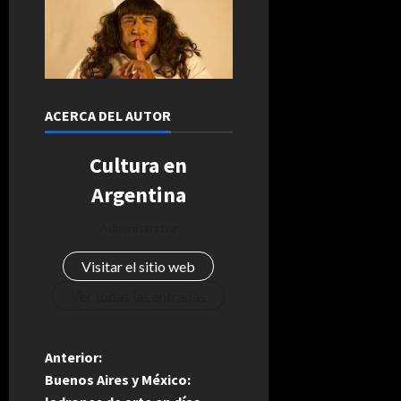
ACERCA DEL AUTOR
Cultura en
Argentina
Administrator
Visitar el sitio web
Ver todas las entradas
N
Anterior:
Buenos Aires y México: