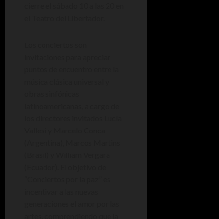
cierre el sábado 10 a las 20 en
el Teatro del Libertador.
Los conciertos son
invitaciones para apreciar
puntos de encuentro entre la
música clásica universal y
obras sinfónicas
latinoamericanas, a cargo de
los directores invitados Lucía
Vallesi y Marcelo Conca
(Argentina), Marcos Martins
(Brasil) y William Vergara
(Ecuador). El objetivo de
“Conciertos por la paz” es
incentivar a las nuevas
generaciones el amor por las
artes, comprendiendo que la