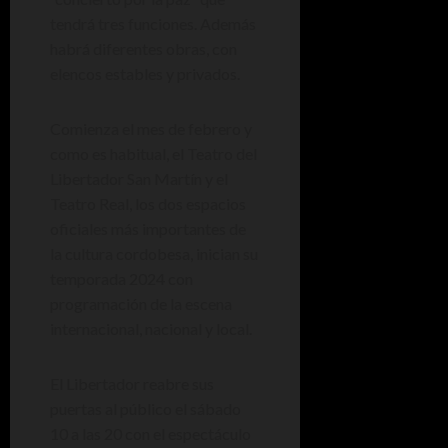
tendrá tres funciones. Además
habrá diferentes obras, con
elencos estables y privados.
Comienza el mes de febrero y
como es habitual, el Teatro del
Libertador San Martín y el
Teatro Real, los dos espacios
oficiales más importantes de
la cultura cordobesa, inician su
temporada 2024 con
programación de la escena
internacional, nacional y local.
El Libertador reabre sus
puertas al público el sábado
10 a las 20 con el espectáculo