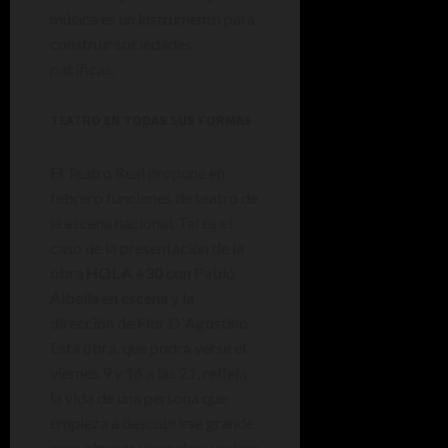
música es un instrumento para
construir sociedades
pacíficas.
TEATRO EN TODAS SUS FORMAS
El Teatro Real propone en
febrero funciones de teatro de
la escena nacional. Tal es el
caso de la presentación de la
obra
HOLA +30
con Pablo
Albella en escena y la
dirección de Flor D´Agostino.
Esta obra, que podrá verse el
viernes 9 y 16 a las 21, refleja
la vida de una persona que
empieza a descubrirse grande
para algunas vivencias y quiere