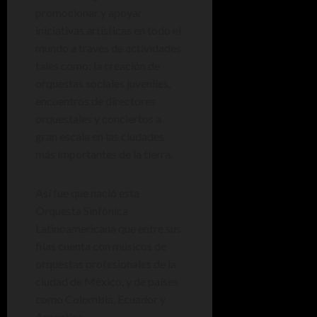
promocionar y apoyar
iniciativas artísticas en todo el
mundo a través de actividades
tales como: la creación de
orquestas sociales juveniles,
encuentros de directores
orquestales y conciertos a
gran escala en las ciudades
más importantes de la tierra.
Así fue que nació esta
Orquesta Sinfónica
Latinoamericana que entre sus
filas cuenta con músicos de
orquestas profesionales de la
ciudad de México, y de países
como Colombia, Ecuador y
Argentina.