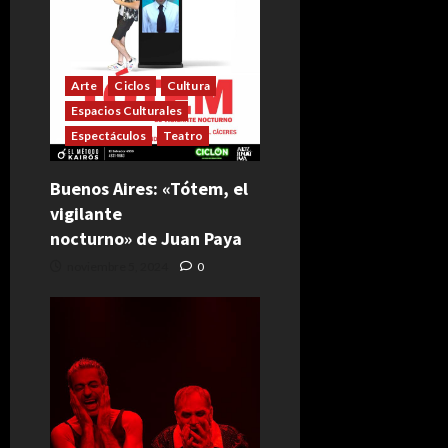
Arte
Ciclos
Cultura
Espacios Culturales
Espectáculos
Teatro
Buenos Aires: «Tótem, el
vigilante
nocturno» de Juan Paya
noviembre 5, 2024
0