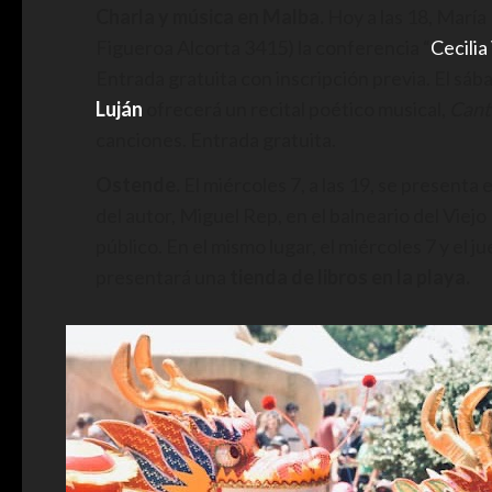
Charla y música en Malba.
Hoy a las 18, María 
Figueroa Alcorta 3415) la conferencia “
Cecilia
Entrada gratuita con inscripción previa. El sábad
Luján
ofrecerá un recital poético musical,
Cant
canciones. Entrada gratuita.
Ostende.
El miércoles 7, a las 19, se presenta e
del autor, Miguel Rep, en el balneario del Viej
público. En el mismo lugar, el miércoles 7 y el ju
presentará una
tienda de libros en la playa.