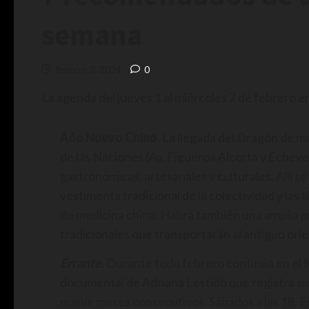
semana
febrero 2, 2024
0
La agenda del jueves 1 al miércoles 7 de febrero e
Año Nuevo Chino.
La llegada del Dragón de ma
de las Naciones (Av. Figueroa Alcorta y Echev
gastronómicas, artesanales y culturales. Allí 
vestimenta tradicional de la colectividad y las 
de medicina china. Habrá también una amplia 
tradicionales que transportarán al antiguo orie
Errante
.
Durante todo febrero continúa en el 
documental de Adriana Lestido que registra sus v
nueve meses consecutivos. Sábados a las 18. 