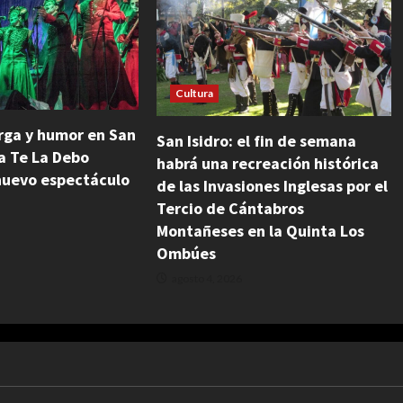
Cultura
ga y humor en San
San Isidro: el fin de semana
a Te La Debo
habrá una recreación histórica
nuevo espectáculo
de las Invasiones Inglesas por el
Tercio de Cántabros
Montañeses en la Quinta Los
Ombúes
agosto 4, 2026