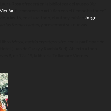
Laura Rosa ofrecerá en la biblioteca del museo (Av.
 Vicuña
. El compromiso artístico con el tiempo histórico”.
o, a las 16, en el auditorio, el autor y músico
Jorge
an las formas cantan
,
y presentará sus nuevas
l libro
Messi, nacido extraterrestre,
con la participación
o Hotel (Juan de Garay y Rambla Sud). Abierto a todo
eves 8, de 12 a 19, la librería Te llamaré Viernes