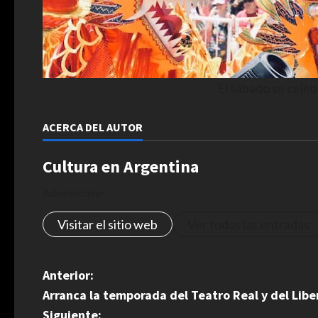
El sábado se cele
ACERCA DEL AUTOR
Cultura en Argentina
Administrator
Visitar el sitio web
Ver todas las entradas
N
Anterior:
Arranca la temporada del Teatro Real y del Lib
a
Siguiente: