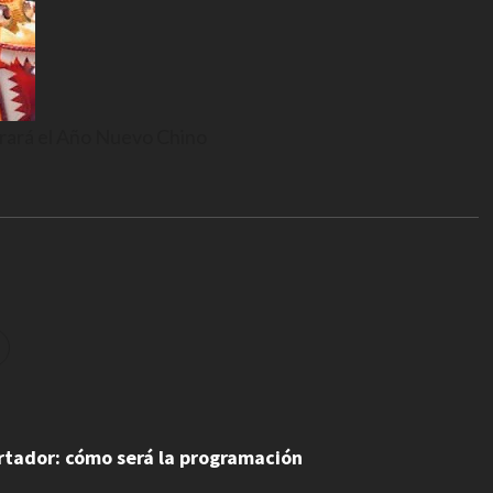
brará el Año Nuevo Chino
ertador: cómo será la programación