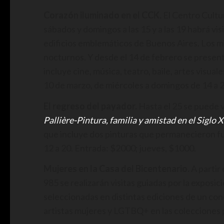
Corazón iluminado en el CCK.
El Centro Cultur
sábados y domingos a las 15 y a las 19 habrá vis
edificios emblemáticos de Buenos Aires. Los mi
nocturnos. Y desde el 14 de febrero se presen
incluye cine, música, teatro, baile, artes visual
10 de marzo, de miércoles a domingos de 14 a 2
El regreso del payador.
Hasta el 25 se puede 
Pallière-Pintura, familia y amistad en el Siglo 
que incluye dos pinturas que permanecieron fu
12 a 20. Entrada: $2000; jueves, $1000.
Mujeres en la Casa del Bicentenario.
A partir 
985 se realizarán visitas guiadas por la exposi
seleccionadas en distintas ediciones de un co
artistas mujeres y LGTBQ+ en las colecciones p