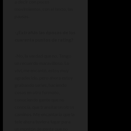
a decir con pocos
movimientos, con el texto, las
pausas.
-¿Extrañás las épocas de los
cuarenta puntos de rating?
-No, la verdad que no. Tengo
un recuerdo maravilloso. Lo
viví, me encantó, estoy muy
agradecido, pero ahora estoy
grabando series, haciendo
cosas en otro formato,
conociendo gente que no
conocía, que transitaron otros
caminos. Me encantaría que la
tele ahora tuviera lugar para
un montón de gente que no