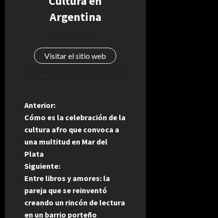
Cultura en
Argentina
Administrator
Visitar el sitio web
Ver todas las entradas
N
Anterior:
Cómo es la celebración de la
a
cultura afro que convoca a
una multitud en Mar del
v
Plata
e
Siguiente:
Entre libros y amores: la
g
pareja que se reinventó
creando un rincón de lectura
a
en un barrio porteño