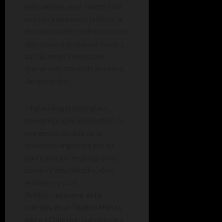
este viernes en el Teatro Nün
una obra que narra la historia
del reencuentro entre un padre
depresivo tras quedar viudo y
su hija, en un intento por
querer rescatarlo de su cueva
de recuerdos.
Miguel Ángel Rodríguez,
nombre propio indiscutido de
una época dorada de la
televisión argentina por su
participación en programas
como «VideoMatch», «Son
Amores» y «Los
Roldán»,
estrena este
viernes en el Teatro Nün la
obra «Quieto»
, que marcará