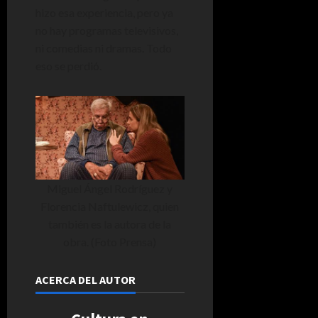
hizo esa experiencia, pero ya
no hay programas televisivos,
ni comedias ni dramas. Todo
eso se perdió.
Miguel Ángel Rodríguez y
Florencia Naftulewicz, quien
también es la autora de la
obra. (Foto Prensa)
ACERCA DEL AUTOR