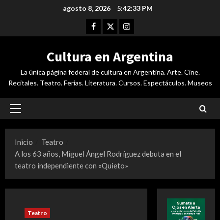
Saltar
agosto 8, 2026
5:42:34 PM
al
Facebook
Twitter
Instagram
contenido
Cultura en Argentina
La única página federal de cultura en Argentina. Arte. Cine.
Recitales. Teatro. Ferias. Literatura. Cursos. Espectáculos. Museos
Menú
principal
Inicio
Teatro
A los 63 años, Miguel Ángel Rodríguez debuta en el
teatro independiente con «Quieto»
Teatro