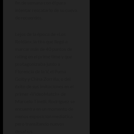
fin de semana con él para
intentar rescatarlo de su cueva
de recuerdos.
Lejos de la época de «Los
Roldán», la tira que llegó a
marcar más de 40 puntos de
rating en el prime time y que
protagonizaba junto a
Florencia de la V, el Puma
Goity y China Zorrilla; o del
éxito de sus imitaciones en el
primer «VideoMatch» de
Marcelo Tinelli, Rodríguez se
encuentra en un momento de
menos exposición mediática
pero transitando nuevos
desafíos.