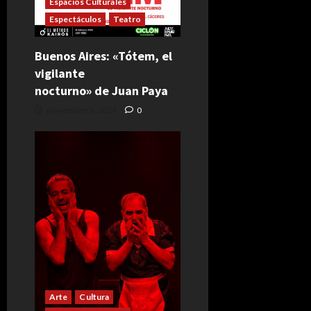
Espacios Culturales
Espectáculos
Teatro
Buenos Aires: «Tótem, el
vigilante
nocturno» de Juan Paya
noviembre 5, 2024
0
Arte
Cultura