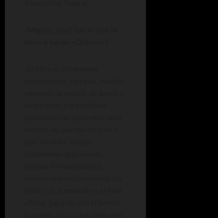
Alternativa Teatral.
-Miguel, ¿qué fue lo que te
llevó a hacer «Quieto»?
-El libro es totalmente
conmovedor, con idas, vueltas,
vaivenes de estado de ánimo y,
sobre todo, para mí tiene
pinceladas de algo retro, en el
sentido de que me recordó a
Luis Sandrini, aunque
totalmente aggiornado,
porque él manejaba esa
tensión maravillosamente. De
lidiar con la emoción y al final
aflojar, jugando con el humor,
la acidez. Esta obra tiene algo