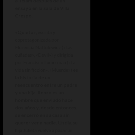
a Télam después de un
ensayo en la sala de Villa
Crespo.
«Quieto»
, escrita y
coprotagonizada por
Florencia Naftulewicz («Las
cuñadas», «Devil») y dirigida
por Francisco Lumerman («La
vida sin ficción», «Muerde»)
es
la historia de un
reencuentro entre un padre
y una hija. Renzo es un
hombre que enviudó hace
dos años y, desde entonces,
se encerró en su casa sin
querer ver a nadie.
Un día, su
hija Julieta vuelve a pasar un