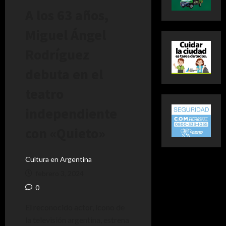
A los 63 años,
Miguel Ángel
Rodríguez
debuta en el
teatro
independiente
con «Quieto»
Cultura en Argentina
febrero 3, 2024
0
El reconocido actor, ícono de
la televisión argentina, estrena