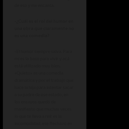
de eso y me encanta.
-¿Cuál es el rol del humor en
una obra que claramente no
es una comedia?
-El humor siempre salva. Para
mí es la base para vivir y acá
está utilizado muy bien.
«Quieto» es una comedia
dramática y por el trabajo que
hace la hija para intentar sacar
a su padre de ese estado, en
los ensayos quedó de
manifiesto que muchas veces
lo que te lleva a reír es la
incomodidad, ese flechazo en