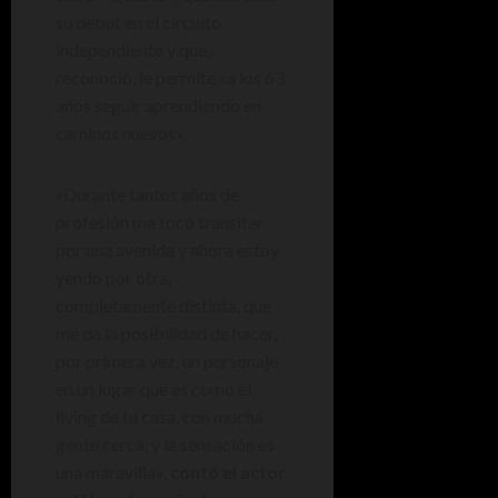
su debut en el circuito
independiente y que,
reconoció, le permite «a los 63
años seguir aprendiendo en
caminos nuevos».
«Durante tantos años de
profesión me tocó transitar
por una avenida y ahora estoy
yendo por otra,
completamente distinta, que
me da la posibilidad de hacer,
por primera vez, un personaje
en un lugar que es como el
living de tu casa, con mucha
gente cerca, y la sensación es
una maravilla»,
contó el actor