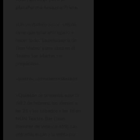
plataforma Amazon Prime.
«Un verdadero actor -señaló-
tiene que estar entregado a
hacer todo: ‘La peluquería de
Don Mateo’ y una obra en el
Teatro San Martín, sin
prejuicios».
«QUIETO», LOS VIERNES Y SÁBADOS
«Quieto»
se presenta, a partir
del 2 de febrero, los viernes a
las 21 y los sábados a las 18 en
NÜN Teatro Bar
(Juan
Ramírez de Velasco 419). Las
entradas están a la venta por