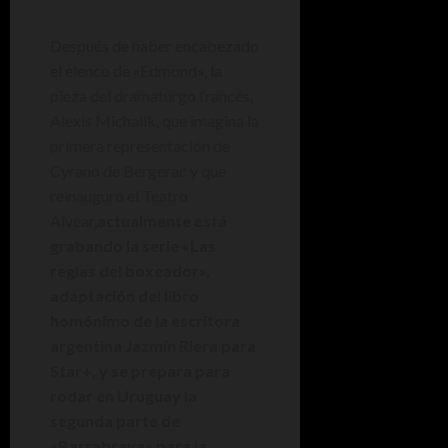
Después de haber encabezado
el elenco de «Edmond», la
pieza del dramaturgo francés,
Alexis Michalik, que imagina la
primera representación de
Cyrano de Bergerac y que
reinauguró el Teatro
Alvear,
actualmente está
grabando la serie «Las
reglas del boxeador»,
adaptación del libro
homónimo de la escritora
argentina Jazmín Riera para
Star+, y se prepara para
rodar en Uruguay la
segunda parte de
«Barrabrava» para la