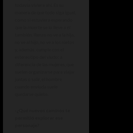
todavía viviera ahí. Es su
manera de que todo siga igual,
como si estuviera esperando
que la muerte se lo lleve a él
también. Renzo no ve a la hija,
no ve al hijo, no ve a los nietos
y, además, cumple con el
estereotipo del viudo: a
diferencia de las mujeres, que
suelen organizarse para viajar
juntas o salir, el hombre
cuando enviuda suele
quedarse quieto.
-¿Qué nuevos caminos te
permitió explorar ese
personaje?