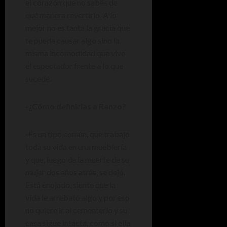
el corazón que no sabés de
qué manera revertirlo. A lo
mejor no es tanta la gracia que
te pueda causar algo sino la
misma incomodidad que vive
el espectador frente a lo que
sucede.
-¿Cómo definirías a Renzo?
-Es un tipo común, que trabajó
toda su vida en una mueblería
y que, luego de la muerte de su
mujer dos años atrás, se dejó.
Está enojado, siente que la
vida le arrebató algo y por eso
no quiere ir al cementerio y su
casa sigue intacta, como si ella