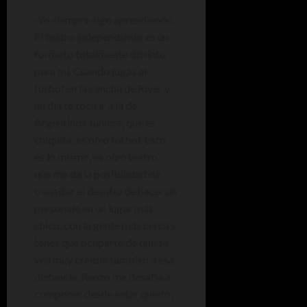
-Yo siempre sigo aprendiendo.
El teatro independiente es un
formato totalmente distinto
para mí. Cuando jugás al
fútbol en la cancha de River y
un día te toca ir a la de
Argentinos Juniors, que es
chiquita, es otro fútbol. Esto
es lo mismo, es otro teatro,
que me da la posibilidad de
transitar el desafío de hacer un
personaje en un lugar más
chico, con la gente más cerca y
tenés que ocuparte de que se
vea muy creíble también a esa
distancia. Renzo me desafía a
componer desde estar quieto,