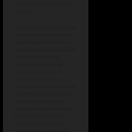
de cuarteto y música tropical
en 2005.
Dada su trayectoria y el cariño
incondicional que hoy recibe
del público, Antonio Ríos es
uno de los grandes exponentes
de la música argentina,
independientemente del
género o estilo musical.
También, gracias a su
contribución a la expansión de
la movida tropical a muchos
rincones del mundo y por
traspasar e inspirar distintas
generaciones, el músico
continúa pisando fuerte y
manteniéndose vigente año