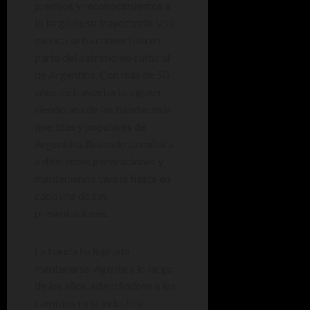
premios y reconocimientos a
lo largo de su trayectoria, y su
música se ha convertido en
parte del patrimonio cultural
de Argentina. Con más de 50
años de trayectoria, siguen
siendo una de las bandas más
queridas y populares de
Argentina, llevando su música
a diferentes generaciones y
manteniendo viva la fiesta en
cada una de sus
presentaciones.
La banda ha logrado
mantenerse vigente a lo largo
de los años, adaptándose a los
cambios en la industria