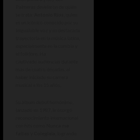
Palmeras develaron de quién
se trata:
Antonio Ríos
, quien
es un icónico conocido por su
inigualable voz y su destacada
trayectoria en la música latina,
especialmente en la cumbia y
el folklore. Ha
cautivado audiencias durante
más de cuatro décadas, al
haber iniciado su carrera
musical a los 15 años.
Su álbum debut homónimo,
lanzado en 1987, le otorgó
reconocimiento internacional
con hits como
Nunca me
faltes
y
Colegiala
, logrando