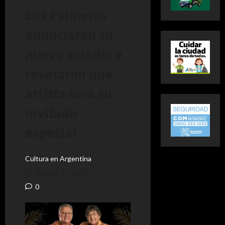
Los Palmeras
anunciaron su
nuevo estadio y
revelaron qué
artista será su
invitado
especial
Cultura en Argentina
febrero 27, 2024
0