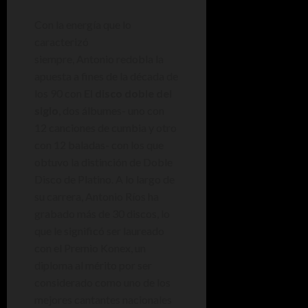
Con la energía que lo
caracterizó
siempre, Antonio redobla la
apuesta a fines de la década de
los 90 con
El disco doble del
siglo
, dos álbumes- uno con
12 canciones de cumbia y otro
con 12 baladas- con los que
obtuvo la distinción de Doble
Disco de Platino. A lo largo de
su carrera, Antonio Ríos ha
grabado más de 30 discos, lo
que le significó ser laureado
con el Premio Konex, un
diploma al mérito por ser
considerado como uno de los
mejores cantantes nacionales