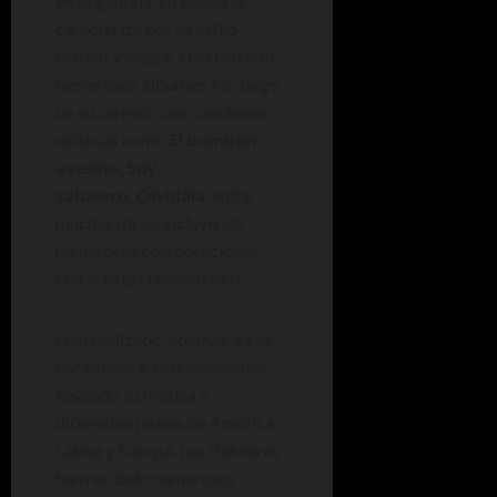
en Argentina. La banda se
caracteriza por su estilo
festivo y alegre. Han lanzado
numerosos álbumes a lo largo
de su carrera, con canciones
exitosas como
El bombón
asesino, Soy
sabalero
,
Olvidala
, entre
muchas otras, incluyendo
numerosas colaboraciones
con artistas reconocidos.
Han realizado, además, giras
nacionales e internacionales,
llevando su música a
diferentes países de América
Latina y Europa. Los Palmeras
han recibido numerosos