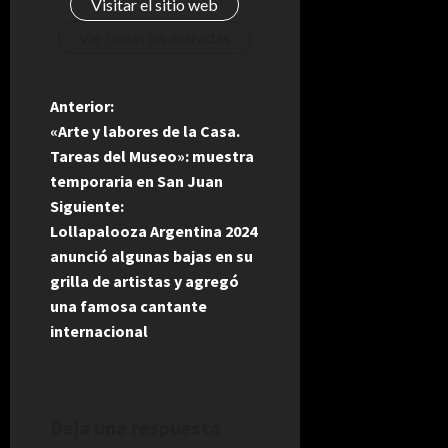
Visitar el sitio web
Ver todas las entradas
N
Anterior:
«Arte y labores de la Casa.
a
Tareas del Museo»: muestra
temporaria en San Juan
v
Siguiente:
e
Lollapalooza Argentina 2024
anunció algunas bajas en su
g
grilla de artistas y agregó
una famosa cantante
a
internacional
c
i
Deja una respuesta