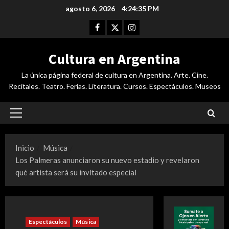
Saltar
agosto 6, 2026
4:24:36 PM
al
Facebook
Twitter
Instagram
contenido
Cultura en Argentina
La única página federal de cultura en Argentina. Arte. Cine.
Recitales. Teatro. Ferias. Literatura. Cursos. Espectáculos. Museos
Menú
principal
Inicio
Música
Los Palmeras anunciaron su nuevo estadio y revelaron
qué artista será su invitado especial
Espectáculos
Música