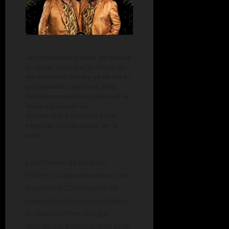
La reconocida banda de música
tropical tocará el próximo 22
de marzo en Geba y ya se están
preparando con todo. Hoy
develaron qué otro idolo de la
música popular los
acompañará esa noche tan
especial. Los detalles, en la
nota.
Los Palmeras
están de
festejo ya que anunciaron que
el próximo 22 de marzo se
reencontrarán con su público
en Buenos Aires. El lugar
elegido para el concierto es el