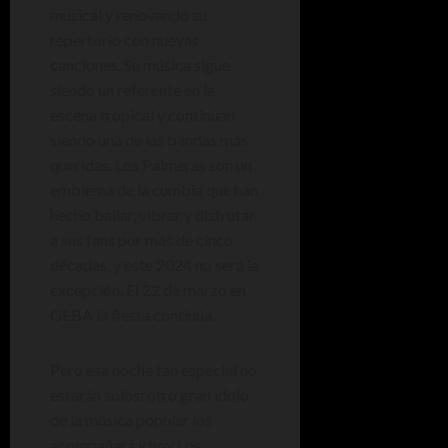
musical y renovando su
repertorio con nuevas
canciones. Su música sigue
siendo un referente en la
escena tropical y continúan
siendo una de las bandas más
queridas. Los Palmeras son un
emblema de la cumbia que han
hecho bailar, vibrar y disfrutar
a sus fans por más de cinco
décadas, y este 2024 no será la
excepción. El 22 de marzo en
GEBA la fiesta continúa.
Pero esa noche tan especial no
estarán solos: otro gran idolo
de la música popular los
acompañará y hoy Los