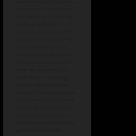
una popularidad que lo llevó a
obtener un Disco de Platino.
Estos temas se volvieron un
infaltable de fiestas y
reuniones sociales. En 1998,
logra hacer historia al ser el
primer artista tropical en
recibir la distinción de Disco
de Diamante con el álbum
A
toda voz
, una producción
especial que contó con un
videoclip del tema
Nadie
sabe
(+7.5M reproducciones
en YouTube). El disco superó
el millón de copias vendidas y
como hecho destacado, el
video fue grabado en Francia
durante el Mundial 98.