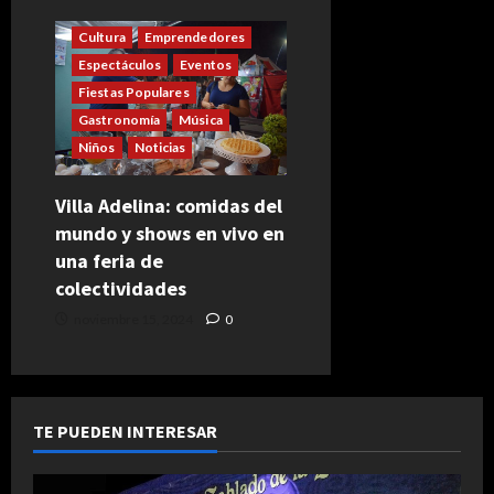
Cultura
Emprendedores
Espectáculos
Eventos
Fiestas Populares
Gastronomía
Música
Niños
Noticias
Villa Adelina: comidas del
mundo y shows en vivo en
una feria de
colectividades
noviembre 15, 2024
0
TE PUEDEN INTERESAR