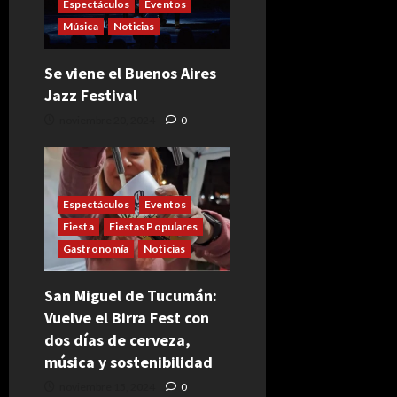
Espectáculos
Eventos
Música
Noticias
Se viene el Buenos Aires
Jazz Festival
noviembre 20, 2024
0
Espectáculos
Eventos
Fiesta
Fiestas Populares
Gastronomía
Noticias
San Miguel de Tucumán:
Vuelve el Birra Fest con
dos días de cerveza,
música y sostenibilidad
noviembre 15, 2024
0