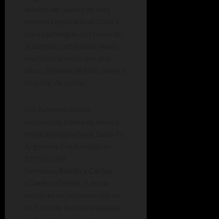
estadio de Geba y de esta
manera celebrarán el 2024 a
puro cachengue. Los reyes de
la cumbia santafesina tienen
una historia única que, tras
cinco décadas de éxito, parece
no parar de crecer.
Los Palmeras es una
reconocida banda de música
tropical originaria de Santa Fe,
Argentina. Fue fundada en
1972 por los
hermanos
Rubén
y
Carlos
«Cacho» Deicas
, y desde
entonces se ha convertido en
un ícono de la música popular