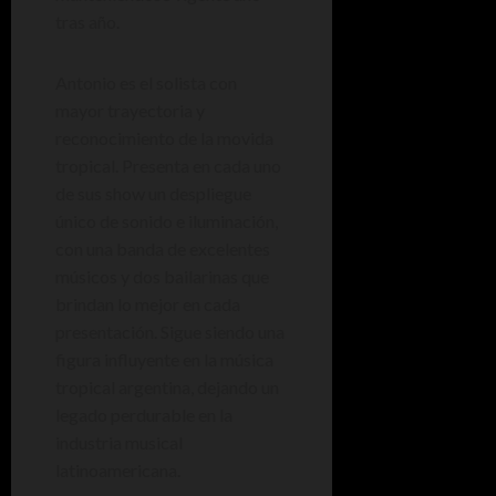
tras año.
Antonio es el solista con
mayor trayectoria y
reconocimiento de la movida
tropical. Presenta en cada uno
de sus show un despliegue
único de sonido e iluminación,
con una banda de excelentes
músicos y dos bailarinas que
brindan lo mejor en cada
presentación. Sigue siendo una
figura influyente en la música
tropical argentina, dejando un
legado perdurable en la
industria musical
latinoamericana.