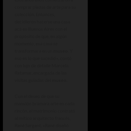
comprar piezas de arte para su
colección. Entonces,
decidieron hacerse una casa
acá en Buenos Aires con el
propósito de que, en algún
momento, esa casa se
transformara en un
museo
. Y
eso es lo que sucedió», contó
con lujo de detalle Marcela
Retamar, encargada de las
visitas guiadas del
museo
.
Con el deseo de que su
mansión bramara arte en cada
rincón, el matrimonio contrató
al mítico arquitecto francés,
René Sergent. «René diseñó