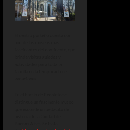
El centro porteño cuenta con
uno de los museos más
fascinantes del continente, que
brinda visitas guiadas y
actividades para toda la
familia en la temporada de
vacaciones.
En el barrio de Recoleta se
distingue un fascinante museo
que esconde un pedacito de
historia de la Ciudad de
Buenos Aires. Se trata