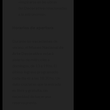
«inspirarse en las obras
del
Decorativo
relacionadas
a la astronomía».
Horarios de apertura
Durante las
vacaciones
de
verano, el
Museo Nacional de
Arte Decorativo
estará
abierto de miércoles a
domingos, de 13 a 19 hs. El
último ingreso programado
cada día es a las 18:30 hs. Un
dato crucial es que la entrada
es libre y gratuita, sin
necesidad de hacer una
reserva previa.