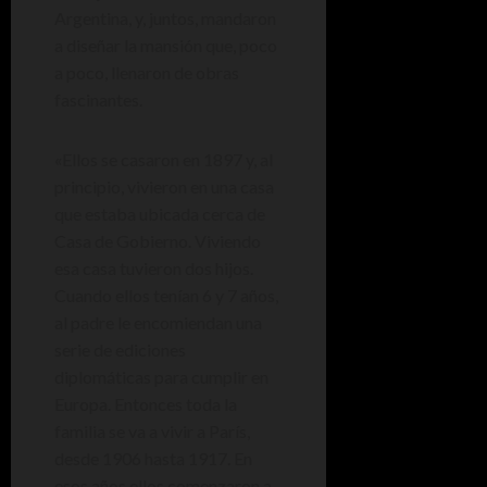
Argentina, y, juntos, mandaron
a diseñar la mansión que, poco
a poco, llenaron de obras
fascinantes.
«Ellos se casaron en 1897 y, al
principio, vivieron en una casa
que estaba ubicada cerca de
Casa de Gobierno. Viviendo
esa casa tuvieron dos hijos.
Cuando ellos tenían 6 y 7 años,
al padre le encomiendan una
serie de ediciones
diplomáticas para cumplir en
Europa. Entonces toda la
familia se va a vivir a París,
desde 1906 hasta 1917. En
esos años ellos comenzaron a