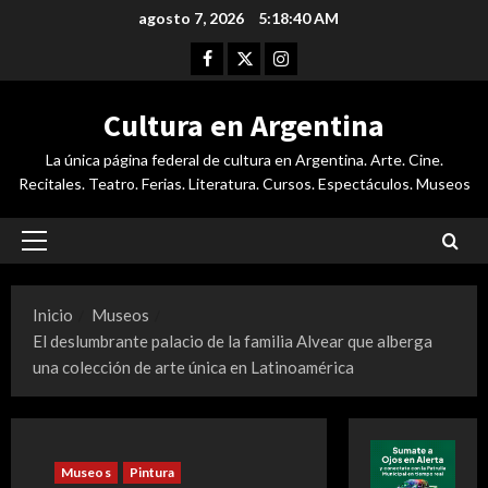
Saltar
agosto 7, 2026
5:18:41 AM
al
Facebook
Twitter
Instagram
contenido
Cultura en Argentina
La única página federal de cultura en Argentina. Arte. Cine.
Recitales. Teatro. Ferias. Literatura. Cursos. Espectáculos. Museos
Menú
principal
Inicio
Museos
El deslumbrante palacio de la familia Alvear que alberga
una colección de arte única en Latinoamérica
Museos
Pintura