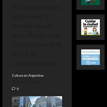
El deslumbrante
palacio de la
familia Alvear
que alberga una
colección de arte
única en
Latinoamérica
Cultura en Argentina
febrero 19, 2024
0