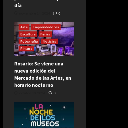
día
noviembre 14, 2024
0
Arte
Emprendedores
Escultura
Ferias
Fotografía
Noticias
Pintura
Rosario: Se viene una
nueva edición del
Mercado de las Artes, en
horario nocturno
octubre 30, 2024
0