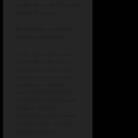
Noche», de Joseph Pollet, en la
entrada del palacio.
Actividades del Museo
para las vacaciones
En esta temporada, aquellos
que deciden quedarse en la
Ciudad de Buenos Aires para
disfrutar de sus propuestas
culturales, pueden visitar el
Palacio Errázuriz en familia o
con amigos. Desde el
Museo
Nacional de Arte
Decorativo
proponen varias
actividades libres y gratuitas,
que mencionamos a