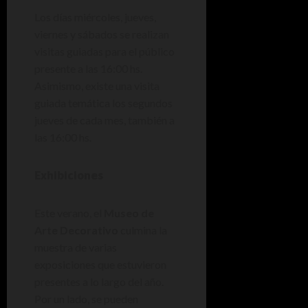
Los días miércoles, jueves,
viernes y sábados se realizan
visitas guiadas para el público
presente a las 16:00 hs.
Asimismo, existe una visita
guiada temática los segundos
jueves de cada mes, también a
las 16:00 hs.
Exhibiciones
Este verano, el
Museo de
Arte Decorativo
culmina la
muestra de varias
exposiciones que estuvieron
presentes a lo largo del año.
Por un lado, se pueden