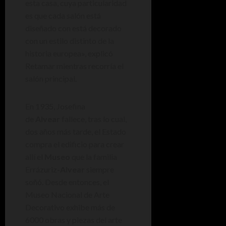
esta casa, cuya particularidad
es que cada salón está
diseñado con está decorado
con un estilo distinto de la
historia europea», explicó
Retamar mientras recorría el
salón principal.
En 1935, Josefina
de
Alvear
fallece, tras lo cual,
dos años más tarde, el Estado
compra el edificio para crear
allí el
Museo
que la familia
Errázuriz-
Alvear
siempre
soñó. Desde entonces, el
Museo Nacional de Arte
Decorativo exhibe más de
6000 obras y piezas del arte