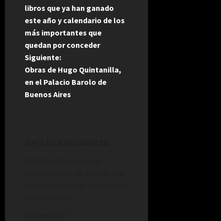
a
libros que ya han ganado
este año y calendario de los
v
más importantes que
e
quedan por conceder
Siguiente:
g
Obras de Hugo Quintanilla,
en el Palacio Barolo de
a
Buenos Aires
c
i
Deja una respuesta
ó
Tu dirección de correo
n
electrónico no será publicada.
Los campos obligatorios están
d
marcados con
*
e
Comentario
*