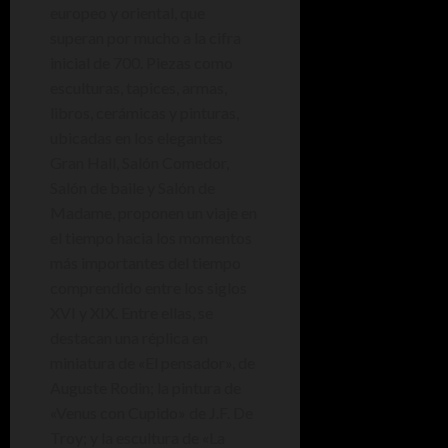
europeo y oriental, que
superan por mucho a la cifra
inicial de 700. Piezas como
esculturas, tapices, armas,
libros, cerámicas y pinturas,
ubicadas en los elegantes
Gran Hall, Salón Comedor,
Salón de baile y Salón de
Madame, proponen un viaje en
el tiempo hacia los momentos
más importantes del tiempo
comprendido entre los siglos
XVI y XIX. Entre ellas, se
destacan una réplica en
miniatura de «El pensador», de
Auguste Rodin; la pintura de
«Venus con Cupido» de J.F. De
Troy; y la escultura de «La