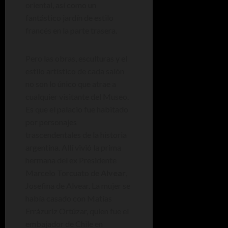
oriental, así como un
fantástico jardín de estilo
francés en la parte trasera.
Pero las obras, esculturas y el
estilo artístico de cada salón
no son lo único que atrae a
cualquier visitante del Museo.
Es que el palacio fue habitado
por personajes
trascendentales de la historia
argentina. Allí vivió la prima
hermana del ex Presidente
Marcelo Torcuato de
Alvear
,
Josefina de Alvear. La mujer se
había casado con Matías
Errázuriz Ortúzar, quien fue el
embajador de Chile en