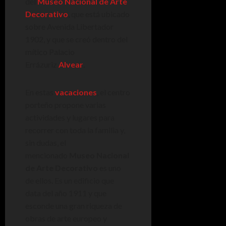
del
Museo Nacional de Arte
Decorativo
, que está ubicado
sobre Avenida Libertador
1902, y que se creó dentro del
mítico Palacio
Errázuriz
Alvear
.
En estas
vacaciones
, el centro
porteño propone varias
actividades y lugares para
recorrer con toda la familia y,
sin dudas, el
mencionado
Museo Nacional
de Arte Decorativo
es uno
de ellos. Es un edificio que
data del año 1911 y que
esconde una gran riqueza de
obras de arte europeo y