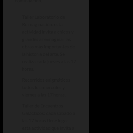
continuación.
Taller Laboratorio de
Reimaginación: esta
actividad invita a chicos y
grandes a reimaginar las
obras más importantes de
la historia del arte. Se
realiza cada jueves a las 17
horas.
Recorridos enigmáticos:
todos los miércoles y
viernes a las 17 horas.
Taller de Encuentros
Galácticos: cada sábado a
las 17 horas tiene lugar
esta actividad que invita a