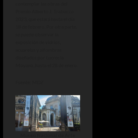
contemplar las obras del
Premio Alberto J. Trabucco
2023, que estará hasta el día
18 de febrero. Por otra parte,
se puede observar la
exposición de vidrios,
acuarelas y alfombras
diseñados por Lucrecia
Moyano, hasta el 28 de enero.
Fuente: MDZ
Museo Nacional de Arte