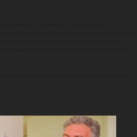
 trabajando en una nueva serie con bastidores
on pocas líneas y con espacios oscuros que permiten que
as para que, de esa manera, además de ser pinturas
 notará que también parecen esculturas, pero desde lo
el nacional e internacional, trabaja en un proyecto en el
s.