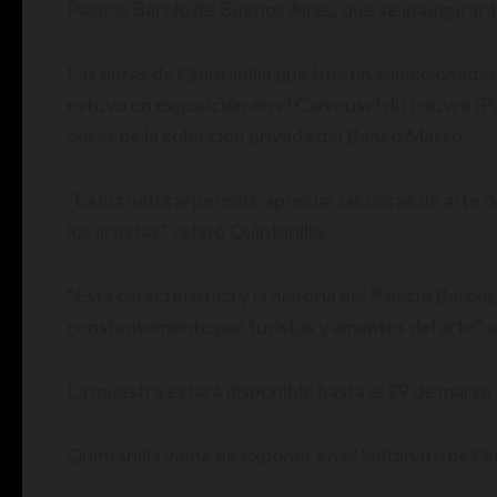
Palacio Barolo de Buenos Aires, que se inaugurará
Las obras de Quintanilla que fueron seleccionada
estuvo en exposición en el Carrousel du Louvre (Pa
obras de la colección privada del Banco Macro.
“La luz natural permite apreciar las obras de art
los artistas”, relató Quintanilla.
“Esta característica y la historia del Palacio Baro
constantemente por turistas y amantes del arte”, ag
La muestra estará disponible hasta el 29 de marzo y
Quintanilla viene de exponer en el Sultanato de O