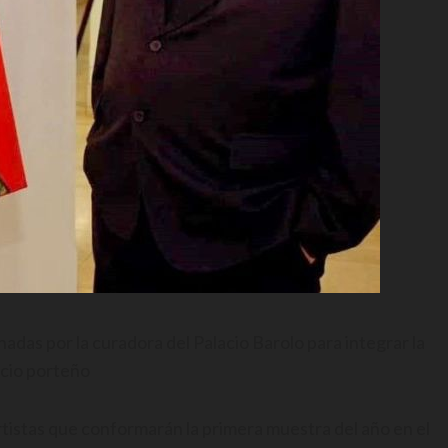
adas por la curadora del Palacio Barolo para integrar la
icio porteño
rtistas que conformarán la primera muestra del año en el