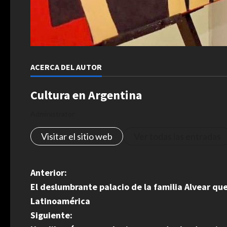
ACERCA DEL AUTOR
Cultura en Argentina
Administrator
Visitar el sitio web
Ver todas las entradas
N
Anterior:
El deslumbrante palacio de la familia Alvear qu
a
Latinoamérica
v
Siguiente: