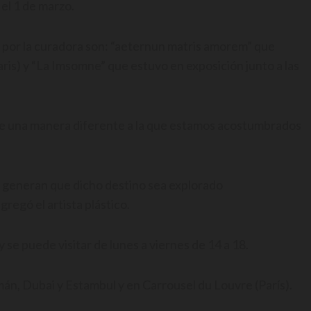
 el 1 de marzo.
s por la curadora son: “aeternun matris amorem” que
ris) y “La Imsomne” que estuvo en exposición junto a las
e de una manera diferente a la que estamos acostumbrados
lo, generan que dicho destino sea explorado
regó el artista plástico.
 se puede visitar de lunes a viernes de 14 a 18.
mán, Dubai y Estambul y en Carrousel du Louvre (París).