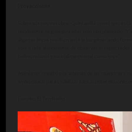
Proyecciones
Sobre sus nuevas obra, Quintanilla contó que está
totalmente negros pintados solo con plateado: “C
algunas áreas resalten ante la luz generando form
sobre tela, al momento de observar el espectador
bidimensional y no tridimensional como lo es”.
Asimismo, resaltó que además de las muestras a niv
ámbito local para visibilizar a los artistas misionero
Fuente: El Territorio