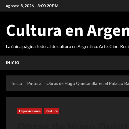
Saltar
agosto 8, 2026
3:00:21 PM
al
contenido
Cultura en Arge
La única página federal de cultura en Argentina. Arte. Cine. Rec
INICIO
Inicio
Pintura
Obras de Hugo Quintanilla, en el Palacio B
Exposiciones
Pintura
Obras de Hugo Quinta