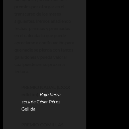
premios por otorgar en el
transcurso de los meses
siguientes. Iremos añadiendo
fechas, premios y premiados
en el calendario que puede
apreciarse a continuación para
que nadie se pierda con tantos
galardones y pueda valorar
cuál puede ser su próxima
lectura.
PREMIO NADAL (LXXX
edición):
Bajo tierra
seca
de César Pérez
Gellida
PREMIO COMILLAS