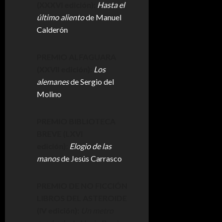
(XXXVI edición):
Hasta el
último aliento
de Manuel
Calderón
PREMIO ALFAGUARA
(XXVII edición):
Los
alemanes
de Sergio del
Molino
PREMIO BIBLIOTECA
BREVE (LXVI
edición)
:
Elogio de las
manos
de Jesús Carrasco
PREMIO DE NO FICCIÓN
LIBROS DEL ASTEROIDE
(IV edición):
Un metro