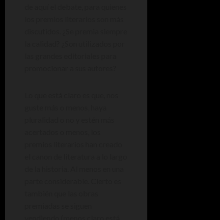
de aquí el debate, para quienes
los premios literarios son más
discutidos. ¿Se premia siempre
la calidad? ¿Son utilizados por
las grandes editoriales para
promocionar a sus autores?
Lo que está claro es que, nos
guste más o menos, haya
pluralidad o no y estén más
acertados o menos, los
premios literarios han creado
el canon de literatura a lo largo
de la historia. Al menos en una
parte considerable. Cierto es
también que las obras
premiadas se siguen
vendiendo (menos claro está