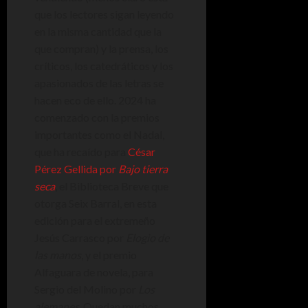
que los lectores sigan leyendo
en la misma cantidad que la
que compran) y la prensa, los
críticos, los catedráticos y los
apasionados de las letras se
hacen eco de ello. 2024 ha
comenzado con la premios
importantes como el Nadal,
que ha recaído para
César
Pérez Gellida por
Bajo tierra
seca
, el Biblioteca Breve que
otorga Seix Barral, en esta
edición para el extremeño
Jesús Carrasco por
Elogio de
las manos
, y el premio
Alfaguara de novela, para
Sergio del Molino por
Los
alemanes
. Quedan muchos