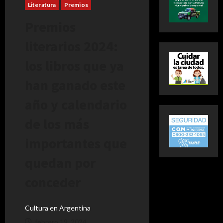
Literatura
Premios
Premios
literarios 2024:
los libros que ya
han ganado este
año y calendario
de los más
importantes que
quedan por
conceder
Cultura en Argentina
febrero 19, 2024