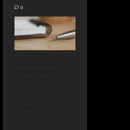
0
El premio Nadal, el premio
Planeta, el Cervantes, el
Princesa de Asturias de las
Letras… Elaboramos un
calendario con los más
importantes premios literarios
de España en este 2024 para
conocer los libros y autores
que irán marcando el año.