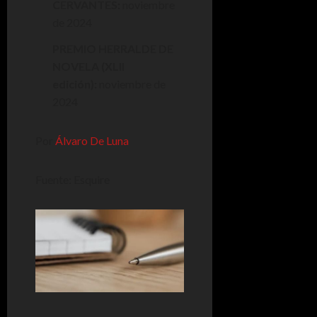
CERVANTES:
noviembre
de 2024
PREMIO HERRALDE DE
NOVELA (XLII
edición):
noviembre de
2024
Por
Álvaro De Luna
Fuente: Esquire