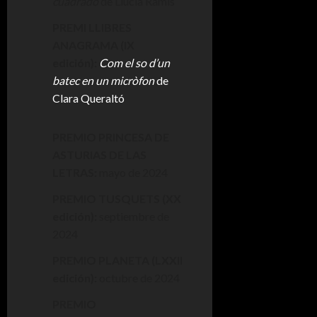
cuadrado
de Llucia Ramis
PREMI LLIBRES
ANAGRAMA (IX
edición):
Com el so d’un
batec en un micròfon
de
Clara Queraltó
PREMIO PRINCESA DE
ASTURIAS DE LAS
LETRAS:
mayo de 2024
PREMIO TUSQUETS (XX
edición):
septiembre de
2024
PREMIO PLANETA (LXXII
edición):
octubre de 2024
PREMIO