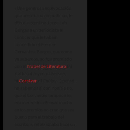
«Una generosa equivocación
que acepto con impudicia», le
dijo el argentino Jorge Luis
Borges a un periodista al
conocer que le habían
concedido el Premio
Cervantes. Borges, que como
ya sabemos, no fue premiado
con el
Nobel de Literatura
(ni
Kafka, ni Joyce, ni Pessoa,
ni
Cortázar
, ni Chéjov…) pensó,
no sabemos si con ironía o no,
que el Cervantes tampoco le
era merecido. «Pensar mucho
en los premios no creo que sea
bueno para el trabajo del
escritor», reflexionaba hace un