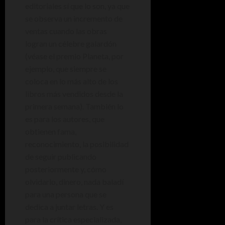
editoriales sí que lo son, ya que
se observa un incremento de
ventas cuando las obras
logran un célebre galardón
(véase el premio Planeta, por
ejemplo, que siempre se
coloca en lo más alto de los
libros más vendidos desde la
primera semana). También lo
es para los autores, que
obtienen fama,
reconocimiento, la posibilidad
de seguir publicando
posteriormente y, cómo
olvidarlo, dinero, nada baladí
para una persona que se
dedica a juntar letras. Y es
para la crítica especializada,