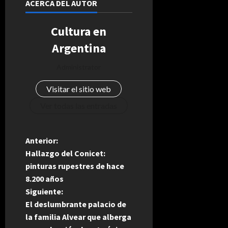
ACERCA DEL AUTOR
Cultura en
Argentina
Administrator
Visitar el sitio web
Ver todas las entradas
N
Anterior:
Hallazgo del Conicet:
a
pinturas rupestres de hace
8.200 años
v
Siguiente:
e
El deslumbrante palacio de
la familia Alvear que alberga