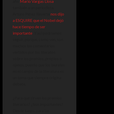
año
Mario Vargas Llosa
,
también a un periodista.
Arturo Pérez Reverte
nos dijo
a ESQUIRE que el Nobel dejó
hace tiempo de ser
importante
. Y así podríamos
seguir, porque, como ven, son
muchos los comentarios
vertidos por los literatos
sobre los premios, propios o
ajenos, puesto que los laureles
en el campo de la literatura es
un tema que siempre origina
debate.
¿Para qué sirven los premios
literarios? ¿Son importantes?
Desde luego, para las