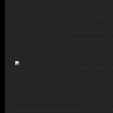
Posee una extensa colección de arte moderno y 
del siglo XX hasta la actualidad. Además, la colecc
como pintura, escultura, fotografía, arte digital y
n
Por otro lado, se puede visitar
café El Moderno
, 
para acompañar la mejor propuesta del arte argenti
manjares dulce o salado más ricos para degustar.
Descubrí los nuevos tipos de arte en
2- Museo Histórico Nacional
El Museo Histórico Nacional, también en San Telm
la
memoria histórica de Argentina
. Esto se refle
trabajo de investigación y en la organización de e