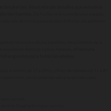
 dos plantas, decorada con detalles que evocan la
rdín con fuentes
. De hecho, se lo considera un espacio
rer cada sala de forma pausada para disfrutar del ambiente
pletan herencia cultural española, renacimiento de la
arte español en América Latina. Además,
ofrece una
visitas guiadas para todas las edades
.
unes a viernes de 11 a 19 hs; y fines de semana de 11 a 20
instalaciones, se recomienda visitarlo los miércoles
 de Arte Español Enrique Larreta.