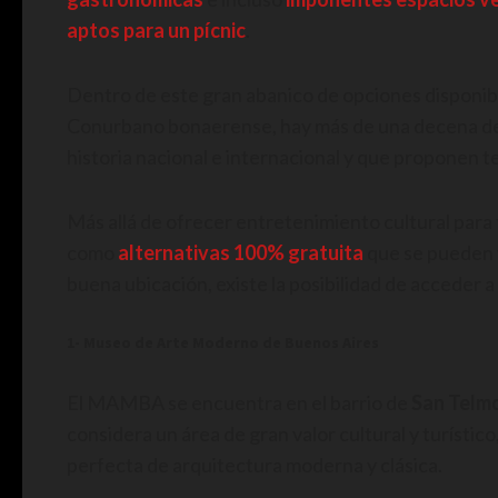
aptos para un pícnic
.
Dentro de este gran abanico de opciones disponible
Conurbano bonaerense, hay más de una decena d
historia nacional e internacional y que proponen 
Más allá de ofrecer entretenimiento cultural para 
como
alternativas 100% gratuita
que se pueden 
buena ubicación, existe la posibilidad de acceder a 
1- Museo de Arte Moderno de Buenos Aires
El MAMBA se encuentra en el barrio de
San Telm
considera un área de gran valor cultural y turístic
perfecta de arquitectura moderna y clásica.