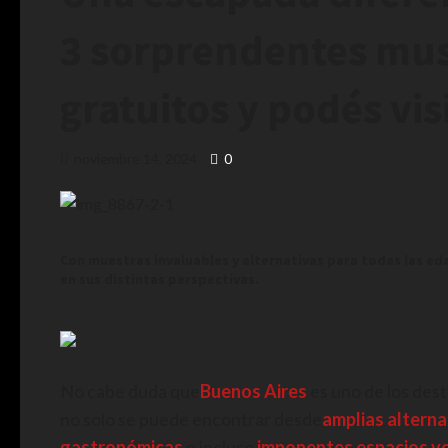
3 sorprendentes mu
gratuitos y podés vis
noviembre 14, 2024
0
Con muestras invaluables y alternativas para todas las eda
en sus distintas perspectivas.
No cabe duda que
Buenos Aires
es uno de los dest
no solo se puede encontrar desde
amplias alterna
gastronómicas
e incluso
imponentes espacios ver