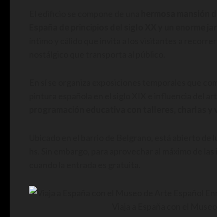
El edificio se compone de una
hermosa mansión de
España de principios del siglo XX y un enorme ja
íntimo y cálido que invita a los visitantes a recor
nostálgico que transporta al público.
En sí se organiza exposiciones temporales que com
pintura española en el siglo XIX e influencia del 
programación educativa con talleres, charlas y 
Ubicado en el barrio de Belgrano, está abierto de l
hs. Sin embargo, para aprovechar al máximo de las 
cuando la entrada es gratuita.
Viaja a España con el Museo