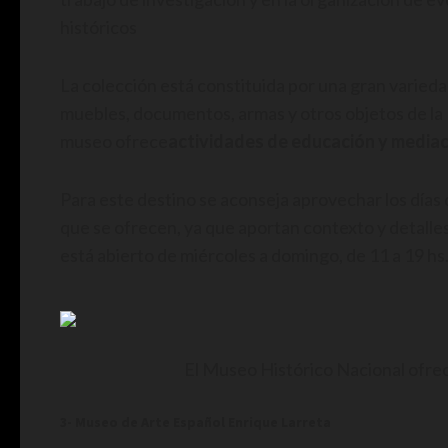
históricos
La colección está constituida por una gran varied
muebles, documentos, armas y otros objetos de la
museo ofrece
actividades de educación y mediac
Para este destino se aconseja aprovechar los días
que se ofrecen, ya que aportan contexto y detalle
está abierto de miércoles a domingo, de 11 a 19 hs
El Museo Histórico Nacional ofrec
3- Museo de Arte Español Enrique Larreta