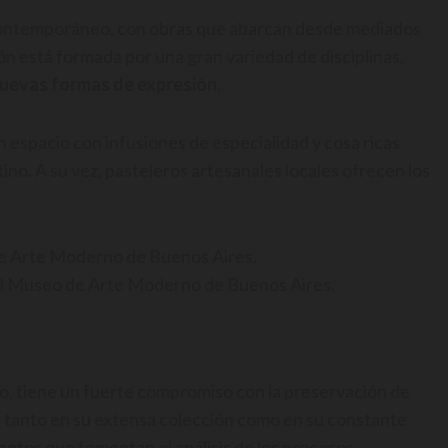
contemporáneo, con obras que abarcan desde mediados
ión está formada por una gran variedad de disciplinas,
uevas formas de expresión
.
un espacio con infusiones de especialidad y cosa ricas
no. A su vez, pasteleros artesanales locales ofrecen los
 el Museo de Arte Moderno de Buenos Aires.
o, tiene un fuerte compromiso con la preservación de
ja tanto en su extensa colección como en su constante
ventos que fomentan el análisis de los procesos