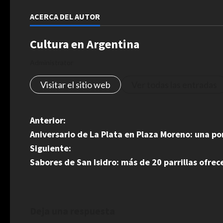
ACERCA DEL AUTOR
Cultura en Argentina
Administrator
Visitar el sitio web
Ver todas las entradas
N
Anterior:
Aniversario de La Plata en Plaza Moreno: una po
a
Siguiente:
v
Sabores de San Isidro: más de 20 parrillas ofr
e
g
Deja una respuesta