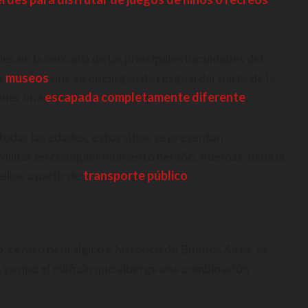
s en la cercanía de las principales localidades del
e
museos
que se encargan de resguardar parte de la
tener una
escapada completamente diferente
.
todas las edades, estos sitios se presentan
visitar en cualquier momento del año. Además, dada la
ellos a partir de
transporte público
.
o
, centro neurálgico e histórico de Buenos Aires. Se
o, ya que el edificio que alberga una combinación