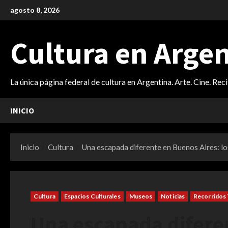
Saltar
agosto 8, 2026
al
contenido
Cultura en Arge
La única página federal de cultura en Argentina. Arte. Cine. Rec
INICIO
Inicio
Cultura
Una escapada diferente en Buenos Aires: lo
Cultura
Espacios Culturales
Museos
Noticias
Recorridos 
Una escapada diferen