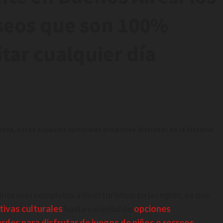
seos que son 100%
itar cualquier día
des, estos espacios culturales proponen disfrutar de la historia
inos más completos a nivel turístico en la región, ya que
tivas culturales
hasta variedad de
opciones
des para disfrutar de juegos de niños o recreos