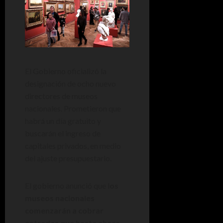
El Gobierno oficializó la
designación de ocho nuevo
directores de museos
nacionales. Prometieron que
habrá un día gratuito y
buscarán el ingreso de
capitales privados, en medio
del ajuste presupuestario.
El gobierno anunció que l
os
museos nacionales
comenzarán a cobrar
entradas que hasta ahora