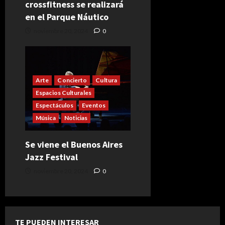
crossfitness se realizará
en el Parque Náutico
noviembre 20, 2024
0
Arte
Concierto
Cultura
Espacios Culturales
Espectáculos
Eventos
Música
Noticias
Se viene el Buenos Aires
Jazz Festival
noviembre 20, 2024
0
TE PUEDEN INTERESAR