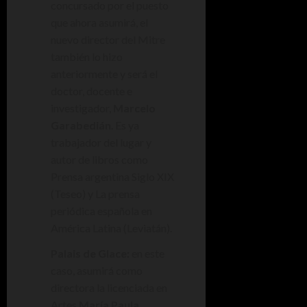
concursado por el puesto
que ahora asumirá, el
nuevo director del Mitre
también lo hizo
anteriormente y será el
doctor, docente e
investigador,
Marcelo
Garabedián
. Es ya
trabajador del lugar y
autor de libros como
Prensa argentina Siglo XIX
(Teseo) y La prensa
periódica española en
América Latina (Leviatán).
Palais de Glace:
en este
caso, asumirá como
directora la licenciada en
Artes
María Paula