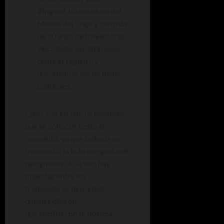
Zingoni
, trabajadora del
Museo del Traje y con más
de 30 años de trayectoria
vinculados al patrimonio
cultural, registro y
documentación de bienes
culturales.
Estos son los únicos nombres
que se conocen hasta el
momento, ya que todavía no
trascendió la lista completa de
designados. A su vez, hay
malestar entre los
trabajadores despedidos,
quienes dijeron
que
recibieron la noticia