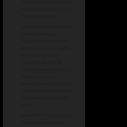
de un militar retirado, que
llegó gracias al impulso de
Victoria Villarruel.
Museo Nacional de Arte
Decorativo:
Hugo
Pontoriero
, quien tiene
veinte años como curador
en el lugar, queda en
reemplazo de Martín
Marcos, quien tuvo en su
administración el
lamentable hecho del robo
de veinte piezas que aún no
aparecieron luego de dos
años.
Museo Mitre:
al igual que
Pontoriero, que habia