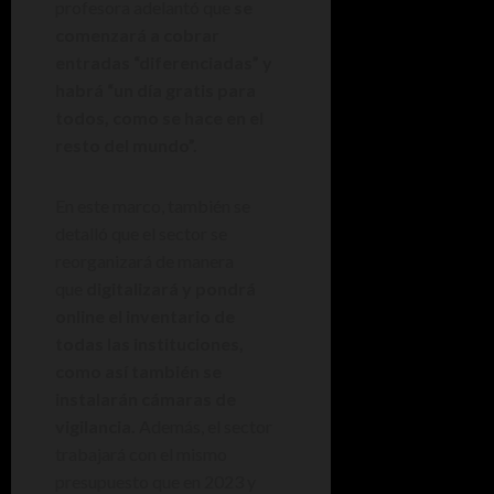
profesora adelantó que
se
comenzará a cobrar
entradas “diferenciadas” y
habrá “un día gratis para
todos, como se hace en el
resto del mundo”.
En este marco, también se
detalló que el sector se
reorganizará de manera
que
digitalizará y pondrá
online el inventario de
todas las instituciones,
como así también se
instalarán cámaras de
vigilancia.
Además, el sector
trabajará con el mismo
presupuesto que en 2023 y