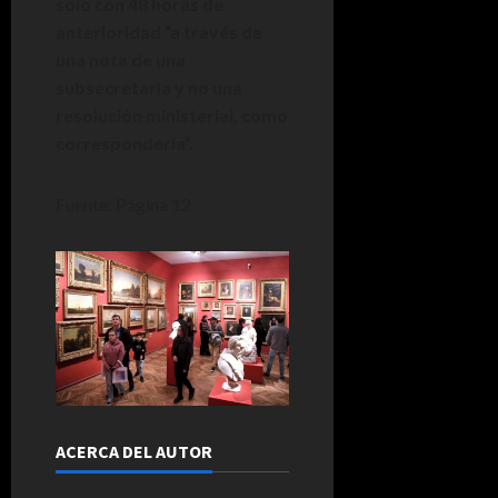
solo con 48 horas de
anterioridad “a través de
una nota de una
subsecretaria y no una
resolución ministerial, como
correspondería”.
Fuente: Página 12
ACERCA DEL AUTOR