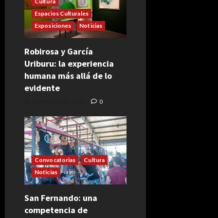
Cultura
Espacios Culturales
Exposiciones
Noticias
Robirosa y García
Uriburu: la experiencia
humana más allá de lo
evidente
noviembre 20, 2024
0
Convocatorias
Cultura
Noticias
San Fernando: una
competencia de