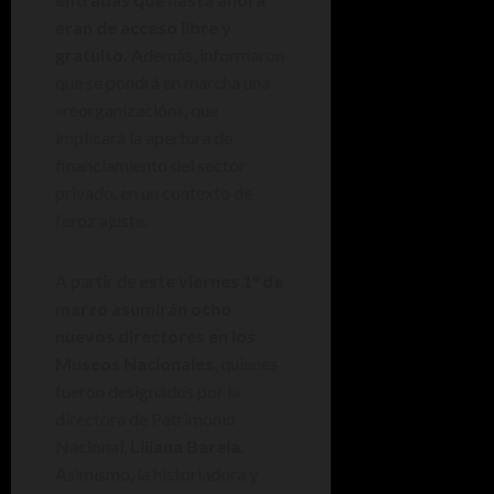
eran de acceso libre y
gratuito.
Además, informaron
que se pondrá en marcha una
«reorganización», que
implicará la apertura de
financiamiento del sector
privado, en un contexto de
feroz ajuste.
A partir de
este viernes 1° de
marzo asumirán ocho
nuevos directores en los
Museos Nacionales
, quienes
fueron designados por la
directora de Patrimonio
Nacional,
Liliana Barela
.
Asimismo, la historiadora y