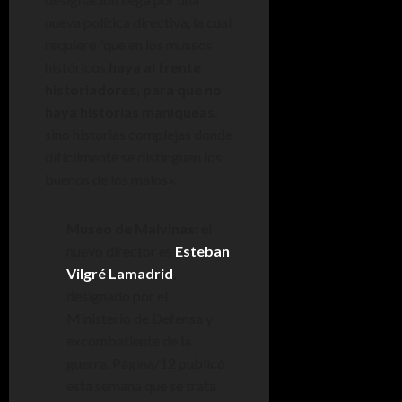
nueva política directiva, la cual
requiere “que en los museos
históricos
haya al frente
historiadores, para que no
haya historias maniqueas
,
sino historias complejas donde
difícilmente se distinguen los
buenos de los malos».
Museo de Malvinas:
el
nuevo director es
Esteban
Vilgré Lamadrid
,
designado por el
Ministerio de Defensa y
excombatiente de la
guerra. Página/12 publicó
esta semana que se trata