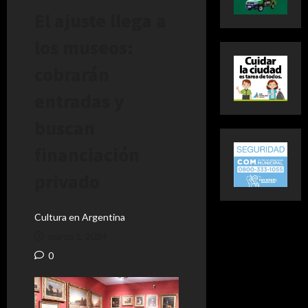
El ajuste llega a
los museos:
cobrarán
entradas y
buscan
financiación
privado
Cultura en Argentina
marzo 1, 2024
0