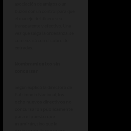
asociación de amigos o un
buzón con un control para que
el manejo del dinero sea
transparente y efectivo. Una
vez que salga la ordenanza, se
comenzará con el cobro de
entradas.
Nombramientos sin
concursar
Según explicó la directora de
Patrimonio Nacional,
los
ocho nuevos directivos no
concursaron públicamente
para el puesto que
asumirán
, sino que la
designación llega por una