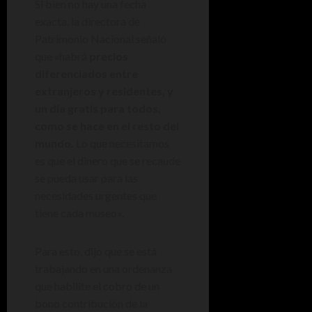
Si bien no hay una fecha
exacta, la directora de
Patrimonio Nacional señaló
que «habrá
precios
diferenciados entre
extranjeros y residentes, y
un día gratis para todos,
como se hace en el resto del
mundo.
Lo que necesitamos
es que el dinero que se recaude
se pueda usar para las
necesidades urgentes que
tiene cada museo».
Para esto, dijo que se está
trabajando en una ordenanza
que habilite el cobro de un
bono contribución de la