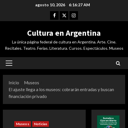
Saltar
agosto 10, 2026
6:16:28 AM
al
Facebook
Twitter
Instagram
contenido
Cultura en Argentina
La única página federal de cultura en Argentina. Arte. Cine.
Recitales. Teatro. Ferias. Literatura. Cursos. Espectáculos. Museos
Menú
principal
Inicio
Museos
El ajuste llega a los museos: cobrarán entradas y buscan
financiación privado
Museos
Noticias