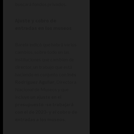
buscará fondos privados.
Ajuste y cobro de
entradas en los museos
Barela indicó que habrá varios
cambios, sobre todo en las
instituciones que cambien de
director, un trabajo que está
haciendo en conjunto con
Inés
Rodríguez Aguilar
, Directora
Nacional de Museos y que
incluye
un ajuste en el
presupuesto -se trabajará
con el de 2023- y el cobro de
entradas a los museos.