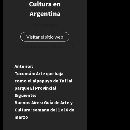
Cultura en
Argentina
Administrator
Visitar el sitio web
Ver todas las entradas
N
Anterior:
Tucumán: Arte que baja
a
como el alpapuyo de Tafí al
parque El Provincial
v
Siguiente:
e
Buenos Aires: Guía de Arte y
Cultura: semana del 1 al 8 de
g
marzo
a