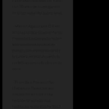
Pastrana
(referente del Valle
con 30 años de investigación
en tintes naturales sobre lana).
–
Martín Agazzi aka
El Keni
,
artista plástico (Buenos Aires).
Presentará su proyecto sobre
intervenciones urbanas en
diálogo con el entorno rural y
la cultura ancestral usando la
cerámica como vínculo con su
obra.
–
Francisco Paz
, escritor
(Tucumán). Realizará una
instalación en base a una
revisión de sus escritos
realizados entre 2019 y 2023