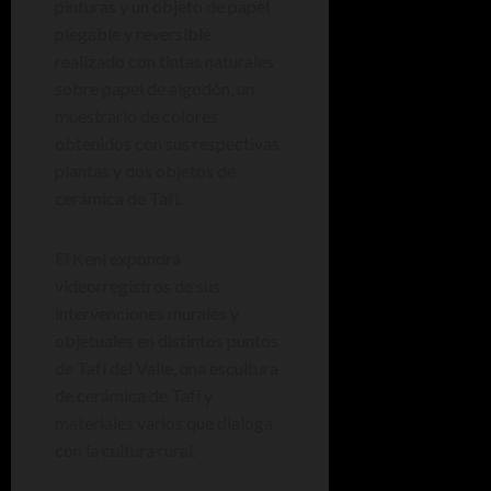
pinturas y un objeto de papel
plegable y reversible
realizado con tintas naturales
sobre papel de algodón, un
muestrario de colores
obtenidos con sus respectivas
plantas y dos objetos de
cerámica de Tafí.
El Keni expondrá
videorregistros de sus
intervenciones murales y
objetuales en distintos puntos
de Tafí del Valle, una escultura
de cerámica de Tafí y
materiales varios que dialoga
con la cultura rural.