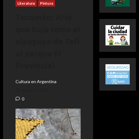
Literatura
Pintura
Tucumán: Arte
que baja como el
alpapuyo de Tafí
al parque El
Provincial
Cultura en Argentina
marzo 1, 2024
0