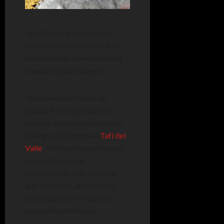
Una Muestra-laboratorio
reúne a cuatro artistas de la
residencia de investigación y
creación Casa Nubera.
Una novedosa forma de
producir arte es la que ha
reunido a cuatro creadores a
lo largo de febrero en
Tafí del
Valle
. Allí los artistas hicieron
una residencia de
investigación y de creación
que llamaron Casa Nubera,
donde gestaron originales
proyectos artísticos.