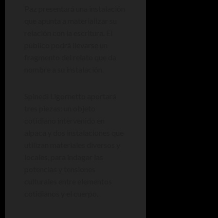
Paz presentará una instalación
que apunta a materializar su
relación con la escritura. El
público podrá llevarse un
fragmento del relato que da
nombre a su instalación.
Spinedi Ligornetto aportará
tres piezas: un objeto
cotidiano intervenido en
alpaca y dos instalaciones que
utilizan materiales diversos y
locales, para indagar las
potencias y tensiones
culturales entre elementos
cotidianos y el cuerpo.