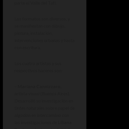
parte el Valle del Tafí.
Los formatos son diversos, y
se manifiestan con dibujo,
pintura, instalación,
intervenciones urbanas y hasta
con escritura.
Los cuatro artistas y sus
respectivos haceres son:
–
Mariana Cannizzaro
,
artista visual (Buenos Aires).
Desarrolló su investigación en
tintes naturales sobre papel de
algodón en intercambio con
las investigaciones de
Liliana