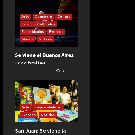
Arte
Concierto
Cultura
Espacios Culturales
Espectáculos
Eventos
Música
Noticias
Se viene el Buenos Aires
Jazz Festival
noviembre 20, 2024
0
Arte
Emprendedores
Eventos
Noticias
San Juan: Se viene la