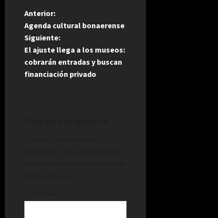
N
Anterior:
Agenda cultural bonaerense
a
Siguiente:
El ajuste llega a los museos:
v
cobrarán entradas y buscan
e
financiación privado
g
a
Deja una respuesta
c
Tu dirección de correo
electrónico no será publicada.
i
Los campos obligatorios están
marcados con
*
ó
Comentario
*
n