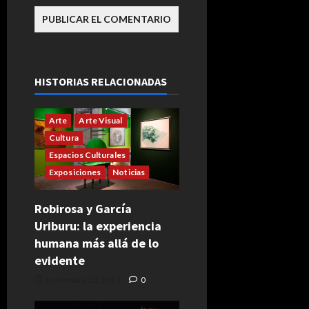
HISTORIAS RELACIONADAS
Arte
Arte Visual
Cultura
Espacios Culturales
Exposiciones
Noticias
Robirosa y García
Uriburu: la experiencia
humana más allá de lo
evidente
noviembre 20, 2024
0