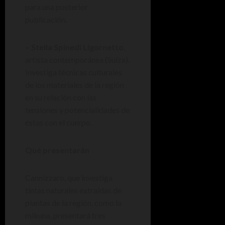
para una posterior
publicación.
– Stella Spinedi Ligornetto
,
artista contemporánea (Suiza).
Investiga técnicas culturales
de los materiales de la región
en su relación con las
tensiones y potencialidades de
éstas con el cuerpo.
Qué presentarán
Cannizzaro, que investiga
tintas naturales extraídas de
plantas de la región, como la
mikuna, presentará tres