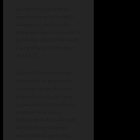
Los resultados se podrán
apreciar hoy en la Muestra-
laboratorio, que se podrá
visitar en el Espacio Nivel 2 (El
Provincial, avenida Roca 650)
hoy de 19 a 22 y el domingo,
de 18 a 21.
En la exhibición se podrán
contemplar las propuestas
contemporáneas de cuatro
artistas provenientes de la
región, del país y el exterior,
que desarrollaron sus
creaciones en diálogo con el
entorno rural y la cultura
ancestral de la que forma