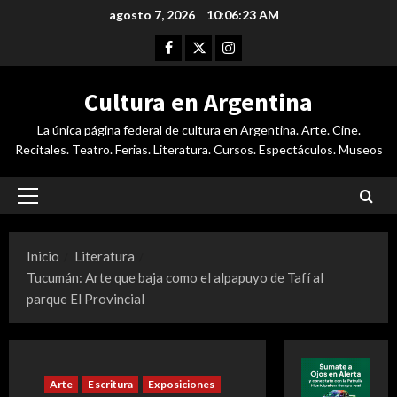
Saltar
agosto 7, 2026
10:06:24 AM
al
Facebook
Twitter
Instagram
contenido
Cultura en Argentina
La única página federal de cultura en Argentina. Arte. Cine.
Recitales. Teatro. Ferias. Literatura. Cursos. Espectáculos. Museos
Menú
principal
Inicio
Literatura
Tucumán: Arte que baja como el alpapuyo de Tafí al
parque El Provincial
Arte
Escritura
Exposiciones