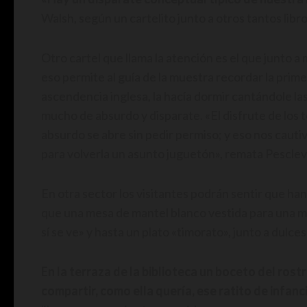
Walsh, según un cartelito junto a otros tantos li
Otro cartel que llama la atención es el que junto 
eso permite al guía de la muestra recordar la prim
ascendencia inglesa, la hacía dormir cantándole las
mucho de absurdo y disparate. «El disfrute de los t
absurdo se abre sin pedir permiso; y eso nos cauti
para volverla un asunto juguetón», remata Pesclev
En otra sector los visitantes podrán sentir que ha
que una mesa de mantel blanco vestida para una m
sí se ve» y hasta un plato «timorato», junto a dulces
En la terraza de la biblioteca un boceto del ros
compartir, como ella quería, ese ratito de infanc