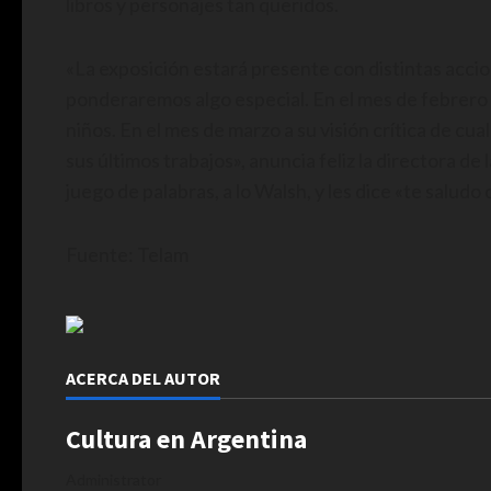
libros y personajes tan queridos.
«La exposición estará presente con distintas accion
ponderaremos algo especial. En el mes de febrero
niños. En el mes de marzo a su visión crítica de cu
sus últimos trabajos», anuncia feliz la directora de 
juego de palabras, a lo Walsh, y les dice «te salu
Fuente: Telam
ACERCA DEL AUTOR
Cultura en Argentina
Administrator