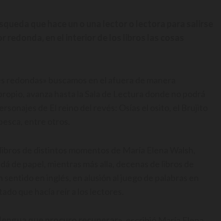
queda que hace un o una lector o lectora para salirse
r redonda, en el interior de los libros las cosas
ores redondas» buscamos en el afuera de manera
 propio, avanza hasta la Sala de Lectura donde no podrá
ersonajes de El reino del revés: Osías el osito, el Brujito
esca, entre otros.
de libros de distintos momentos de María Elena Walsh,
á de papel, mientras más alla, decenas de libros de
n sentido en inglés, en alusión al juego de palabras en
do que hacía reír a los lectores.
 lengua que procuro recuperar»
, escribió María Elena