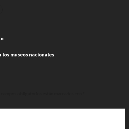
do
a los museos nacionales
 campos obligatorios están marcados con
*