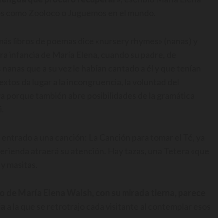
bros como Zooloco o Juguemos en el mundo.
a más libros de poemas dice «nursery rhymes» (nanas) y
era infancia de María Elena, cuando su padre, de
 nanas que a su vez le habían cantado a él y que tenían
extos da lugar a la incongruencia, la voluntad del
va porque también abre posibilidades de la gramática
i.
n entrado a una canción: La Canción para tomar el Té, ya
erienda atraerá su atención. Hay tazas, una Tetera «que
 y masitas.
tro de María Elena Walsh, con su mirada tierna, parece
ia
a la que se retrotrajo cada visitante al contemplar esos