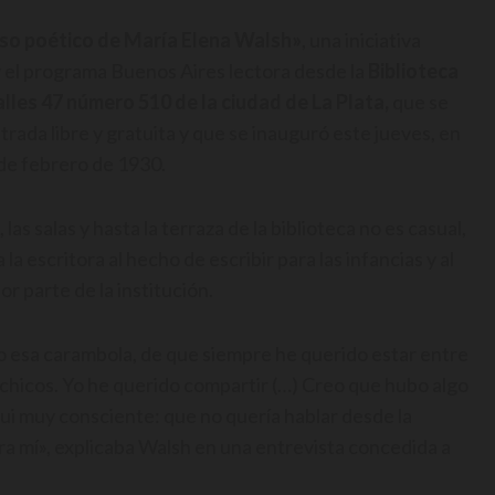
rso poético de María Elena Walsh»
, una iniciativa
 y el programa Buenos Aires lectora desde la
Biblioteca
alles 47 número 510 de la ciudad de La Plata,
que se
trada libre y gratuita y que se inauguró este jueves, en
de febrero de 1930.
las salas y hasta la terraza de la biblioteca no es casual,
a escritora al hecho de escribir para las infancias y al
or parte de la institución.
o esa carambola, de que siempre he querido estar entre
s chicos. Yo he querido compartir (…) Creo que hubo algo
fui muy consciente: que no quería hablar desde la
ara mí», explicaba Walsh en una entrevista concedida a