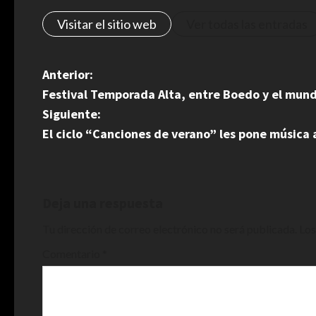
Visitar el sitio web
Ver todas las entradas
N
Anterior:
Festival Temporada Alta, entre Boedo y el mun
a
Siguiente:
v
El ciclo “Canciones de verano” les pone música 
e
g
Deja una respuesta
a
Tu dirección de correo electrónico no será publicada.
Los
c
Comentario
*
i