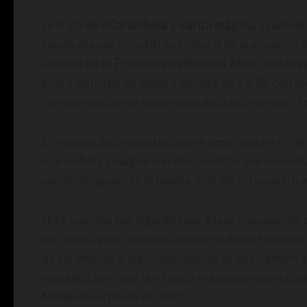
Se trata de
«Carambola y varita mágica. El unive
impulsada por el Instituto Cultural de la provincia
Central de la Provincia de Buenos Aires, en las c
podrá disfrutar de lunes a viernes de 8 a 18, con en
conmemoración al nacimiento de la escritora un 1 
El nombre de la muestra que se despliega en el hall, 
«carambola y magia» son dos palabras que asociaba l
uso del lenguaje en la poesía, y de ahí el recupero p
«Mis cuentos son vigentes por esa preocupación, 
los chicos, y no como adulto que se dirige hacia lo
de carambola, si bien hubo algo de lo que siempre 
nostalgia, sino que la infancia era algo presente p
Mempo Giardinelli en 1987.