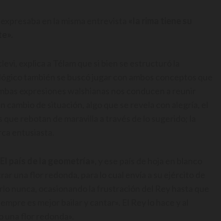
o expresaba en la misma entrevista
«la rima tiene su
te».
levi, explica a Télam que si bien se estructuró la
ológico también se buscó jugar con ambos conceptos que
«Ambas expresiones walshianas nos conducen a reunir
un cambio de situación, algo que se revela con alegría, el
s que rebotan de maravilla a través de lo sugerido; la
rca entusiasta.
El país de la geometría»
, y ese país de hoja en blanco
 una flor redonda, para lo cual envía a su ejército de
arlo nunca, ocasionando la frustración del Rey hasta que
siempre es mejor bailar y cantar». El Rey lo hace y al
 una flor redonda».