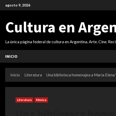
Saltar
agosto 9, 2026
al
contenido
Cultura en Arge
La única página federal de cultura en Argentina. Arte. Cine. Rec
INICIO
Inicio
Literatura
Una biblioteca homenajea a María Elena 
Literatura
Música
Una biblioteca home