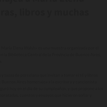
eras, libros y muchas
e María Elena Walsh» es una muestra organizada por el
en la Biblioteca Central de la Provincia de Buenos Aires,
a.
 y tazas de porcelana que invitan a tomar el té y libros
de Buenos Aires homenajea a la escritora y cancionista
guró hoy en el día de su cumpleaños, y que propone a los
isparatadas, cuentos y ensayos que hicieron soñar y