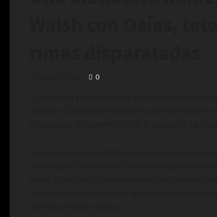
Walsh con Osías, tet
rimas disparatadas
febrero 2, 2024
0
«Carambola y varita mágica. El universo poético d
Instituto Cultural de la provincia de Buenos Aires 
en las calles 47 número 510 de la ciudad de La Plat
Con Osías el Osito, el Brujito de Gulubú, una tetera
por doquier, la Biblioteca Central de la provincia 
María Elena Walsh con una exposición, que se inau
visitantes un recorrido por las poesías de rimas d
pensar a niños y adultos.