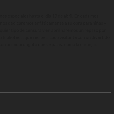
es especiales hasta el día 19 de abril. En cada mes
 nos dedicaremos enfáticamente a su obra para niñas y
alquier tipo de censura y en abril haremos un repaso por
la Biblioteca, que recibe a cada visitante con un divertido
do con un muurungato que se pasea como la naranja».