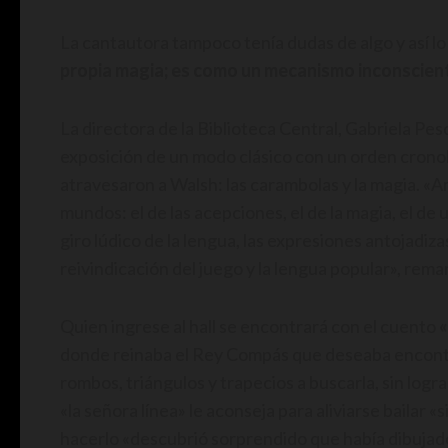
La cantautora tampoco tenía dudas de algo y así l
propia magia; es como un mecanismo inconscien
La directora de la Biblioteca Central, Gabriela Pesc
exposición de un modo clásico con un orden cron
atravesaron a Walsh: las carambolas y la magia. 
mundos: el de las acepciones, el de la magia, el de 
giro lúdico de la lengua, las expresiones antojadiza
reivindicación del juego y la lengua popular», rema
Quien ingrese al hall se encontrará con el cuento
«
donde reinaba el Rey Compás que deseaba encontrar
rombos, triángulos y trapecios a buscarla, sin logr
«la señora línea» le aconseja para aliviarse bailar «
hacerlo «descubrió sorprendido que había dibujado