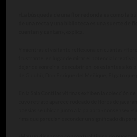
«La búsqueda de una flor redonda es como la bús
de una recta y una biblioteca es una suerte de flo
cuentan y cantan»
, explica.
Y mientras el visitante reflexiona en cuántas «fl
frustrante, en lugar de mirar el potencial creativo
dejar de sonreír al descubrir en los estantes a los p
de Gulubù, Don Enrique del Meñique, El gato que p
En la Sala Conti las vitrinas exhiben la colección 
cuyo retrato aparece rodeado de flores de jacarand
poesías se ubican junto a la palabra «nonsense» -si
rima que parecían esconder un significado disparata
«Hay un disparate conceptual típico de nuestra