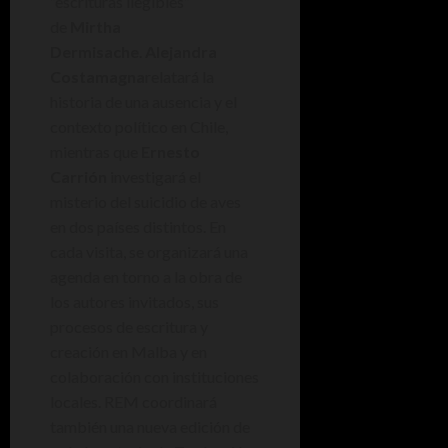
“escrituras ilegibles”
de
Mirtha
Dermisache
.
Alejandra
Costamagna
relatará la
historia de una ausencia y el
contexto político en Chile,
mientras que
Ernesto
Carrión
investigará el
misterio del suicidio de aves
en dos países distintos. En
cada visita, se organizará una
agenda en torno a la obra de
los autores invitados, sus
procesos de escritura y
creación en Malba y en
colaboración con instituciones
locales. REM coordinará
también una nueva edición de