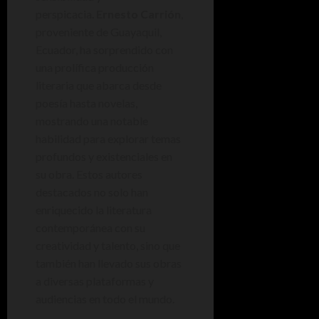
perspicacia.
Ernesto Carrión
,
proveniente de Guayaquil,
Ecuador, ha sorprendido con
una prolífica producción
literaria que abarca desde
poesía hasta novelas,
mostrando una notable
habilidad para explorar temas
profundos y existenciales en
su obra. Estos autores
destacados no solo han
enriquecido la literatura
contemporánea con su
creatividad y talento, sino que
también han llevado sus obras
a diversas plataformas y
audiencias en todo el mundo.