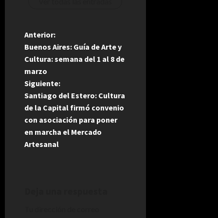
Ver todas las entradas
N
Anterior:
Buenos Aires: Guía de Arte y
a
Cultura: semana del 1 al 8 de
marzo
v
Siguiente:
e
Santiago del Estero: Cultura
de la Capital firmó convenio
g
con asociación para poner
en marcha el Mercado
a
Artesanal
c
i
Deja una respuesta
ó
Tu dirección de correo