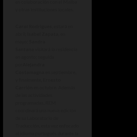
en colaboración con el Malba
y otras instituciones locales.
Carol Rodrigues
, estará en
abril;
Isabel Zapata
, en
mayo;
Sandra
Santana
visitará la residencia
en agosto; seguida
por
Alejandra
Costamagna
en septiembre,
y finalmente,
Ernesto
Carrión
en octubre. Además
de las actividades
programadas, REM
coordinará una nueva edición
de su Laboratorio de
Traducción, esta vez enfocado
al idioma portugués durante la