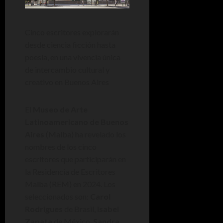
Cinco escritores explorarán
desde ciencia ficción hasta
poesía, en una vivencia única
de intercambio cultural y
creativo en Buenos Aires
El
Museo de Arte
Latinoamericano de Buenos
Aires
(Malba) ha revelado los
nombres de los cinco
escritores que participarán en
la Residencia de Escritores
Malba (REM) en 2024. Los
seleccionados son:
Carol
Rodrigues
de Brasil,
Isabel
Zapata
de México,
Sandra