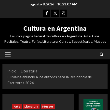
Saltar
agosto 8, 2026
10:21:08 AM
al
Facebook
Twitter
Instagram
contenido
Cultura en Argentina
La única página federal de cultura en Argentina. Arte. Cine.
Recitales. Teatro. Ferias. Literatura. Cursos. Espectáculos. Museos
Menú
principal
Inicio
Literatura
El Malba anunció a los autores para la Residencia de
Escritores 2024
Arte
Literatura
Museos