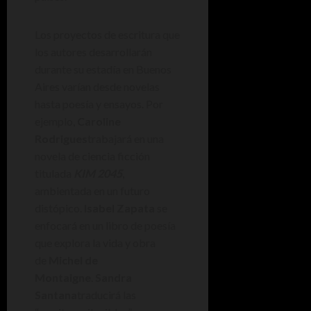
Los proyectos de escritura que
los autores desarrollarán
durante su estadía en Buenos
Aires varían desde novelas
hasta poesía y ensayos. Por
ejemplo,
Caroline
Rodrigues
trabajará en una
novela de ciencia ficción
titulada
KIM 2045
,
ambientada en un futuro
distópico.
Isabel Zapata
se
enfocará en un libro de poesía
que explora la vida y obra
de
Michel de
Montaigne
.
Sandra
Santana
traducirá las