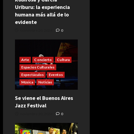
Uriburu: la experiencia
humana más allá de lo
evidente
noviembre 20, 2024
0
Arte
Concierto
Cultura
Espacios Culturales
Espectáculos
Eventos
Música
Noticias
Se viene el Buenos Aires
Jazz Festival
noviembre 20, 2024
0