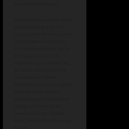
estancia de Rodrigues.
La iniciativa ha ganado apoyo
internacional gracias a la
colaboración de instituciones
como Ampersand, Acción
Cultural Española (AC/E), la
Embajada de Brasil en
Argentina y, por primera vez,
el Centro Cultural MATTA
Embajada de Chile en
Argentina. Este apoyo refleja
el compromiso de cada
institución para fomentar el
diálogo y la creación de
nuevas redes de trabajo e
intercambio entre diferentes
países.