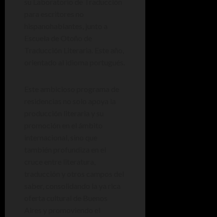
su Laboratorio de Traducción
para escritores no
hispanohablantes, junto a
Escuela de Otoño de
Traducción Literaria. Este año,
orientado al idioma portugués.
Este ambicioso programa de
residencias no solo apoya la
producción literaria y su
promoción en el ámbito
internacional, sino que
también profundiza en el
cruce entre literatura,
traducción y otros campos del
saber, consolidando la ya rica
oferta cultural de Buenos
Aires y promoviendo el