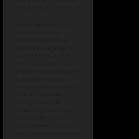
Juana Inés de la Cruz, México).
La REM, iniciada en 2018,
entra en su quinto año
consolidándose como un
espacio importante para la
creación literaria en Buenos
Aires. Cada autor residirá y
trabajará en sus proyectos en
la ciudad durante cinco
semanas distintas a lo largo de
2024, con el apoyo de
distintas instituciones
culturales y embajadas. Los
autores participantes
desarrollarán una agenda en
torno a sus procesos creativos