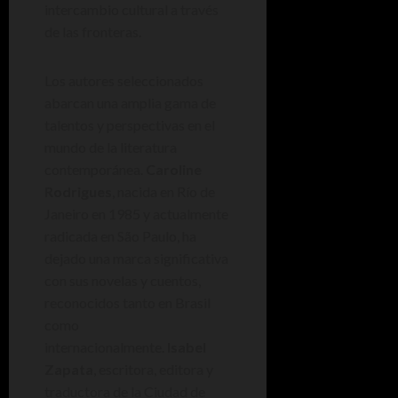
intercambio cultural a través
de las fronteras.
Los autores seleccionados
abarcan una amplia gama de
talentos y perspectivas en el
mundo de la literatura
contemporánea.
Caroline
Rodrigues
, nacida en Río de
Janeiro en 1985 y actualmente
radicada en São Paulo, ha
dejado una marca significativa
con sus novelas y cuentos,
reconocidos tanto en Brasil
como
internacionalmente.
Isabel
Zapata
, escritora, editora y
traductora de la Ciudad de