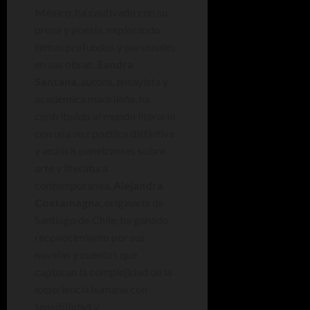
México, ha cautivado con su
prosa y poesía, explorando
temas profundos y personales
en sus obras.
Sandra
Santana
, autora, ensayista y
académica madrileña, ha
contribuido al mundo literario
con una voz poética distintiva
y análisis penetrantes sobre
arte y literatura
contemporánea.
Alejandra
Costamagna
, originaria de
Santiago de Chile, ha ganado
reconocimiento por sus
novelas y cuentos que
capturan la complejidad de la
experiencia humana con
sensibilidad y