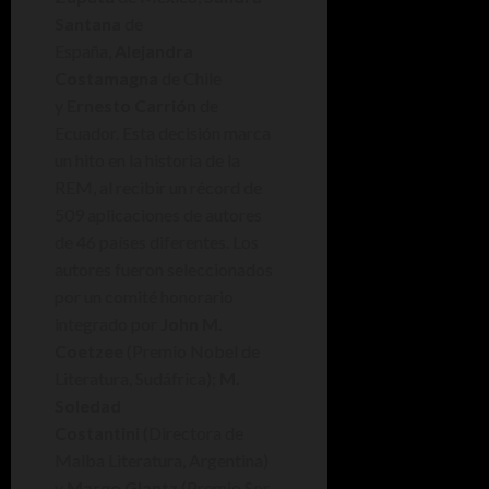
Santana
de
España,
Alejandra
Costamagna
de Chile
y
Ernesto Carrión
de
Ecuador. Esta decisión marca
un hito en la historia de la
REM, al recibir un récord de
509 aplicaciones de autores
de 46 países diferentes. Los
autores fueron seleccionados
por un comité honorario
integrado por
John M.
Coetzee
(Premio Nobel de
Literatura, Sudáfrica);
M.
Soledad
Costantini
(Directora de
Malba Literatura, Argentina)
y
Margo Glantz
(Premio Sor