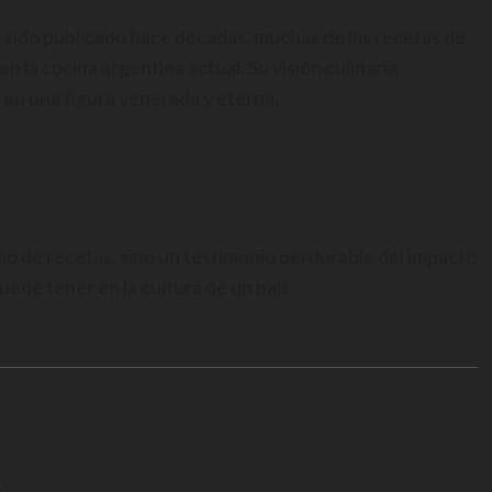
r sido publicado hace décadas, muchas de las recetas de
 la cocina argentina actual. Su visión culinaria
a en una figura venerada y eterna.
o de recetas, sino un testimonio perdurable del impacto
uede tener en la cultura de un país