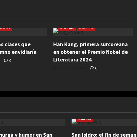
Escritura
Cultura
Escritura
Literatura
ticias
Noticias
Premios
as clases que
Han Kang, primera surcoreana
umno envidiaría
en obtener el Premio Nobel de
Literatura 2024
4
0
octubre 10, 2024
0
Cultura
murga y humor en San
San Isidro: el fin de sema