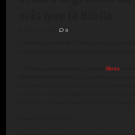
más que la Biblia
febrero 11, 2024
0
Este libro argentino de 1934 no solo casi se vendió 
corazón de los argentinos, convirtiéndose en un te
En el vasto universo literario, algunos
libros
trasci
fenómenos culturales
. En Argentina, uno de es
por primera vez en 1934, este icónico compendio 
argentinos y más allá,
llegando a alcanzar cifras
la historia y el impacto de este libro que casi super
El legado de Doña Petrona
Desde su debut en 1934, «El Libro de Doña Petrona