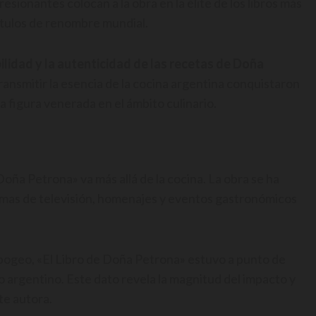
esionantes colocan a la obra en la élite de los libros más
ítulos de renombre mundial.
ilidad y la autenticidad de las recetas de Doña
ransmitir la esencia de la cocina argentina conquistaron
a figura venerada en el ámbito culinario.
 Doña Petrona» va más allá de la cocina. La obra se ha
ramas de televisión, homenajes y eventos gastronómicos
apogeo, «El Libro de Doña Petrona» estuvo a punto de
rio argentino. Este dato revela la magnitud del impacto y
te autora.