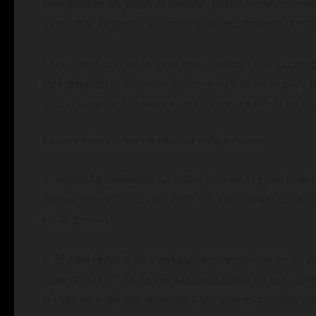
ejemplares en todo el mundo
. Estos números impr
vendidos, llegando a competir directamente con t
El secreto detrás de este éxito radica en la
accesib
Petrona.
Su enfoque práctico y su habilidad para t
los corazones de los lectores, convirtiéndola en un
3 curiosidades sobre «El Libro de Doña Petrona»
1.
Impacto Cultural
: La influencia de «El Libro de
convertido en un ícono cultural, inspirando prog
en Argentina.
2.
El casi récord de ventas
: Se cuenta que en su 
superar las cifras de ventas de la Biblia en territo
la popularidad que alcanzó la obra de esta influyen