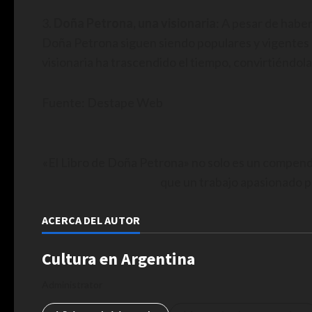
3.
Doña Petrona, una visionaria
: A pesar de habe
Doña Petrona siguen siendo populares y vigentes en
visionaria ha trascendido el tiempo, convirtiéndol
Fuente: Destape Web
«El Libro de Doña Petrona» no solo es un compendi
que un trabajo apasionado p
ACERCA DEL AUTOR
Cultura en Argentina
Administrator