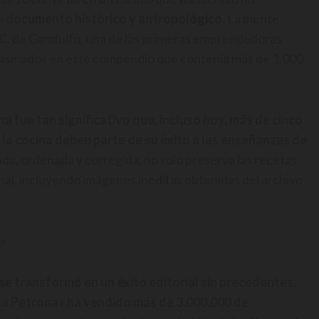
un
documento histórico y antropológico
. La mente
a C. de Gandulfo, una de las primeras emprendedoras
plasmados en este compendio que contenía más de 1.000
a fue tan significativo que, incluso hoy, más de cinco
la cocina deben parte de su éxito a las enseñanzas de
isada, ordenada y corregida, no solo preserva las recetas
nal, incluyendo imágenes inéditas obtenidas del archivo
a»
se transformó en un éxito editorial sin precedentes.
ña Petrona» ha vendido más de 3.000.000 de