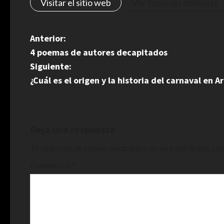
Visitar el sitio web
Ver todas las entradas
N
Anterior:
4 poemas de autores decapitados
a
Siguiente:
v
¿Cuál es el origen y la historia del carnaval en A
e
g
Deja una respuesta
a
Tu dirección de correo electrónico no será publicada.
Los
c
Comentario
*
i
ó