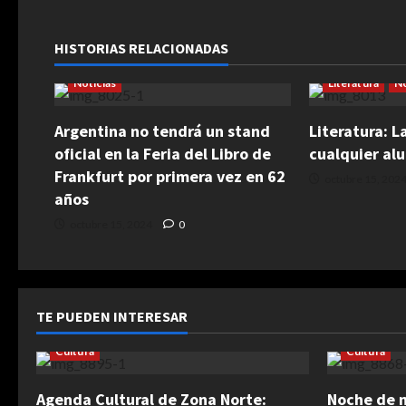
HISTORIAS RELACIONADAS
Cultura
Ferias
Literatura
Arte
Cultura
Noticias
Literatura
No
Argentina no tendrá un stand
Literatura: L
oficial en la Feria del Libro de
cualquier al
Frankfurt por primera vez en 62
octubre 15, 202
años
octubre 15, 2024
0
TE PUEDEN INTERESAR
Cultura
Cultura
Agenda Cultural de Zona Norte:
Noche de 