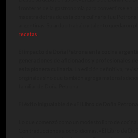
fronteras de la gastronomía para convertirse en 
maestra detrás de esta obra culinaria fue Petron
argentinas. Su arduo trabajo y talento quedaron 
recetas
.
El impacto de Doña Petrona en la cocina argentin
generaciones de aficionados y profesionales de 
esta pionera culinaria
. La edición definitiva, rev
originales sino que también agrega material adicio
familiar de Doña Petrona.
El éxito inigualable de «El Libro de Doña Petron
Lo que comenzó como un modesto libro de cocina
Con traducciones a ocho idiomas,
«El Libro de Do