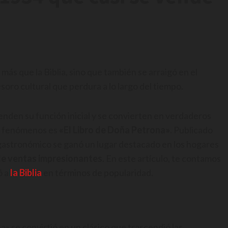
más que la Biblia, sino que también se arraigó en el
soro cultural que perdura a lo largo del tiempo.
enden su función inicial y se convierten en verdaderos
os fenómenos es
«El Libro de Doña Petrona»
. Publicado
gastronómico se ganó un lugar destacado en los hogares
 de ventas impresionantes
. En este artículo, te contamos
ó a
la Biblia
en términos de popularidad.
» se convirtió en un clásico que trascendió las