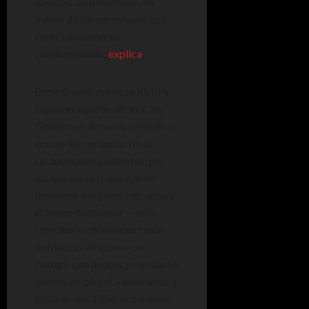
libertad, un paréntesis, en
medio de las opresiones que
caracterizaban su
cotidianeidad»,
explica
.
Entre finales del siglo XVIII y
la primera parte del XIX, los
Gobiernos de turno se hicieron
eco de los reclamos de los
sectores más pudientes, por
los que los festejos fueron
limitados a lugares cerrados y
el toque de tambor —sello
identitario de la importante
población africana— se
castigó con azotes y con hasta
un mes de cárcel. Finalmente, y
hasta el año 1954, el carnaval