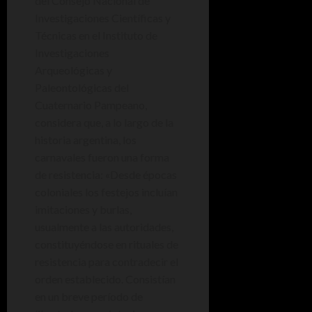
del Consejo Nacional de
Investigaciones Científicas y
Técnicas en el Instituto de
Investigaciones
Arqueológicas y
Paleontológicas del
Cuaternario Pampeano,
considera que, a lo largo de la
historia argentina, los
carnavales fueron una forma
de resistencia: «Desde épocas
coloniales los festejos incluían
imitaciones y burlas,
usualmente a las autoridades,
constituyéndose en rituales de
resistencia para contradecir el
orden establecido. Consistían
en un breve período de