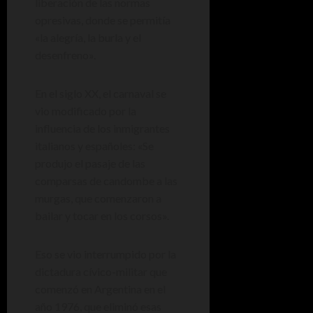
liberación de las normas
opresivas, donde se permitía
«la alegría, la burla y el
desenfreno».
En el siglo XX, el carnaval se
vio modificado por la
influencia de los inmigrantes
italianos y españoles: «Se
produjo el pasaje de las
comparsas de candombe a las
murgas, que comenzaron a
bailar y tocar en los corsos».
Eso se vio interrumpido por la
dictadura cívico-militar que
comenzó en Argentina en el
año 1976, que eliminó esas