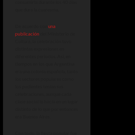
consumirla durante los 40 días
que dura la cuaresma.
De acuerdo con
una
publicación
del Ministerio de
Cultura, la celebración tuvo
distintas expresiones en
diferentes periodos. Así, en
tiempos en los que Argentina
era una colonia española, tanto
los sectores populares como
los pudientes tenían sus
celebraciones, aunque cada
clase social lo hacía en un lugar
distinto de lo que por entonces
era Buenos Aires.
Con todo, la fiesta popular fue