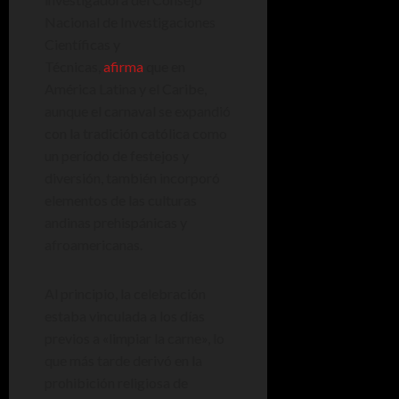
Nacional de Investigaciones
Científicas y
Técnicas,
afirma
que en
América Latina y el Caribe,
aunque el carnaval se expandió
con la tradición católica como
un período de festejos y
diversión, también incorporó
elementos de las culturas
andinas prehispánicas y
afroamericanas.
Al principio, la celebración
estaba vinculada a los días
previos a «limpiar la carne», lo
que más tarde derivó en la
prohibición religiosa de