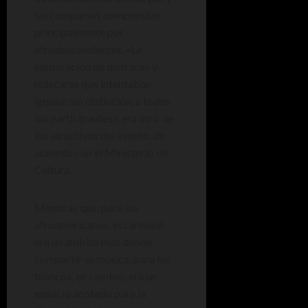
las comparsas compuestas
principalmente por
afrodescendientes. «La
elaboración de disfraces y
máscaras que intentaban
igualar, sin distinción, a todos
los participantes», era otro de
los atractivos del evento, de
acuerdo con el Ministerio de
Cultura.
Mientras que, para los
afroamericanos, el carnaval
era un ámbito más donde
compartir su música, para los
blancos, en cambio, era un
espacio acotado para la