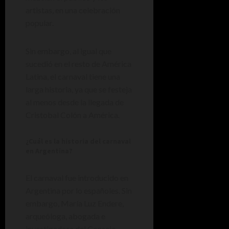
artistas, en una celebración
popular.
Sin embargo, al igual que
sucedió en el resto de América
Latina, el carnaval tiene una
larga historia, ya que se festeja
al menos desde la llegada de
Cristobal Colón a América.
¿Cuál es la historia del carnaval
en Argentina?
El carnaval fue introducido en
Argentina por lo españoles. Sin
embargo, María Luz Endere,
arqueóloga, abogada e
investigadora del Consejo