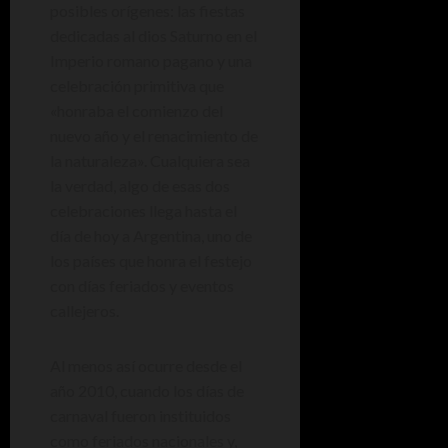
posibles orígenes: las fiestas
dedicadas al dios Saturno en el
Imperio romano pagano y una
celebración primitiva que
«honraba el comienzo del
nuevo año y el renacimiento de
la naturaleza». Cualquiera sea
la verdad, algo de esas dos
celebraciones llega hasta el
día de hoy a Argentina, uno de
los países que honra el festejo
con días feriados y eventos
callejeros.
Al menos así ocurre desde el
año 2010, cuando los días de
carnaval fueron instituidos
como feriados nacionales y,