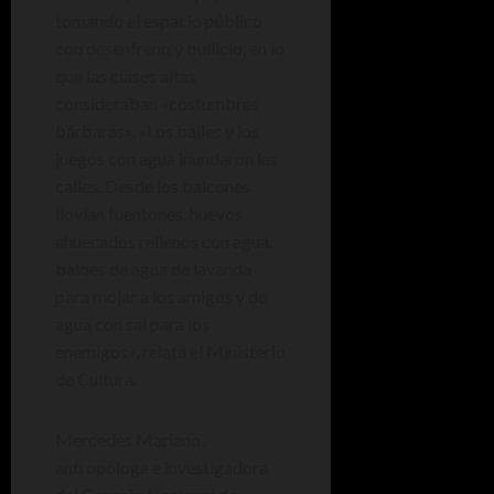
tomando el espacio público
con desenfreno y bullicio, en lo
que las clases altas
consideraban «costumbres
bárbaras». «Los bailes y los
juegos con agua inundaron las
calles. Desde los balcones
llovían fuentones, huevos
ahuecados rellenos con agua,
baldes de agua de lavanda
para mojar a los amigos y de
agua con sal para los
enemigos», relata el Ministerio
de Cultura.
Mercedes Mariano,
antropóloga e investigadora