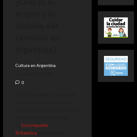
¿Cuál es el
origen y la
historia del
carnaval en
Argentina?
Cultura en Argentina
febrero 12, 2024
0
(CNN Español) —
El carnaval
es, en todo el mundo, una de
las expresiones populares más
antiguas de la humanidad.
La
Enciclopedia
Britannica
identifica dos