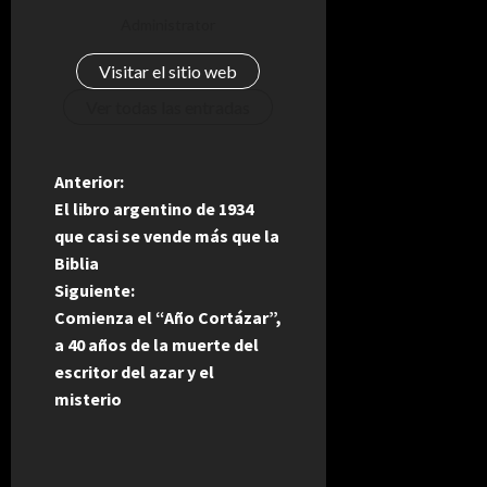
Administrator
Visitar el sitio web
Ver todas las entradas
N
Anterior:
El libro argentino de 1934
a
que casi se vende más que la
Biblia
v
Siguiente:
e
Comienza el “Año Cortázar”,
a 40 años de la muerte del
g
escritor del azar y el
misterio
a
c