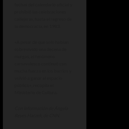
fechas del calendario oficial y
prohibió las celebraciones
callejeras, hasta el regreso de
la democracia, en 1983.
«A pesar de que solo habían
sobrevivido una decena de
murgas, el fenómeno
carnavalesco continuó con
mucha fuerza en los barrios y
volvió a ganar el espacio
público», recopila el
Ministerio de Cultura.
Con información de Ángela
Reyes Haczek, de CNN.