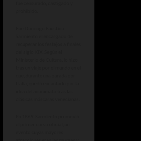
fue censurado, castigado y
prohibido.
Fue Domingo Faustino
Sarmiento el encargado de
recuperar los festejos a finales
del siglo XIX. Según el
Ministerio de Cultura, lo hizo
tras un viaje por el mundo en el
que, durante una parada por
Italia, quedó encantado por la
idea del anonimato tras las
clásicas máscaras venecianas.
En 1869, Sarmiento promovió
el primer corso oficial, un
evento cuyas mayores
atracciones eran las murgas y