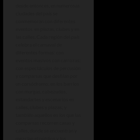
desde entonces, en numerosas
ciudades del país se
conmemoran con diferentes
eventos en plazas, clubes y en
las calles. Cada región del país
celebra el carnaval de
diferentes formas: con
eventos masivos con carrozas;
con espectáculos de percusión
y comparsas que desfilan por
un corsódromo; en los barrios
con murgas, cabezudos,
estandartes y escenarios en
calles, clubes y plazas; y
también aquellos en los que las
comparsas recorren casas y
calles, donde se encuentran y
mezclan el público y los