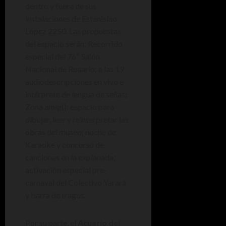
dentro y fuera de sus
instalaciones de Estanislao
López 2250. Las propuestas
del espacio serán: Recorrido
especial del 76º Salón
Nacional de Rosario; a las 19
audiodescripciones en vivo e
intérprete de lengua de señas;
Zona amig(): espacio para
dibujar, leer y reinterpretar las
obras del museo; noche de
Karaoke y concurso de
canciones en la explanada;
activación especial pre-
carnaval del Colectivo Yarará
y barra de tragos.
Por su parte, el
Acuario del