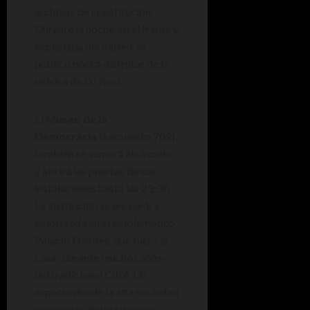
archivos de la institución.
Durante la noche, en el frente y
explanada del museo, el
público podrá disfrutar de la
música de DJ Rovi.
El
Museo de la
Democracia
(Sarmiento 702),
también se sumará al circuito
y abrirá las puertas de sus
instalaciones hasta las 23:30.
La institución se encuentra
emplazada en el emblemático
Palacio Fuentes, que fuera la
casa -durante muchos años-
del tradicional Cifré. Un
espacio donde la alta sociedad
rosarina se daba cita para