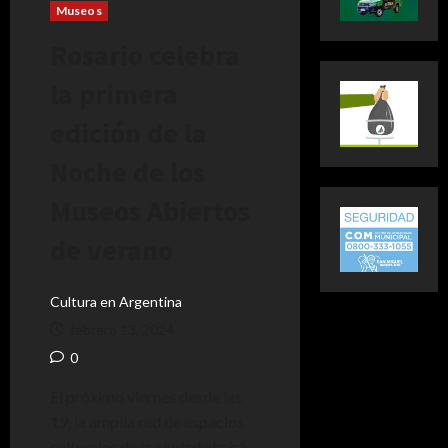
Museos
Rosario celebra
la primera
edición de la
Noche de los
Museos Abiertos
de verano
Cultura en Argentina
febrero 13, 2024
0
El próximo viernes desde las
19, la amplia red de espacios
culturales de la ciudad abrirá