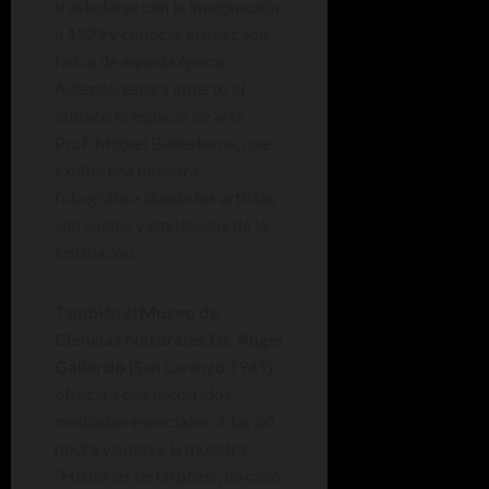
trasladarse con la imaginación
a 1929 y conocer el mercado
físico de aquella época.
Además, estará abierto al
público el espacio de arte
Prof. Miguel Ballesteros, que
exhibe una muestra
fotográfica donde los artistas
son socios y empleados de la
institución.
También el
Museo de
Ciencias Naturales Dr. Angel
Gallardo
(San Lorenzo 1949),
ofrecerá dos recorridos
mediados especiales. A las 20
podrá visitarse la muestra
“Historias de un pozo”, un caso