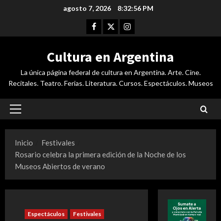
Saltar
agosto 7, 2026
8:32:57 PM
al
Facebook
Twitter
Instagram
contenido
Cultura en Argentina
La única página federal de cultura en Argentina. Arte. Cine.
Recitales. Teatro. Ferias. Literatura. Cursos. Espectáculos. Museos
Menú
principal
Inicio
Festivales
Rosario celebra la primera edición de la Noche de los
Museos Abiertos de verano
Espectáculos
Festivales