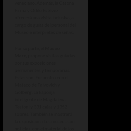
veneciano. Además, la Casona
Firma y Odilo Estévez
ofrecerá una visita inclusiva, a
cargo de guías del personal del
Museo e intérpretes de señas.
Por su parte, el
Museo
Marc,
propone visitas guiadas
por sus exposiciones
permanentes y temporarias.
Estas son: Encuentro con el
Mataco de Faivovich y
Golberg, La Esponja
inteligente de Magdalena
Testoni y 331 cajas y 1352
sobres. También se mostrará
la exposición «Los museos son
noticia», con el material de los