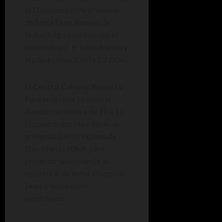
«El Gobierno de la provincia
de Santa Fe en Rosario: la
sede», luego continúa con el
recorrido por el salón Blanco y
la plaza cívica. Cierra DJ JiDo.
El
Centro Cultural Roberto
Fontanarrosa
se suma al
evento con música de 21 a 23.
El compositor Nico Sorín se
presentará en su explanada
(San Martín 1080), para
presentar su homenaje al
repertorio de Astor Piazzolla
junto a su conjunto
electrónico.