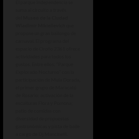
El parque Independencia se
suma al circuito a través
del
Museo de la Ciudad
Wladimir Mikielievich
que
propone un gran bailongo de
carnaval. El programa del
espacio de Oroño 2361 ofrece
actividades para todos los
gustos. Entre ellos: “Parque
Explorado Nocturno” con la
participación de Mula Dorada,
el primer grupo de Maracatú
de Rosario; activación de la
esculturas Flora y Pomona;
patio de comidas con
diversidad de propuestas
gastronómicas y pista de baile
a cargo de Dj Mancinelli.