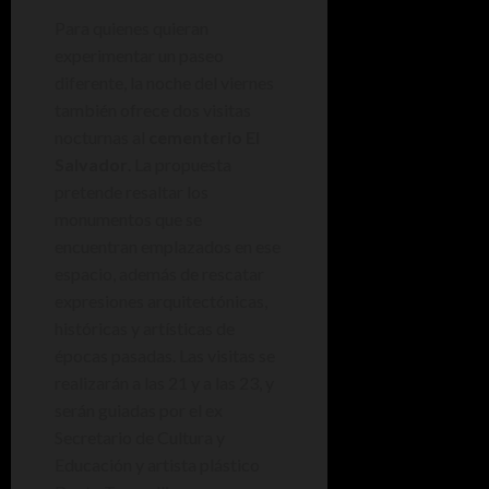
Para quienes quieran
experimentar un paseo
diferente, la noche del viernes
también ofrece dos visitas
nocturnas al
cementerio El
Salvador
. La propuesta
pretende resaltar los
monumentos que se
encuentran emplazados en ese
espacio, además de rescatar
expresiones arquitectónicas,
históricas y artísticas de
épocas pasadas. Las visitas se
realizarán a las 21 y a las 23, y
serán guiadas por el ex
Secretario de Cultura y
Educación y artista plástico