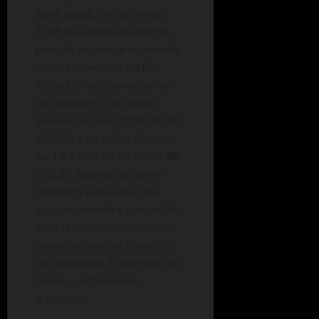
Río Paraná,
de Cordiviola
1398 Bis, abrirá sus puertas
para dar a conocer su muestra
“Mitos y leyendas del Río
Paraná (y hábitos nocturnos
de los peces)”. Las visitas
guiadas son a las 19:30, 20:30
y 21:30; y las visitas libres a
las 19, 19:40, 20:20, 21, 21:40
y 22.20. Además, el centro
científico y educativo del
espacio expondrá su stand de
ciencia y un mapeo colectivo
sobre la ciudad de Rosario y
los humedales. El cierre es con
música y activaciones
artísticas.