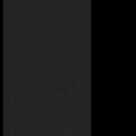
habrá más de 15 instituciones,
entre espacios provinciales y
municipales, que se sumarán
con sus propuestas al evento.
La Noche de los Museos
Abiertos es una de las veladas
más esperadas de la ciudad.
Abarca un circuito de visitas
nocturnas con actividades
especiales, muestras estables,
inauguraciones y múltiples
propuestas culturales que
invitan al encuentro en los
espacios públicos. “En cada
uno de estos espacios habrá
programaciones que inviten al
público a acercarse para