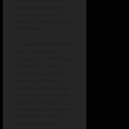
sus puertas al público para
brindar visitas guiadas,
actividades artísticas, música
y gastronomía.
Con la consigna de habitar la
ciudad, la Secretaría de
Cultura y Educación municipal,
organiza la 1º edición de
verano de la tradicional Noche
de los Museo Abiertos. La
fiesta colectiva será el viernes
16 de febrero desde las 19
hasta la medianoche, y la
convocatoria invita a recorrer
la extensa red de museos y
espacios culturales que