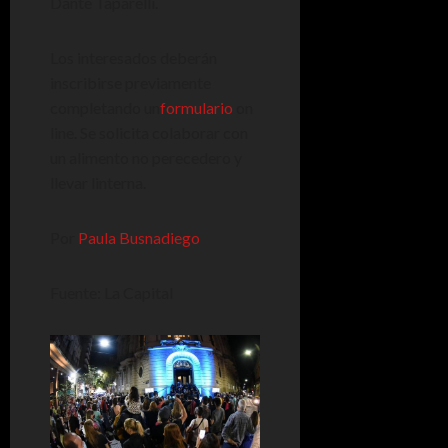
Dante Taparelli.
Los interesados deberán
inscribirse previamente
completando un
formulario
on
line. Se solicita colaborar con
un alimento no perecedero y
llevar linterna.
Por
Paula Busnadiego
Fuente: La Capital