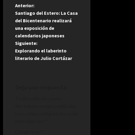
N
Anterior:
Santiago del Estero: La Casa
a
del Bicentenario realizará
una exposición de
v
calendarios japoneses
e
Siguiente:
Explorando el laberinto
g
literario de Julio Cortázar
a
c
Deja una respuesta
i
Tu dirección de correo
electrónico no será publicada.
ó
Los campos obligatorios están
n
marcados con
*
d
Comentario
*