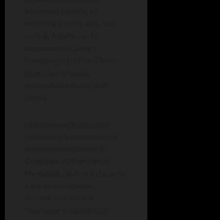
infancias y familias se
encontrará activo en la sala
central. Además, en la
explanada de Oroño y
Pellegrini, la DJ Coloü Befu
amenizará la noche,
acompañada de barra de
tragos.
La costanera de la ciudad
también será convocante en
esta noche de museos.
El
Complejo Astronómico
Municipal
celebrará el evento
a través del segundo
encuentro de su ciclo
“Atardeceres científicos”.