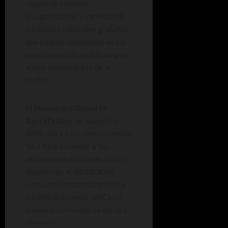
muestras estables,
inauguraciones y variedad de
iniciativas culturales gratuitas,
que podrán disfrutarse en los
espacios públicos, a lo largo y
ancho del territorio de la
ciudad
El
Museo del Deporte
Santafesino,
de Ayacucho
4802, abrirá sus puertas desde
las 19 para ofrecer a los
asistentes actividades lúdico
deportivas. A las 20:30 se
suma una propuesta artística
infantil de la mano del Circo
Lumiere, con la que se cerrará
el evento.