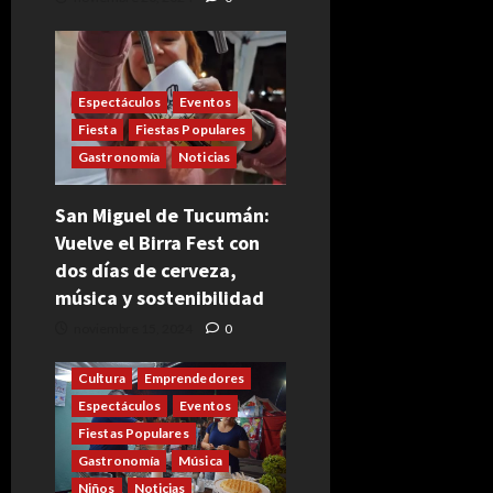
Espectáculos
Eventos
Fiesta
Fiestas Populares
Gastronomía
Noticias
San Miguel de Tucumán:
Vuelve el Birra Fest con
dos días de cerveza,
música y sostenibilidad
noviembre 15, 2024
0
Cultura
Emprendedores
Espectáculos
Eventos
Fiestas Populares
Gastronomía
Música
Niños
Noticias