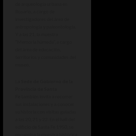
de arqueología urbana en
Rosario, a cargo de
investigadores del área de
antropología y paleontología.
Y a las 21, la muestra
“Memoria húmeda”, a cargo
del área de educación,
territorios y comunidades del
museo.
La
Sede de Gobierno de la
Provincia de Santa
Fe
también invita a recorrer
sus instalaciones y a conocer
su historia con visitas guiadas
a las 20, 21 y 22. En el hall del
edificio de Santa Fe 1950, se
encuentra la muestra histórica