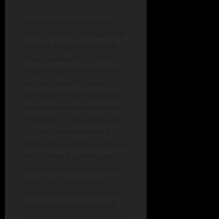
El circuito céntrico ofrece
varias opciones. El
Museo del
Diario La Capital
es una de
ellas y se encontrará abierto
hasta las 23. En el hall central
del histórico edificio de
Sarmiento 763, los visitantes
podrán apreciar la instalación
“Hallazgos”. Con sus más de
150 años acompañando la
historia de la ciudad, el decano
de la prensa argentina guarda
tesoros que dan cuenta de su
larga vida. La instalación
comparte objetos rescatados
de depósitos olvidados que
muestran el dorso de lo que el