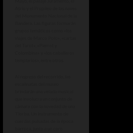
Mayo, el pasaje Juramento, el
Atrio y el Propileo de las naves
del Monumento Nacional de la
Bandera. Las figuras formarán
grupos temáticos como «los
viajes de Marco Polo», «cartas
del Tarot», «Pierrot y
Colombina» y «los caballeros
templarios», entre otros.
Al regreso del recorrido, las
escalinatas del museo
brindarán una velada musical
que involucra un conjunto de
cámara con la novedad de una
Tiorba. Un instrumento de
cuerdas pulsadas de la época
barroca, junto a un coro