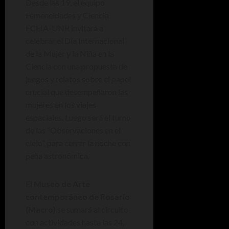
Desde las 19, el equipo
Femeneidades y Ciencia
FCEIA-UNR invitará a
celebrar el Día Internacional
de la Mujer y la Niña en la
Ciencia con una propuesta de
juegos y relatos sobre el papel
crucial que desempeñaron las
mujeres en los viajes
espaciales. Luego será el turno
de las “Observaciones en el
cielo”, para cerrar la noche con
peña astronómica.
El
Museo de Arte
contemporáneo de Rosario
(Macro)
se sumará al circuito
con actividades hasta las 24,