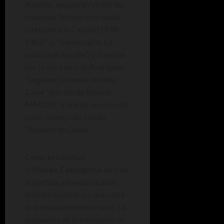
Además, se podrán visitar las
muestras “Historia de metal.
Del taller a la Ciudad (1939-
1962)”, y “Democracia. La
política en la calle”; y transitar
por la obra de Luis Rodríguez
“Seguime”, el mural de Nino
Zanni “Barrios de Rosario
MMXXII” y la intervención del
patio trasero del museo
“Reunión de Cielos”.
Como es habitual,
el
Museo
Castagnino
será de
la partida, y en esta ocasión
invitará al público a descubrir
lo que usualmente no se ve. La
propuesta de la institución de