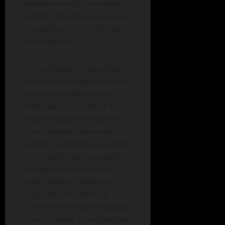
habitan a lo largo y ancho de la
ciudad. En todos los casos, las
propuestas son con entrada
libre y gratuita.
“Es la primera vez que se hace
una noche de museos abiertos
en el mes de febrero, y eso
tiene que ver con uno de los
objetivos que nos trazamos
como gestión, que es el de
ampliar los públicos y también
la circulación de esos públicos
en nuestras instituciones”,
indicó Federico Valentini, a
cargo de la secretaría de
Cultura de la ciudad en diálogo
con La Capital, y confirmó que