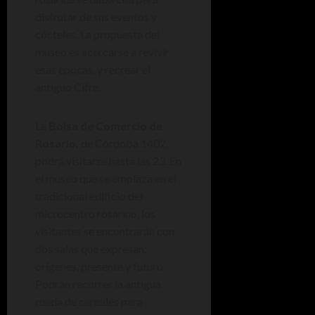
disfrutar de sus eventos y
cócteles. La propuesta del
museo es acercarse a revivir
esas épocas, y recrear el
antiguo Cifré.
La
Bolsa de Comercio de
Rosario,
de Córdoba 1402,
podrá visitarse hasta las 23. En
el museo que se emplaza en el
tradicional edificio del
microcentro rosarino, los
visitantes se encontrarán con
dos salas que expresan:
orígenes, presente y futuro.
Podrán recorrer la antigua
rueda de cereales para