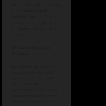
disfrutar de la música, el arte y
la gastronomía”, apuntó
Valentini, y agregó: “Esta es
nuestra manera de poner a las
instituciones al servicio de la
ciudad”.
El mapa del circuito
nocturno
La noche del viernes brinda
propuestas para todos los
gustos. Por eso, La Capital
ofrece un detalle con la
programación de los lugares
más convocantes de Rosario.
Actividades especiales,