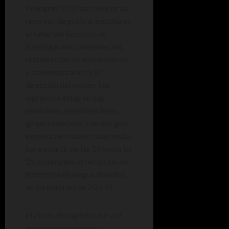
Pellegrini 2202 es conocer las
reservas de gráfica, esculturas,
el taller del Instituto de
investigación, conservación,
restauración de arte moderno
y contemporáneo y la
dirección del museo. Los
ingresos a estas visitas
especiales se realizarán en
grupo reducidos, con una guía
experta del museo cada media
hora a partir de las 19 hasta las
21. Acompaña el recorrido un
intérprete en lengua de señas
en los horarios de 20 a 21.
El Punto de exploración y el
espacio creativo para