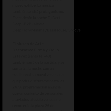
museo exhibe. La música
también tendrá protagonismo.
Encenderán la noche Dj Deri
Deep -B2B- Nevra.
DeepTech/Minimal/BassHouse/Groove.
El
Museo de Arte
Decorativo Firma y Odilo
Estévez
(santa fe 748)
también será de la partida, y se
sumará a la noche con un
tradicional carnaval veneciano
que podrá disfrutarse hasta las
24. Su programación anuncia
que un conjunto de personajes
ataviados al estilo veneciano
recorrerán la plaza 25 de