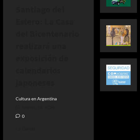
Santiago del
Estero: La Casa
del Bicentenario
realizará una
exposición de
calendarios
japoneses
Cultura en Argentina
febrero 13, 2024
0
La Banda