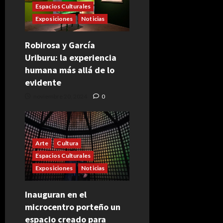
Espacios Culturales
Exposiciones
Noticias
Robirosa y García
Uriburu: la experiencia
humana más allá de lo
evidente
noviembre 20, 2024
0
Arte
Cultura
Espacios Culturales
Exposiciones
Noticias
Inauguran en el
microcentro porteño un
espacio creado para