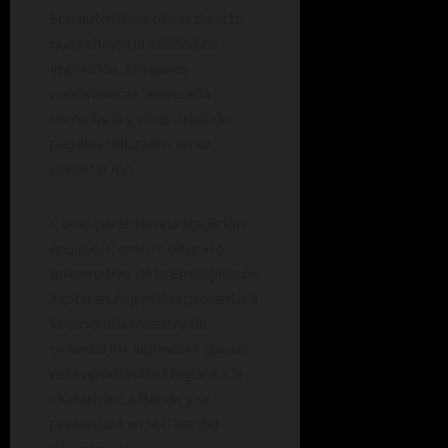
Son auténticas obras de arte
que reflejan la calidad de
impresión, imágenes
cautivadoras, avanzada
tecnología y diversidad de
papeles utilizados en su
elaboración.
Como parte de una tradición
anual, el Centro Cultural e
Informativo de la Embajada de
Japón en Argentina presentará
la esperada muestra de
calendarios japoneses que en
esta oportunidad llegará a la
ciudad de La Banda y se
presentará en la Casa del
Bicentenario.