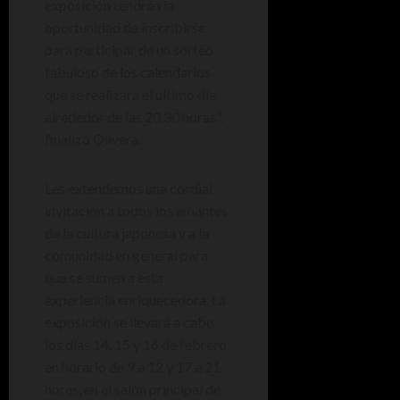
exposición tendrán la
oportunidad de inscribirse
para participar de un sorteo
fabuloso de los calendarios
que se realizara el ultimo día
alrededor de las 20.30 horas”,
finalizó Olivera.
Les extendemos una cordial
invitación a todos los amantes
de la cultura japonesa y a la
comunidad en general para
que se sumen a esta
experiencia enriquecedora. La
exposición se llevará a cabo
los días 14, 15 y 16 de febrero,
en horario de 9 a 12 y 17 a 21
horas, en el salón principal de