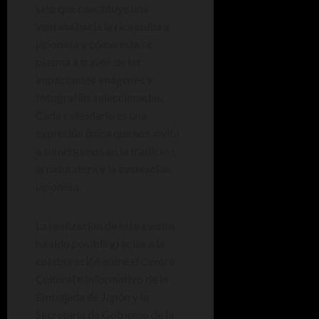
sino que constituye una
ventana hacia la rica cultura
japonesa y cómo esta se
plasma a través de las
impactantes imágenes y
fotografías seleccionadas.
Cada calendario es una
expresión única que nos invita
a sumergirnos en la tradición,
la naturaleza y la innovación
japonesa.
La realización de este evento
ha sido posible gracias a la
colaboración entre el Centro
Cultural e Informativo de la
Embajada de Japón y la
Secretaría de Gobierno de la