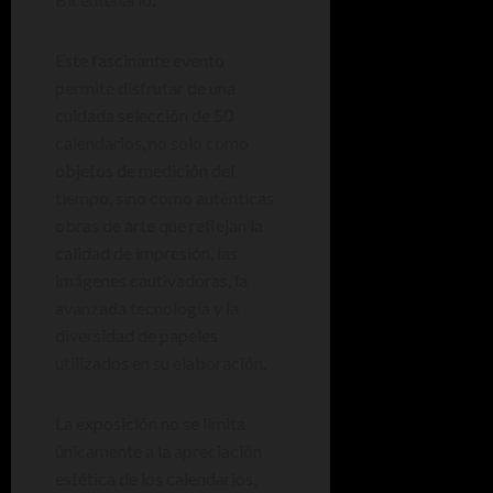
Este fascinante evento
permite disfrutar de una
cuidada selección de 50
calendarios, no solo como
objetos de medición del
tiempo, sino como auténticas
obras de arte que reflejan la
calidad de impresión, las
imágenes cautivadoras, la
avanzada tecnología y la
diversidad de papeles
utilizados en su elaboración.
La exposición no se limita
únicamente a la apreciación
estética de los calendarios,