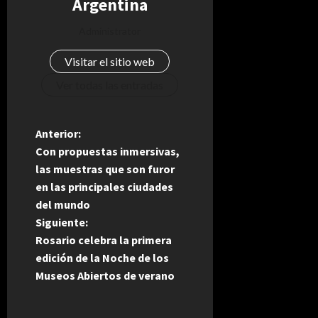
Argentina
Administrator
Visitar el sitio web
Ver todas las entradas
N
Anterior:
Con propuestas inmersivas,
a
las muestras que son furor
en las principales ciudades
v
del mundo
e
Siguiente:
Rosario celebra la primera
g
edición de la Noche de los
Museos Abiertos de verano
a
c