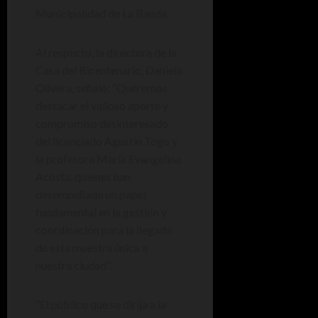
Municipalidad de La Banda.
Al respecto, la directora de la
Casa del Bicentenario, Daniela
Olivera, señaló: “Queremos
destacar el valioso aporte y
compromiso desinteresado
del licenciado Agustín Togo y
la profesora María Evangelina
Acosta, quienes han
desempeñado un papel
fundamental en la gestión y
coordinación para la llegada
de esta muestra única a
nuestra ciudad”.
“El público que se dirija a la