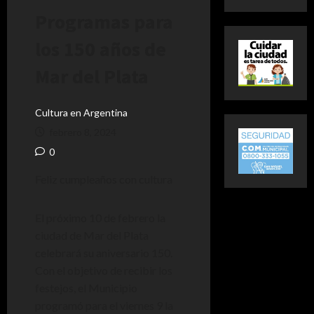
Programas para
los 150 años de
Mar del Plata
Cultura en Argentina
febrero 8, 2024
0
Feliz cumpleaños con cultura
El próximo 10 de febrero la
ciudad de Mar del Plata
celebrará su aniversario 150.
Con el objetivo de recibir los
festejos, el Municipio
programó para el viernes 9 la