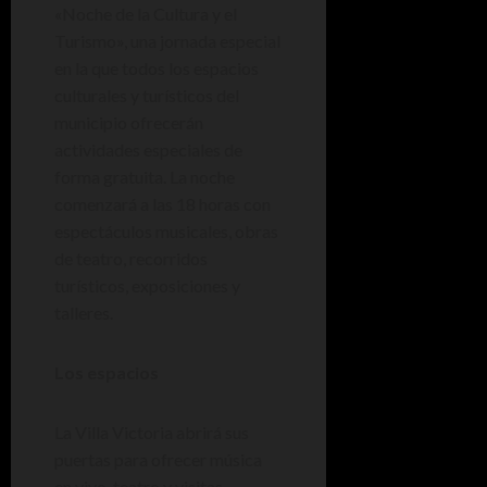
«Noche de la Cultura y el
Turismo», una jornada especial
en la que todos los espacios
culturales y turísticos del
municipio ofrecerán
actividades especiales de
forma gratuita. La noche
comenzará a las 18 horas con
espectáculos musicales, obras
de teatro, recorridos
turísticos, exposiciones y
talleres.
Los espacios
La Villa Victoria abrirá sus
puertas para ofrecer música
en vivo, teatro y visitas