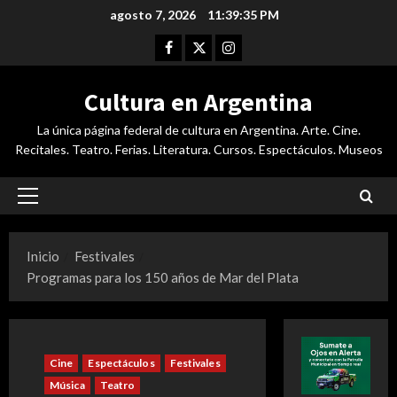
Saltar
agosto 7, 2026
11:39:36 PM
al
Facebook
Twitter
Instagram
contenido
Cultura en Argentina
La única página federal de cultura en Argentina. Arte. Cine.
Recitales. Teatro. Ferias. Literatura. Cursos. Espectáculos. Museos
Menú
principal
Inicio
Festivales
Programas para los 150 años de Mar del Plata
Cine
Espectáculos
Festivales
Música
Teatro