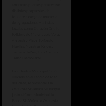
abrirá sus puertas para recibir
distintas propuestas de
folklore a cargo de una serie
de agrupaciones y artistas
locales como Corazón Criollo,
Folklore de Mujer, Jesús Vera,
Alejandro Place, Forjando
Huellas, Nuestras Raíces,
Tacuara del Sur, Luna Cautiva,
Taller Enamorarte.
En el Teatro Municipal Colón,
ubicado en el centro de Mar
del Plata, se presentará la
Orquesta Sinfónica Municipal
junto al Coro Municipal, la
Banda Sinfónica, la Orquesta