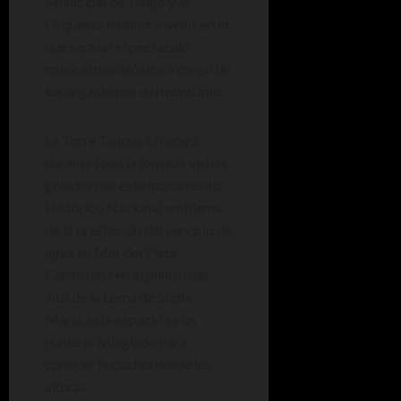
Municipal de Tango y la
Orquesta Infanto Juvenil, en lo
que será un espectáculo
musical maratónico a cargo de
los organismos del municipio.
La Torre Tanque ofrecerá
durante toda la jornada visitas
guiadas por este monumento
Histórico Nacional emblema
de la prestación del servicio de
agua en Mar del Plata.
Construida en el punto más
alto de la Loma de Stella
Maris, este espacio es un
punto privilegiado para
conocer la ciudad desde las
alturas.