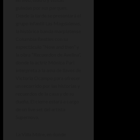
guiadas por sus parques.
Desde la tarde se presentará el
grupo infantil Las Magdalenas,
la histórica banda marplatense
Columbia Beatles con su
espectáculo “Now and then” y
la obra “Recuerdos de Avelina”,
donde la actriz Mónica Pari
interpreta a la ama de llaves de
Victoria Ocampo para ofrecer
un recorrido por las historias y
recuerdos de la casa y de su
dueña. El cierre estará a cargo
de un live set del artista
Supernova.
La Villa Mitre, en donde