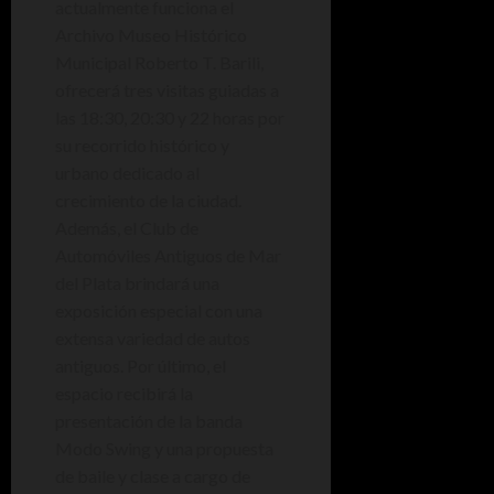
actualmente funciona el
Archivo Museo Histórico
Municipal Roberto T. Barili,
ofrecerá tres visitas guiadas a
las 18:30, 20:30 y 22 horas por
su recorrido histórico y
urbano dedicado al
crecimiento de la ciudad.
Además, el Club de
Automóviles Antiguos de Mar
del Plata brindará una
exposición especial con una
extensa variedad de autos
antiguos. Por último, el
espacio recibirá la
presentación de la banda
Modo Swing y una propuesta
de baile y clase a cargo de