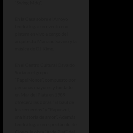
“Swing Mdq”.
En la Casa sobre el Arroyo
tendrá lugar un evento con
pintura en vivo a cargo del
arquitecto Mariano Savino y la
música de DJ Kime.
En el Centro Cultural Osvaldo
Soriano el grupo
“PapelNonos”, compuesto por
personas mayores y fundado
en Mar del Plata en 1989,
ofrecerá las obras “El baúl de
los recuerdos” y “Rapunzel,
una historia de amor”. Además,
tendrá lugar un espectáculo de
Clown, la obra “Arde Piaf” del