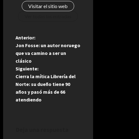
Visitar el sitio web
Ver todas las entradas
N
Anterior:
Jon Fosse: un autor noruego
a
que va camino a ser un
clásico
v
Siguiente:
e
Cierra la mítica Librería del
Norte: su dueño tiene 90
g
años y pasó más de 66
atendiendo
a
c
i
Deja una respuesta