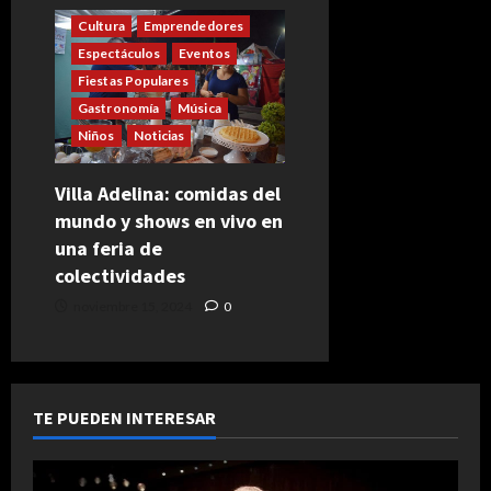
Cultura
Emprendedores
Espectáculos
Eventos
Fiestas Populares
Gastronomía
Música
Niños
Noticias
Villa Adelina: comidas del
mundo y shows en vivo en
una feria de
colectividades
noviembre 15, 2024
0
TE PUEDEN INTERESAR