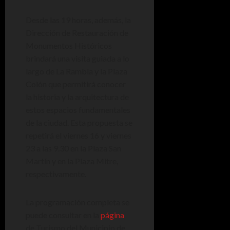
Desde las 19 horas, además, la
Dirección de Restauración de
Monumentos Históricos
brindará una visita guiada a lo
largo de La Rambla y la Plaza
Colón que permitirá conocer
la historia y la arquitectura de
estos espacios fundamentales
de la ciudad. Esta propuesta se
repetirá el viernes 16 y viernes
23 a las 9.30 en la Plaza San
Martín y en la Plaza Mitre,
respectivamente.
La programación completa se
puede consultar en la
página
de Turismo del Municipio de