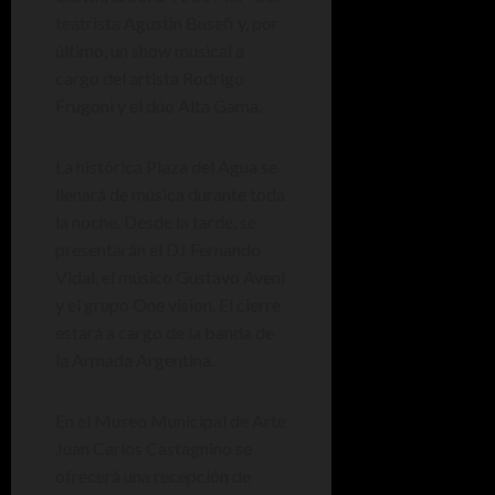
teatrista Agustin Busefi y, por
último, un show musical a
cargo del artista Rodrigo
Frugoni y el dúo Alta Gama.
La histórica Plaza del Agua se
llenará de música durante toda
la noche. Desde la tarde, se
presentarán el DJ Fernando
Vidal, el músico Gustavo Aveni
y el grupo One vision. El cierre
estará a cargo de la banda de
la Armada Argentina.
En el Museo Municipal de Arte
Juan Carlos Castagnino se
ofrecerá una recepción de