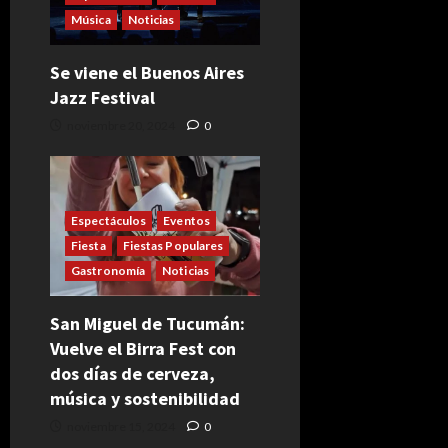
Música
Noticias
Se viene el Buenos Aires
Jazz Festival
noviembre 20, 2024
0
Espectáculos
Eventos
Fiesta
Fiestas Populares
Gastronomía
Noticias
San Miguel de Tucumán:
Vuelve el Birra Fest con
dos días de cerveza,
música y sostenibilidad
noviembre 15, 2024
0