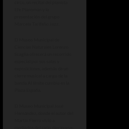
circo, un recital del pianista
Efe Pianoman y la
presentación del grupo
Marcela Tarifeño Jazz.
El Museo Municipal de
Ciencias Naturales Lorenzo
Scaglia ofrecerá un recorrido
especial por sus salas y
exposiciones, además de un
cierre musical a cargo de la
banda Al límite cumbia en la
Plaza España.
El Museo Municipal José
Hernández, donde el autor del
Martín Fierro vivió a
mediados del siglo diecinueve,