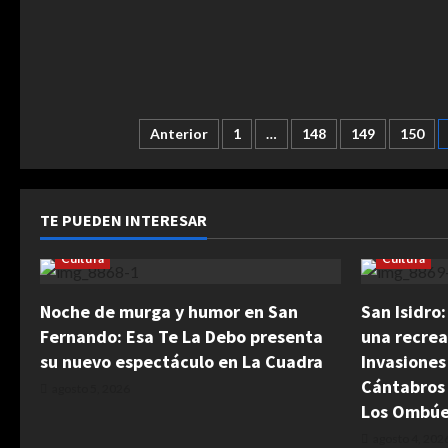
Paginación
Anterior
1
…
148
149
150
de
entradas
TE PUEDEN INTERESAR
Cultura
Cultura
Noche de murga y humor en San
San Isidro
Fernando: Esa Te La Debo presenta
una recrea
su nuevo espectáculo en La Cuadra
Invasiones
Cántabros
agosto 5, 2026
Los Ombú
agosto 4, 202