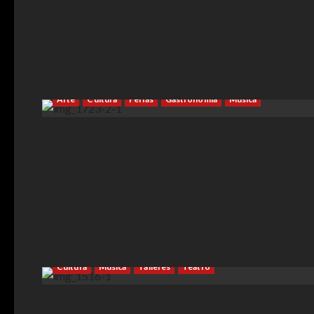
Arte
Cultura
Ferias
Gastronomía
Música
Cultura
Música
Talleres
Teatro