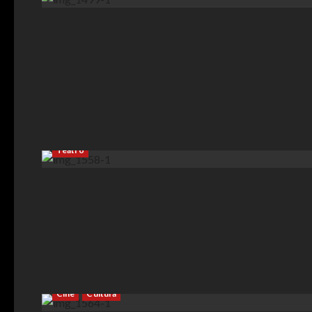
Cultura
Espacios Culturales
Espectáculos
Música
Teatro
Cine
Cultura