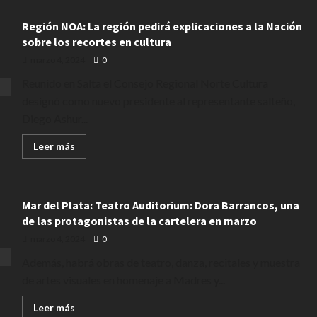
Región NOA: La región pedirá explicaciones a la Nación
sobre los recortes en cultura
marzo 4, 2024
0
Reunido en Salta el Consejo Regional Norte Cultura
designó como nuevo presidente al representante salteño,
Diego Ashur...
Leer
Leer más
más
acerca
de
Región
NOA:
Mar del Plata: Teatro Auditorium: Dora Barrancos, una
La
región
de las protagonistas de la cartelera en marzo
pedirá
explicaciones
marzo 4, 2024
0
a
la
Además, habrá obras de teatro, danza, recitales y muestra
Nación
sobre
de artes visuales en homenaje a Madres y...
los
recortes
en
Leer
Leer más
cultura
más