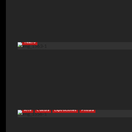
Arte
Cultura
Danza
Espacios Culturales
Música
Teatro
Arte
Cultura
Exposiciones
Pintura