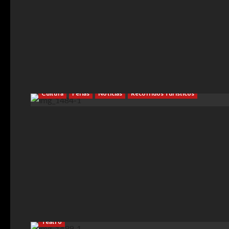
Cultura
Ferias
Noticias
Recorridos Turísticos
Arte
Cine
Cultura
Espectáculos
Museos
Pintura
Teatro