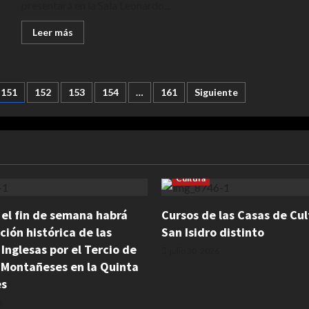
presentará en la Sala Leonardo...
Leer
Leer más
más
acerca
de
CICLO
DE
CINE
151
152
153
154
…
161
Siguiente
IBEROAMERICANO
EN
EL
GAUMONT
Cultura
: el fin de semana habrá
Cursos de las Casas de Cul
ción histórica de las
San Isidro distinto
 Inglesas por el Tercio de
julio 30, 2026
 Montañeses en la Quinta
es
6