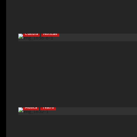
Cultura
Noticias
Arte
Cultura
Espacios Culturales
Espectáculos
Música
Teatro