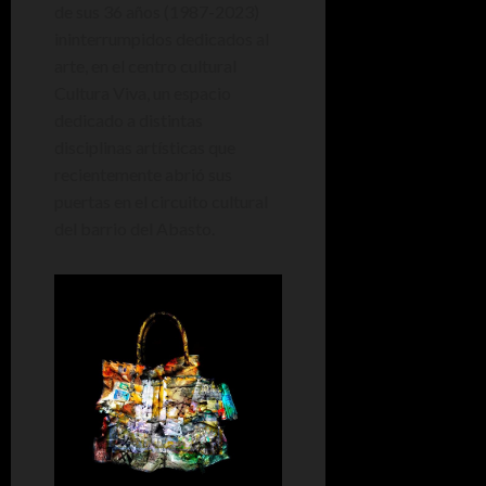
de sus 36 años (1987-2023)
ininterrumpidos dedicados al
arte, en el centro cultural
Cultura Viva, un espacio
dedicado a distintas
disciplinas artísticas que
recientemente abrió sus
puertas en el circuito cultural
del barrio del Abasto.