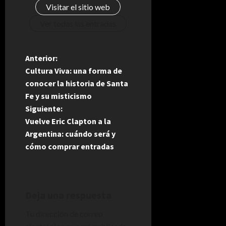
Visitar el sitio web
Ver todas las entradas
N
Anterior:
Cultura Viva: una forma de
a
conocer la historia de Santa
Fe y su misticismo
v
Siguiente:
e
Vuelve Eric Clapton a la
Argentina: cuándo será y
g
cómo comprar entradas
a
c
Deja una respuesta
i
Tu dirección de correo