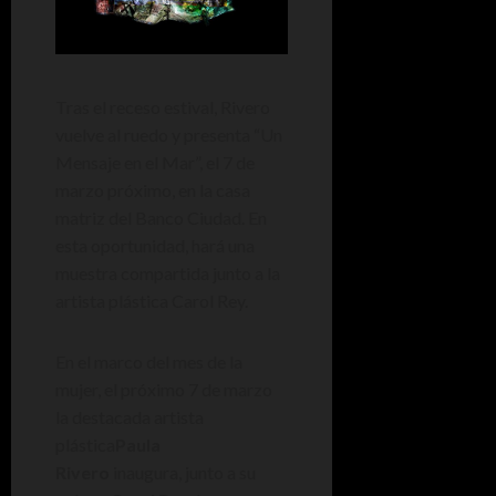
Tras el receso estival, Rivero
vuelve al ruedo y presenta “Un
Mensaje en el Mar”, el 7 de
marzo próximo, en la casa
matriz del Banco Ciudad. En
esta oportunidad, hará una
muestra compartida junto a la
artista plástica Carol Rey.
En el marco del mes de la
mujer, el próximo 7 de marzo
la destacada artista
plástica
Paula
Rivero
inaugura, junto a su