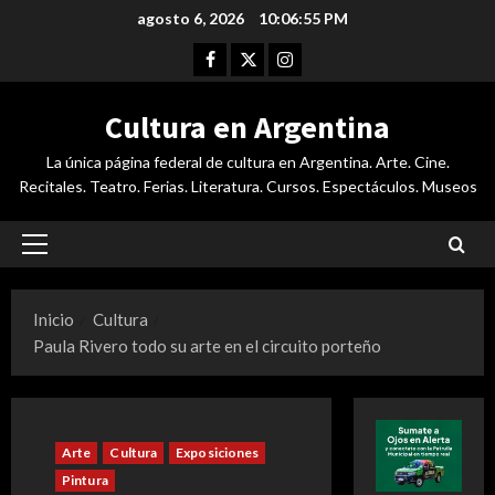
Saltar
agosto 6, 2026
10:06:56 PM
al
Facebook
Twitter
Instagram
contenido
Cultura en Argentina
La única página federal de cultura en Argentina. Arte. Cine.
Recitales. Teatro. Ferias. Literatura. Cursos. Espectáculos. Museos
Menú
principal
Inicio
Cultura
Paula Rivero todo su arte en el circuito porteño
Arte
Cultura
Exposiciones
Pintura