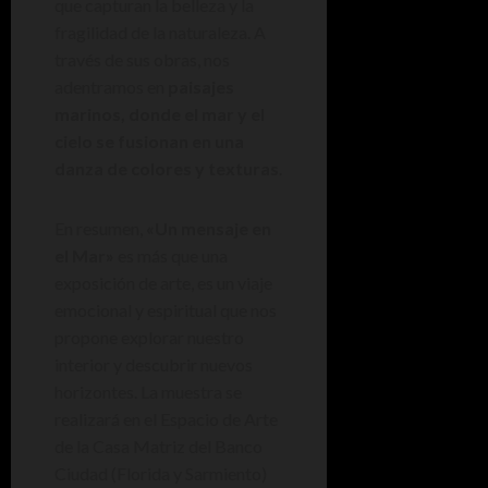
que capturan la belleza y la
fragilidad de la naturaleza. A
través de sus obras, nos
adentramos en
paisajes
marinos, donde el mar y el
cielo se fusionan en una
danza de colores y texturas
.
En resumen,
«Un mensaje en
el Mar»
es más que una
exposición de arte, es un viaje
emocional y espiritual que nos
propone explorar nuestro
interior y descubrir nuevos
horizontes. La muestra se
realizará en el Espacio de Arte
de la Casa Matriz del Banco
Ciudad (Florida y Sarmiento)