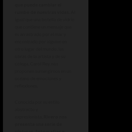
que puede cambiar el
rumbo de nuestras vidas
. Al
igual que una botella de vidrio
que contiene un mensaje que
es arrastrado por el mar y
encontrado por alguien en
otro lugar del mundo, las
obras de la artista y de su
colega, Carol Rey, nos
proponen sumergirnos en un
océano de emociones y
reflexiones.
Conocida por su estilo
abstracto y
expresionista,
Rivero nos
presenta una serie de
pinturas, fotografías e