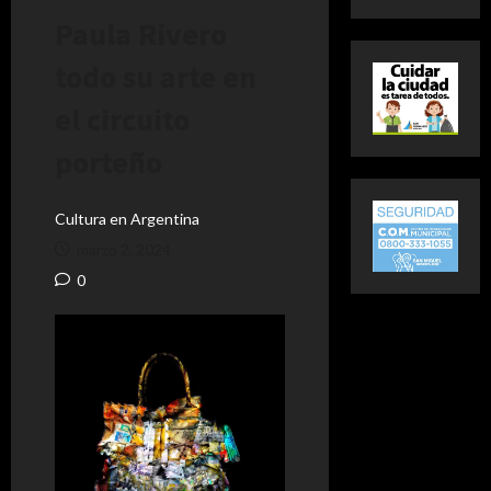
Paula Rivero
todo su arte en
el circuito
porteño
Cultura en Argentina
marzo 2, 2024
0