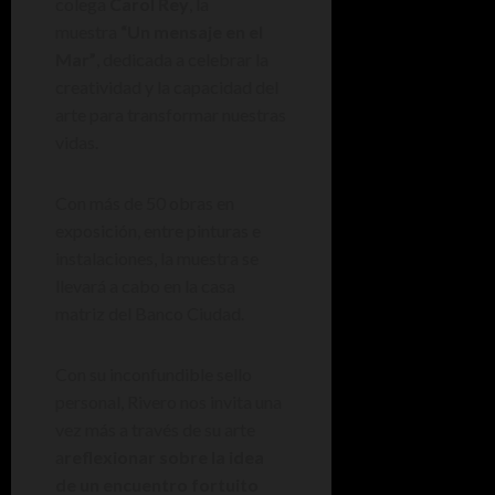
colega
Carol Rey
, la
muestra
“Un mensaje en el
Mar”
, dedicada a celebrar la
creatividad y la capacidad del
arte para transformar nuestras
vidas.
Con más de 50 obras en
exposición, entre pinturas e
instalaciones, la muestra se
llevará a cabo en la casa
matriz del Banco Ciudad.
Con su inconfundible sello
personal, Rivero nos invita una
vez más a través de su arte
a
reflexionar sobre la idea
de un encuentro fortuito