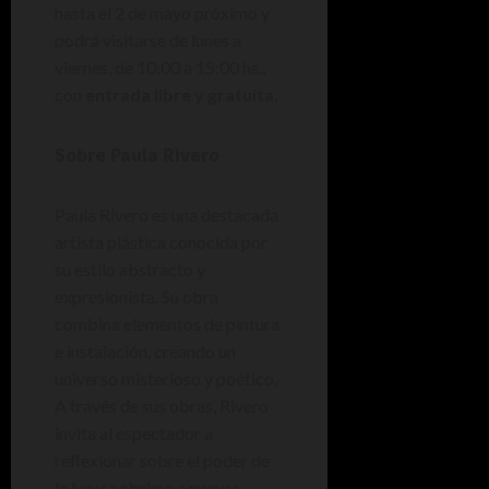
hasta el 2 de mayo próximo y
podrá visitarse de lunes a
viernes, de 10:00 a 15:00 hs.,
con
entrada libre y gratuita.
Sobre Paula Rivero
Paula Rivero es una destacada
artista plástica conocida por
su estilo abstracto y
expresionista. Su obra
combina elementos de pintura
e instalación, creando un
universo misterioso y poético.
A través de sus obras, Rivero
invita al espectador a
reflexionar sobre el poder de
la luz y a abrirse a nuevas