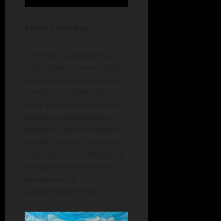
Sobre Carol Rey
Carol Rey es una talentosa
artista plástica reconocida por
su dominio de las técnicas del
acrílico y la acuarela. Su obra
se caracteriza por capturar la
belleza y la fragilidad de la
naturaleza, especialmente los
paisajes marinos. Con su arte,
Carol Rey busca transmitir un
mensaje de conexión con la
naturaleza y de
transformación interior.