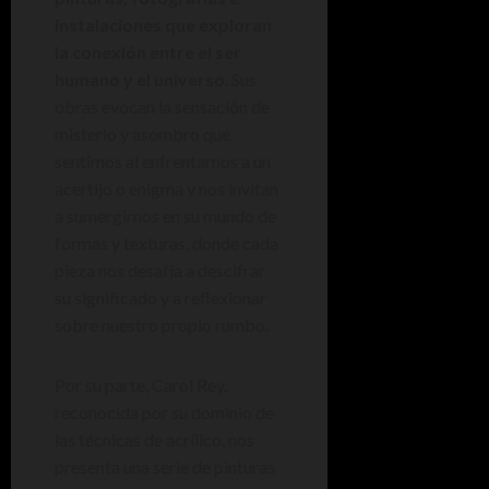
instalaciones que exploran
la conexión entre el ser
humano y el universo
. Sus
obras evocan la sensación de
misterio y asombro que
sentimos al enfrentarnos a un
acertijo o enigma y nos invitan
a sumergirnos en su mundo de
formas y texturas, donde cada
pieza nos desafía a descifrar
su significado y a reflexionar
sobre nuestro propio rumbo.
Por su parte, Carol Rey,
reconocida por su dominio de
las técnicas de acrílico, nos
presenta una serie de pinturas