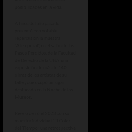
posibilidades en la vida.
A fines del año pasado,
presentó con notable
repercusión la muestra
“Atemporal”, en el salón de los
Pasos Perdidos, de la Facultad
de Derecho de la UBA, una
exposición de más de 140
obras de los artistas de su
taller, que ocupó un lugar
destacado en la Noche de los
Museos.
Rivero cerró el 2023 con su
muestra individual “El Color
del Tiempo”, una retrospectiva